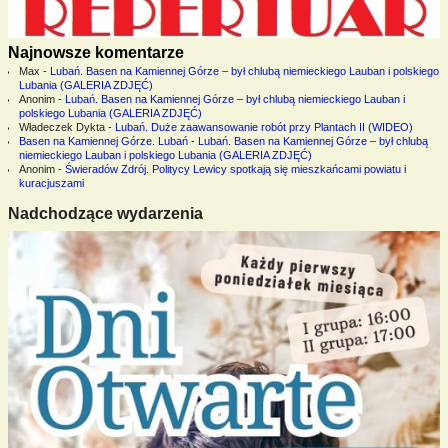
Najnowsze komentarze
Max
-
Lubań. Basen na Kamiennej Górze – był chlubą niemieckiego Lauban i polskiego
Lubania (GALERIA ZDJĘĆ)
Anonim
-
Lubań. Basen na Kamiennej Górze – był chlubą niemieckiego Lauban i
polskiego Lubania (GALERIA ZDJĘĆ)
Władeczek Dykta
-
Lubań. Duże zaawansowanie robót przy Plantach II (WIDEO)
Basen na Kamiennej Górze. Lubań
-
Lubań. Basen na Kamiennej Górze – był chlubą
niemieckiego Lauban i polskiego Lubania (GALERIA ZDJĘĆ)
Anonim
-
Świeradów Zdrój. Politycy Lewicy spotkają się mieszkańcami powiatu i
kuracjuszami
Nadchodzące wydarzenia