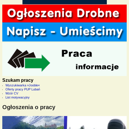
Szukam pracy
Wyszukiwarka »Jooble«
Oferty pracy PUP Lubań
Wzór CV
List motywacyjny
Ogłoszenia o pracy