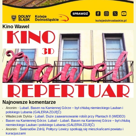
Kino Wawel
Najnowsze komentarze
Anonim
-
Lubań. Basen na Kamiennej Górze – był chlubą niemieckiego Lauban i
polskiego Lubania (GALERIA ZDJĘĆ)
Władeczek Dykta
-
Lubań. Duże zaawansowanie robót przy Plantach II (WIDEO)
Basen na Kamiennej Górze. Lubań
-
Lubań. Basen na Kamiennej Górze – był chlubą
niemieckiego Lauban i polskiego Lubania (GALERIA ZDJĘĆ)
Anonim
-
Świeradów Zdrój. Politycy Lewicy spotkają się mieszkańcami powiatu i
kuracjuszami