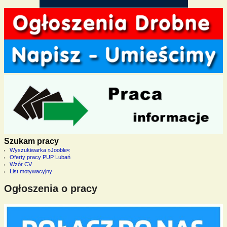
Szukam pracy
Wyszukiwarka »Jooble«
Oferty pracy PUP Lubań
Wzór CV
List motywacyjny
Ogłoszenia o pracy