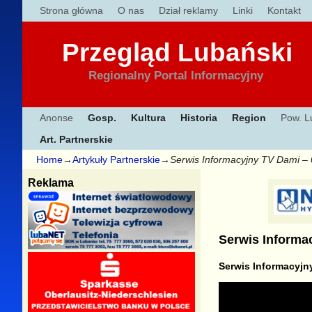
Strona główna
O nas
Dział reklamy
Linki
Kontakt
Przegląd Lubański
Regionalny Portal Informacyjny
Anonse
Gosp.
Kultura
Historia
Region
Pow. L
Art. Partnerskie
Home
→
Artykuły Partnerskie
→
Serwis Informacyjny TV Dami –
Reklama
Serwis Informa
Serwis Informacyjny