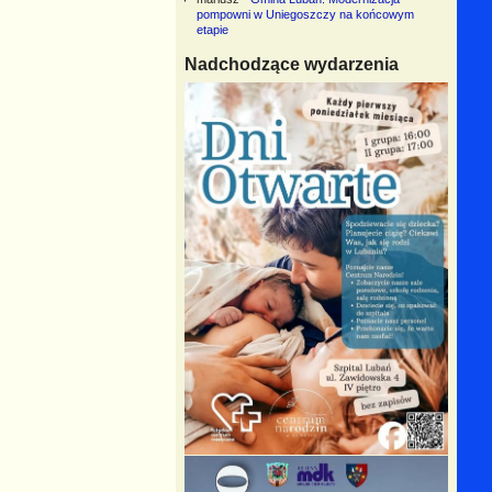
pompowni w Uniegoszczy na końcowym
etapie
Nadchodzące wydarzenia