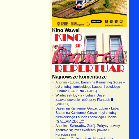
Kino Wawel
Najnowsze komentarze
Anonim
-
Lubań. Basen na Kamiennej Górze –
był chlubą niemieckiego Lauban i polskiego
Lubania (GALERIA ZDJĘĆ)
Władeczek Dykta
-
Lubań. Duże
zaawansowanie robót przy Plantach II
(WIDEO)
Basen na Kamiennej Górze. Lubań
-
Lubań.
Basen na Kamiennej Górze – był chlubą
niemieckiego Lauban i polskiego Lubania
(GALERIA ZDJĘĆ)
Anonim
-
Świeradów Zdrój. Politycy Lewicy
spotkają się mieszkańcami powiatu i
kuracjuszami
mariusz
-
Gmina Lubań. Modernizacja