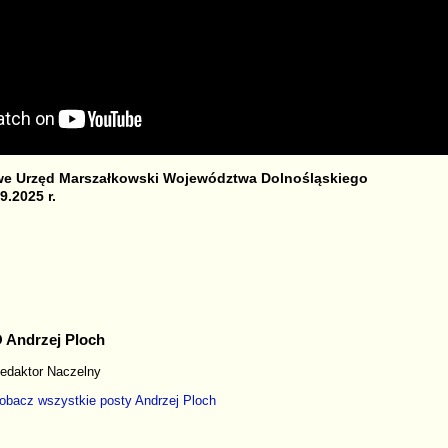
owe Urzęd Marszałkowski Województwa Dolnośląskiego
9.2025 r.
S
r
 Andrzej Ploch
edaktor Naczelny
obacz wszystkie posty
Andrzej Ploch