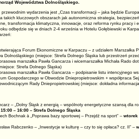
amorząd Województwa Dolnośląskiego.
rzewodnim wydarzenia jest „Czas transformacji – jaka będzie Europa 
na takich kluczowych obszarach jak autonomiczna strategia, bezpiecze
rne, transformacja klimatyczna, innowacje, oraz reforma rynku pracy i 
oku odbędzie się w dniach 2-4 września w Hotelu Gołębiewski w Karpa
arzeń:
otwierająca Forum Ekonomiczne w Karpaczu – z udziałem Marszałka P
Dolnośląskiego (miejsce: Strefa Dolnego Śląska lub przestrzeń prze
prasowa marszałka Pawła Gancarza i wicemarszałka Michała Rado dot
(miejsce: Strefa Dolnego Śląska)
prasowa marszałka Pawła Gancarza – podpisanie listu intencyjnego ws
trum Gospodarczego w Obwodzie Dniepropietrowskim + współpraca Se
zewodniczącym Rady Dniepropietrowskiej (miejsce: dokładna informacj
arz – „Dolny Śląsk z energią – wspólnoty energetyczne szansą dla ro
 15:00 – 16:00 – Strefa Dolnego Śląska
ech Bochnak à „Poprawa bazy sportowej – Przejdź na sport” –
wtorek 
sław Rabczenko – „Inwestycje w kulturę – czy to się opłaca? cz. II” –
w