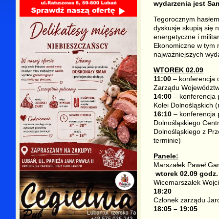
wydarzenia jest S
Tegorocznym hasłem p
dyskusje skupią się 
energetyczne i milita
Ekonomiczne w tym r
najważniejszych wyd
WTOREK 02.09
11:00
– konferencja 
Zarządu Województwa 
14:00
– konferencja 
Kolei Dolnośląskich 
16:10
– konferencja 
Dolnośląskiego Cen
Dolnośląskiego z Pr
terminie)
Panele:
Marszałek Paweł Ganc
wtorek 02.09 godz.
Wicemarszałek Wojci
18:20
Członek zarządu Jaro
18:05 – 19:05