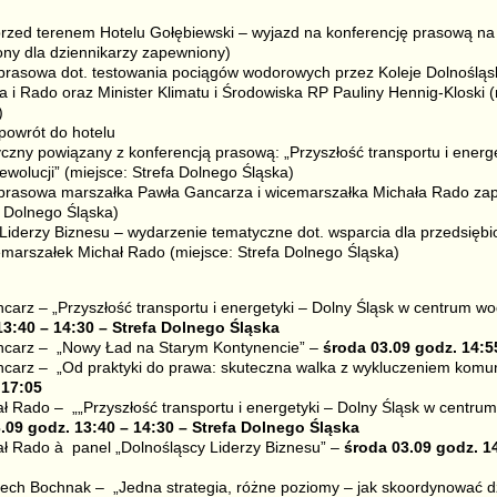
przed terenem Hotelu Gołębiewski – wyjazd na konferencję prasową n
rony dla dziennikarzy zapewniony)
prasowa dot. testowania pociągów wodorowych przez Koleje Dolnośląsk
i Rado oraz Minister Klimatu i Środowiska RP Pauliny Hennig-Kloski 
)
powrót do hotelu
czny powiązany z konferencją prasową: „Przyszłość transportu i energe
wolucji” (miejsce: Strefa Dolnego Śląska)
 prasowa marszałka Pawła Gancarza i wicemarszałka Michała Rado za
 Dolnego Śląska)
Liderzy Biznesu – wydarzenie tematyczne dot. wsparcia dla przedsięb
marszałek Michał Rado (miejsce: Strefa Dolnego Śląska)
arz – „Przyszłość transportu i energetyki – Dolny Śląsk w centrum wo
13:40 – 14:30 – Strefa Dolnego Śląska
ncarz – „Nowy Ład na Starym Kontynencie” –
środa 03.09 godz. 14:5
carz – „Od praktyki do prawa: skuteczna walka z wykluczeniem komu
 17:05
 Rado – „„Przyszłość transportu i energetyki – Dolny Śląsk w centru
.09 godz. 13:40 – 14:30 – Strefa Dolnego Śląska
ł Rado à panel „Dolnośląscy Liderzy Biznesu” –
środa 03.09 godz. 14
ch Bochnak – „Jedna strategia, różne poziomy – jak skoordynować dz