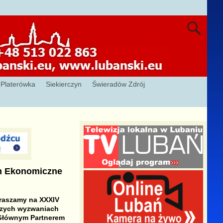
Platerówka
Siekierczyn
Świeradów Zdrój
m Ekonomiczne
raszamy na XXXIV
jszych wyzwaniach
 Głównym Partnerem