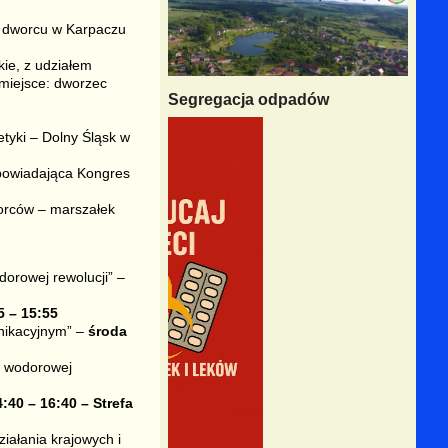
a dworcu w Karpaczu
ie, z udziałem
(miejsce: dworzec
Segregacja odpadów
tyki – Dolny Śląsk w
powiadająca Kongres
iorców – marszałek
dorowej rewolucji” –
5 – 15:55
nikacyjnym” –
środa
m wodorowej
:40 – 16:40 – Strefa
iałania krajowych i