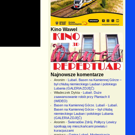
Kino Wawel
Najnowsze komentarze
Anonim
-
Lubań. Basen na Kamiennej Górze –
był chlubą niemieckiego Lauban i polskiego
Lubania (GALERIA ZDJĘĆ)
Władeczek Dykta
-
Lubań. Duże
zaawansowanie robót przy Plantach II
(WIDEO)
Basen na Kamiennej Górze. Lubań
-
Lubań.
Basen na Kamiennej Górze – był chlubą
niemieckiego Lauban i polskiego Lubania
(GALERIA ZDJĘĆ)
Anonim
-
Świeradów Zdrój. Politycy Lewicy
spotkają się mieszkańcami powiatu i
kuracjuszami
mariusz
-
Gmina Lubań. Modernizacja