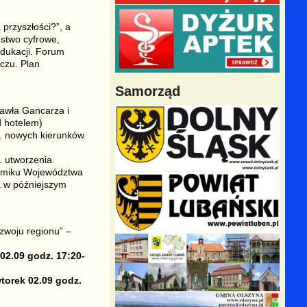
przyszłości?”, a
ństwo cyfrowe,
edukacji. Forum
czu. Plan
Samorząd
awła Gancarza i
d hotelem)
. nowych kierunków
. utworzenia
jmiku Województwa
a w późniejszym
zwoju regionu” –
02.09 godz. 17:20-
torek 02.09 godz.