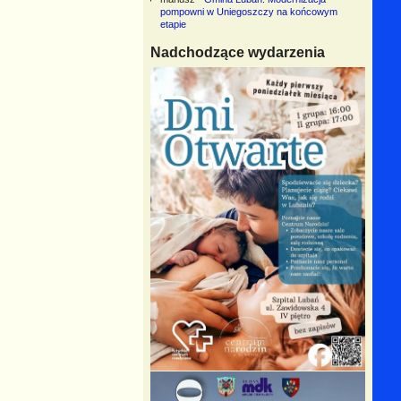
pompowni w Uniegoszczy na końcowym
etapie
Nadchodzące wydarzenia