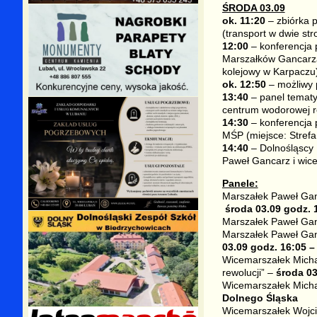
ŚRODA 03.09
ok. 11:20
– zbiórka 
(transport w dwie st
12:00
– konferencja 
Marszałków Gancarza 
kolejowy w Karpaczu
ok. 12:50
– możliwy 
13:40
– panel tematy
centrum wodorowej re
14:30
– konferencja
MŚP (miejsce: Strefa
14:40
– Dolnośląscy 
Paweł Gancarz i wice
Panele:
Marszałek Paweł Ganc
środa 03.09 godz. 
Marszałek Paweł Ga
Marszałek Paweł Gan
03.09 godz. 16:05 –
Wicemarszałek Michał
rewolucji” –
środa 03
Wicemarszałek Micha
Dolnego Śląska
Wicemarszałek Wojcie