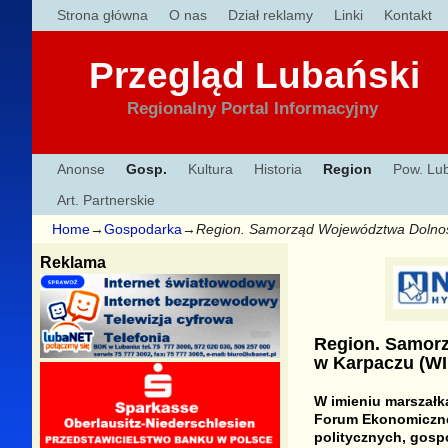
Strona główna
O nas
Dział reklamy
Linki
Kontakt
Przegląd Lubański
Regionalny Portal Informacyjny
Anonse
Gosp.
Kultura
Historia
Region
Pow. Lu
Art. Partnerskie
Home
→
Gospodarka
→
Region. Samorząd Województwa Dolno
Reklama
Region. Samor
w Karpaczu (W
W imieniu marszałk
Forum Ekonomiczne.
politycznych, gosp