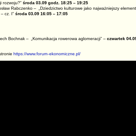
ji rozwoju?”
środa 03.09 godz. 18:25 – 19:25
sław Rabczenko – „Dziedzictwo kulturowe jako najważniejszy element
– cz. I”
środa 03.09 16:05 – 17:05
ech Bochnak – „Komunikacja rowerowa aglomeracji” –
czwartek 04.0
stronie
https://www.forum-ekonomiczne.pl/