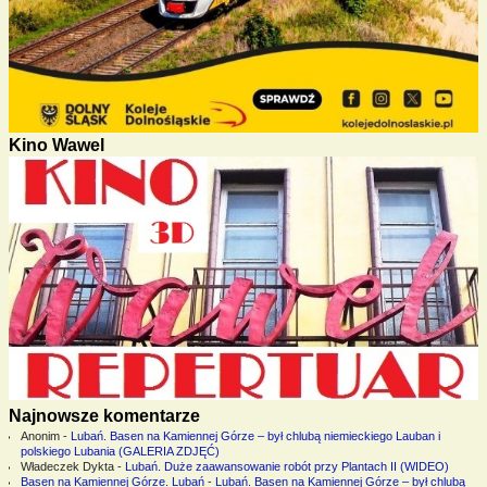
Kino Wawel
Najnowsze komentarze
Anonim
-
Lubań. Basen na Kamiennej Górze – był chlubą niemieckiego Lauban i
polskiego Lubania (GALERIA ZDJĘĆ)
Władeczek Dykta
-
Lubań. Duże zaawansowanie robót przy Plantach II (WIDEO)
Basen na Kamiennej Górze. Lubań
-
Lubań. Basen na Kamiennej Górze – był chlubą