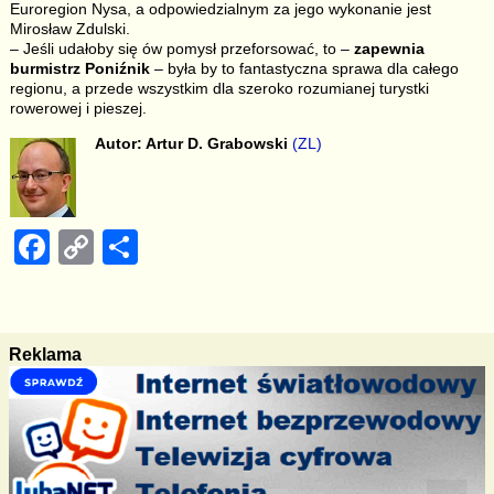
Euroregion Nysa, a odpowiedzialnym za jego wykonanie jest
Mirosław Zdulski.
– Jeśli udałoby się ów pomysł przeforsować, to –
zapewnia
burmistrz Poniźnik
– była by to fantastyczna sprawa dla całego
regionu, a przede wszystkim dla szeroko rozumianej turystki
rowerowej i pieszej.
Autor: Artur D. Grabowski
(ZL)
F
C
S
a
o
h
c
p
ar
e
y
e
Reklama
b
Li
o
n
o
k
k