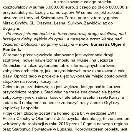
a zrealizowanie całego projektu
kosztowałoby w sumie 5.000.000 euro, z czego po około 800.000 zł
przypadałoby na każdy z samorządów. W sumie projekt zakłada
utworzenie trasy od Świeradowa-Zdroju poprzez tereny gminy
Mirsk, Gryfów Śl., Olszyna, Leśna, Sulików, Zawidów, aż do
Bogatyni.
–
Po naszej stronie będzie to trasa rowerową drogą asfaltową nad
brzegiem Kwisy, wyjście do rynku, a następnie przez kładkę nad
Jeziorem Złotnickim do gminy Olszyna
–
mówi burmistrz Olgierd
Poniźnik.
W ramach przedsięwzięcia planowane jest wykonanie drogi
szutrowej, nowej nawierzchni mostu na Kwisie i na Jeziorze
Złotnickim, a także wykonanie tablic informacyjnych zarówno
zabytków architektury, jak i przyrodniczych oraz oznakowanie całej
trasy. Oprócz tego w projekcie ujęto wykonanie miejsc postojowych,
stojaków na rowery, koszy itp.
Celem tego przedsięwzięcia jest większa dostępność kulturowa i
przyrodnicza regionu. Stąd więc na trasie znajdować się będzie
zabytkowy rynek, ratusz, kościół, ale także przełom rzeki Kwisy, a
jadąc nad rzeką można będzie zobaczyć ruiny Zamku Gryf czy
kapliczkę Leopolda.
Projekt ten złożony został na koniec lipca br. w siedzibie EWT
Polska-Czechy w Ołomuńcu. Jeśli uzyska akceptację, to zostanie on
wdrożony do realizacji w roku 2016 przez 10 gmin naszego regionu
oraz Starostwo Powiatowe w Lubaniu. Koordynatorem projektu jest