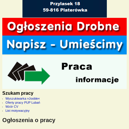
Szukam pracy
Wyszukiwarka »Jooble«
Oferty pracy PUP Lubań
Wzór CV
List motywacyjny
Ogłoszenia o pracy