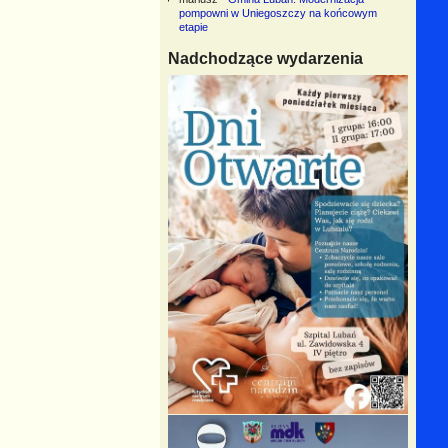
pompowni w Uniegoszczy na końcowym
etapie
Nadchodzące wydarzenia