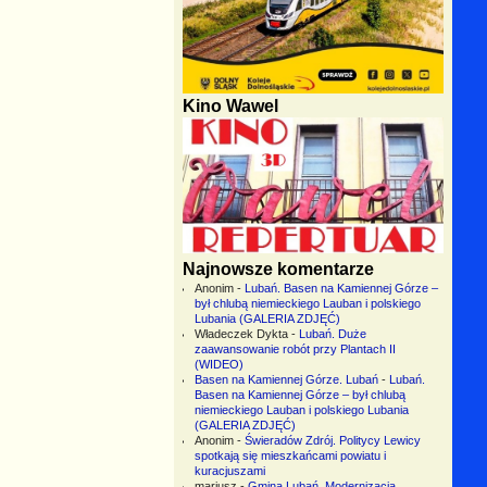
Kino Wawel
Najnowsze komentarze
Anonim
-
Lubań. Basen na Kamiennej Górze –
był chlubą niemieckiego Lauban i polskiego
Lubania (GALERIA ZDJĘĆ)
Władeczek Dykta
-
Lubań. Duże
zaawansowanie robót przy Plantach II
(WIDEO)
Basen na Kamiennej Górze. Lubań
-
Lubań.
Basen na Kamiennej Górze – był chlubą
niemieckiego Lauban i polskiego Lubania
(GALERIA ZDJĘĆ)
Anonim
-
Świeradów Zdrój. Politycy Lewicy
spotkają się mieszkańcami powiatu i
kuracjuszami
mariusz
-
Gmina Lubań. Modernizacja