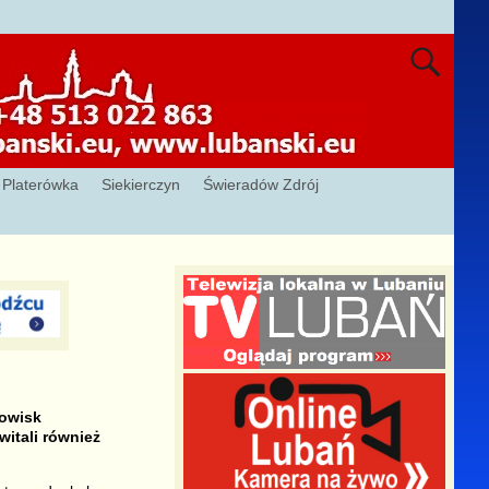
Platerówka
Siekierczyn
Świeradów Zdrój
dowisk
witali również