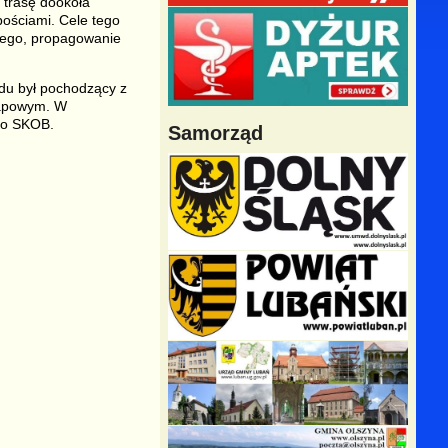
a trasę dookoła
bościami. Cele tego
wego, propagowanie
du był pochodzący z
tapowym. W
ego SKOB.
Samorząd