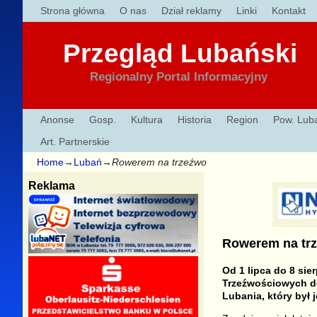
Strona główna
O nas
Dział reklamy
Linki
Kontakt
Przegląd Lubański
Regionalny Portal Informacyjny
Anonse
Gosp.
Kultura
Historia
Region
Pow. Lub
Art. Partnerskie
Home
→
Lubań
→
Rowerem na trzeźwo
Reklama
Rowerem na tr
Od 1 lipca do 8 si
Trzeźwościowych doo
Lubania, który był