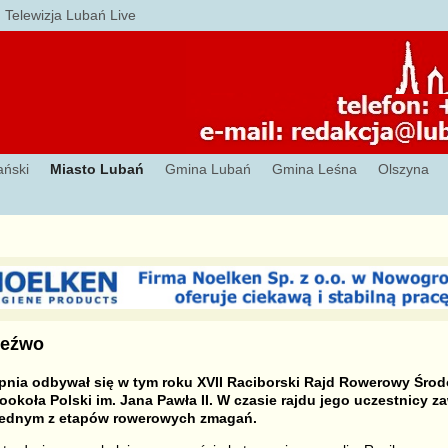
Telewizja Lubań Live
ański
Miasto Lubań
Gmina Lubań
Gmina Leśna
Olszyna
zeźwo
erpnia odbywał się w tym roku XVII Raciborski Rajd Rowerowy Śro
koła Polski im. Jana Pawła II. W czasie rajdu jego uczestnicy za
 jednym z etapów rowerowych zmagań.