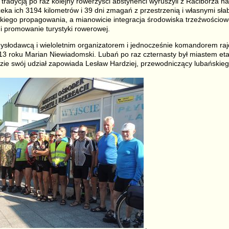
 tradycją po raz kolejny rowerzyści abstynenci wyruszyli z Raciborza n
zeka ich 3194 kilometrów i 39 dni zmagań z przestrzenią i własnymi sła
okiego propagowania, a mianowicie integracja środowiska trzeźwościo
 i promowanie turystyki rowerowej.
ysłodawcą i wieloletnim organizatorem i jednocześnie komandorem raj
13 roku Marian Niewiadomski. Lubań po raz czternasty był miastem e
zie swój udział zapowiada Lesław Hardziej, przewodniczący lubański