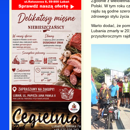
Zgodnie z wieloletnia
Polski. W tym roku c
rajdu są godne szer
zdrowego stylu życia
Warto dodać, że pom
Lubania zmarły w 20
przyszłorocznym rajd