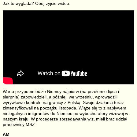
Jak to wygląda? Obejrzyjcie wideo:
Warto przypomnieć że Niemcy najpierw (na przełomie lipca i
sierpnia) zapowiedzieli, a później, we wrześniu, wprowadzili
wyrywkowe kontrole na granicy z Polską. Swoje działania teraz
zintensyfikowali na początku listopada. Wiąże się to z napływem
nielegalnych imigrantów do Niemiec po wybuchu afery wizowej w
naszym kraju. W procederze sprzedawania wiz, mieli brać udział
pracownicy MSZ.
AM