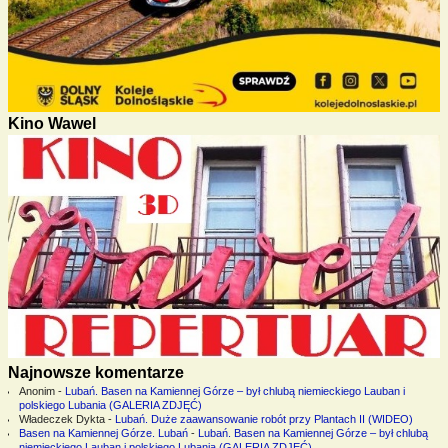
Kino Wawel
Najnowsze komentarze
Anonim
-
Lubań. Basen na Kamiennej Górze – był chlubą niemieckiego Lauban i
polskiego Lubania (GALERIA ZDJĘĆ)
Władeczek Dykta
-
Lubań. Duże zaawansowanie robót przy Plantach II (WIDEO)
Basen na Kamiennej Górze. Lubań
-
Lubań. Basen na Kamiennej Górze – był chlubą
niemieckiego Lauban i polskiego Lubania (GALERIA ZDJĘĆ)