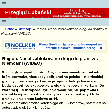
Przegląd Lubański
Regionalny Portal Informacyjny
Home
→
Obyczaje
→
Region. Nadal zablokowane drogi do granicy z
Niemcami (WIDEO)
Region. Nadal zablokowane drogi do granicy z
Niemcami (WIDEO)
W ubiegłym tygodniu pisaliśmy o wzmożonych kontrolach,
które prowadzą niemieccy policjanci na polsko – niemieckiej
granicy, przede wszystkim na przejściu Jędrzychowice –
Ludwigsdorf, co skutkowało wielokilometrowymi korkami. Do
wczoraj tj. 14 listopada, sytuacja wcale się nie poprawiła i
niemal kompletnie
zablokowany jest pas autostrady A4 do
granicy, oraz droga krajowa nr 94.
Na wspomnianej drodze korek sięga ok. 8 kilometrów, natomiast na
autostradzie ok 10. kilometrów.