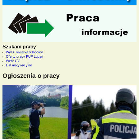
Szukam pracy
Wyszukiwarka »Jooble«
Oferty pracy PUP Lubań
Wzór CV
List motywacyjny
Ogłoszenia o pracy