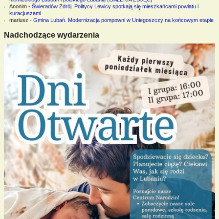
Anonim
-
Świeradów Zdrój. Politycy Lewicy spotkają się mieszkańcami powiatu i
kuracjuszami
mariusz
-
Gmina Lubań. Modernizacja pompowni w Uniegoszczy na końcowym etapie
Nadchodzące wydarzenia