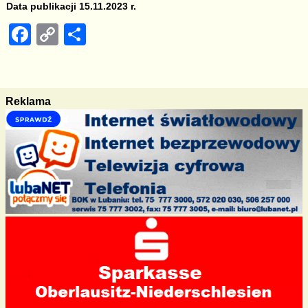
Data publikacji 15.11.2023 r.
F
C
S
a
o
h
c
p
ar
e
y
e
Reklama
b
Li
o
n
o
k
k