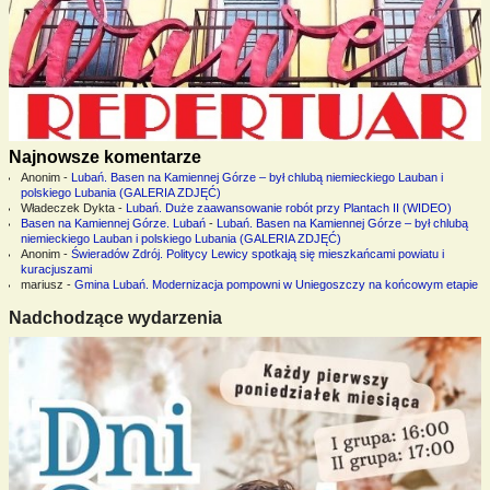
Najnowsze komentarze
Anonim
-
Lubań. Basen na Kamiennej Górze – był chlubą niemieckiego Lauban i
polskiego Lubania (GALERIA ZDJĘĆ)
Władeczek Dykta
-
Lubań. Duże zaawansowanie robót przy Plantach II (WIDEO)
Basen na Kamiennej Górze. Lubań
-
Lubań. Basen na Kamiennej Górze – był chlubą
niemieckiego Lauban i polskiego Lubania (GALERIA ZDJĘĆ)
Anonim
-
Świeradów Zdrój. Politycy Lewicy spotkają się mieszkańcami powiatu i
kuracjuszami
mariusz
-
Gmina Lubań. Modernizacja pompowni w Uniegoszczy na końcowym etapie
Nadchodzące wydarzenia