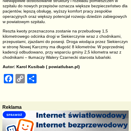
Niewątpliwie dostosowanie struktury i rozkładu pomieszczeń w
szpitalu do nowych przepisów oznacza większe bezpieczeństwo dla
pacjentów, lepszą obsługę, wyższy komfort pracy zespołów
operacyjnych oraz większy potencjał rozwoju dziedzin zabiegowych
w powiatowym szpitalu.
Reszta kwoty przeznaczona zostanie na przebudowę 1,5
kilometrowego odcinka drogi w Siekierczynie wraz z chodnikami,
przepustami, zjazdami do posesji. Droga wiodąca przez Siekierczyn
w stronę Nowej Karczmy ma długość 8 kilometrów. W poprzedniej
kadencji odbudowano, przy wsparciu gminy 2,5 kilometra wraz z
chodnikami – tłumaczy Walery Czarnecki starosta lubański.
Autor: Karol Kusibab ( powiatluban.pl)
F
C
S
a
o
h
c
p
ar
e
y
e
Reklama
b
Li
o
n