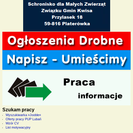
Szukam pracy
Wyszukiwarka »Jooble«
Oferty pracy PUP Lubań
Wzór CV
List motywacyjny