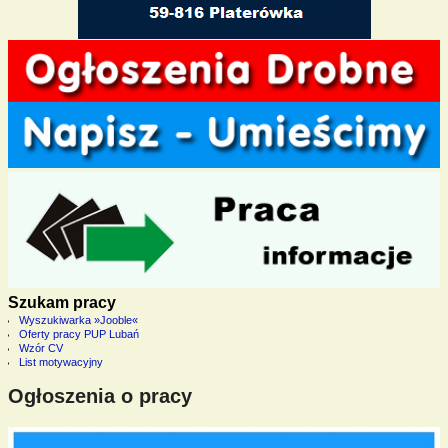
Szukam pracy
Wyszukiwarka »Jooble«
Oferty pracy PUP Lubań
Wzór CV
List motywacyjny
Ogłoszenia o pracy