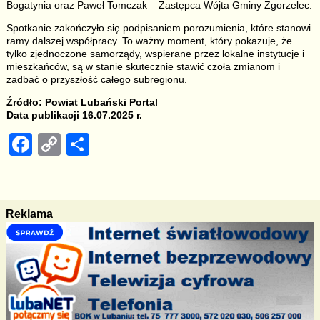
Bogatynia oraz Paweł Tomczak – Zastępca Wójta Gminy Zgorzelec.
Spotkanie zakończyło się podpisaniem porozumienia, które stanowi
ramy dalszej współpracy. To ważny moment, który pokazuje, że
tylko zjednoczone samorządy, wspierane przez lokalne instytucje i
mieszkańców, są w stanie skutecznie stawić czoła zmianom i
zadbać o przyszłość całego subregionu.
Źródło: Powiat Lubański Portal
Data publikacji 16.07.2025 r.
F
C
S
a
o
h
c
p
ar
e
y
e
Reklama
b
Li
o
n
o
k
k