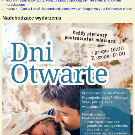
Anonim
-
Świeradów Zdrój. Politycy Lewicy spotkają się mieszkańcami powiatu i
kuracjuszami
mariusz
-
Gmina Lubań. Modernizacja pompowni w Uniegoszczy na końcowym etapie
Nadchodzące wydarzenia