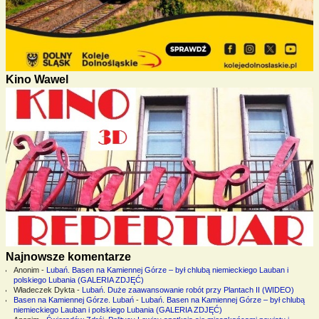
Kino Wawel
Najnowsze komentarze
Anonim
-
Lubań. Basen na Kamiennej Górze – był chlubą niemieckiego Lauban i
polskiego Lubania (GALERIA ZDJĘĆ)
Władeczek Dykta
-
Lubań. Duże zaawansowanie robót przy Plantach II (WIDEO)
Basen na Kamiennej Górze. Lubań
-
Lubań. Basen na Kamiennej Górze – był chlubą
niemieckiego Lauban i polskiego Lubania (GALERIA ZDJĘĆ)