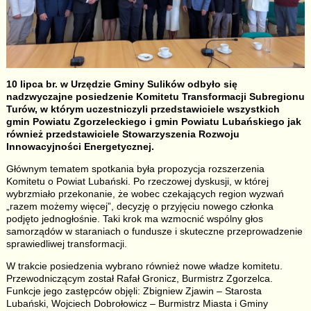
10 lipca br. w Urzędzie Gminy Sulików odbyło się
nadzwyczajne posiedzenie Komitetu Transformacji Subregionu
Turów, w którym uczestniczyli przedstawiciele wszystkich
gmin Powiatu Zgorzeleckiego i gmin Powiatu Lubańskiego jak
również przedstawiciele Stowarzyszenia Rozwoju
Innowacyjności Energetycznej.
Głównym tematem spotkania była propozycja rozszerzenia
Komitetu o Powiat Lubański. Po rzeczowej dyskusji, w której
wybrzmiało przekonanie, że wobec czekających region wyzwań
„razem możemy więcej”, decyzję o przyjęciu nowego członka
podjęto jednogłośnie. Taki krok ma wzmocnić wspólny głos
samorządów w staraniach o fundusze i skuteczne przeprowadzenie
sprawiedliwej transformacji.
W trakcie posiedzenia wybrano również nowe władze komitetu.
Przewodniczącym został Rafał Gronicz, Burmistrz Zgorzelca.
Funkcje jego zastępców objęli: Zbigniew Zjawin – Starosta
Lubański, Wojciech Dobrołowicz – Burmistrz Miasta i Gminy