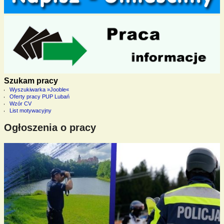
Szukam pracy
Wyszukiwarka »Jooble«
Oferty pracy PUP Lubań
Wzór CV
List motywacyjny
Ogłoszenia o pracy