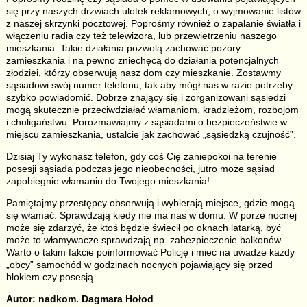
się przy naszych drzwiach ulotek reklamowych, o wyjmowanie listów
z naszej skrzynki pocztowej. Poprośmy również o zapalanie światła i
włączeniu radia czy też telewizora, lub przewietrzeniu naszego
mieszkania. Takie działania pozwolą zachować pozory
zamieszkania i na pewno zniechęcą do działania potencjalnych
złodziei, którzy obserwują nasz dom czy mieszkanie. Zostawmy
sąsiadowi swój numer telefonu, tak aby mógł nas w razie potrzeby
szybko powiadomić. Dobrze znający się i zorganizowani sąsiedzi
mogą skutecznie przeciwdziałać włamaniom, kradzieżom, rozbojom
i chuligaństwu. Porozmawiajmy z sąsiadami o bezpieczeństwie w
miejscu zamieszkania, ustalcie jak zachować „sąsiedzką czujność”.
Dzisiaj Ty wykonasz telefon, gdy coś Cię zaniepokoi na terenie
posesji sąsiada podczas jego nieobecności, jutro może sąsiad
zapobiegnie włamaniu do Twojego mieszkania!
Pamiętajmy przestępcy obserwują i wybierają miejsce, gdzie mogą
się włamać. Sprawdzają kiedy nie ma nas w domu. W porze nocnej
może się zdarzyć, że ktoś będzie świecił po oknach latarką, być
może to włamywacze sprawdzają np. zabezpieczenie balkonów.
Warto o takim fakcie poinformować Policję i mieć na uwadze każdy
„obcy” samochód w godzinach nocnych pojawiający się przed
blokiem czy posesją.
Autor: nadkom. Dagmara Hołod