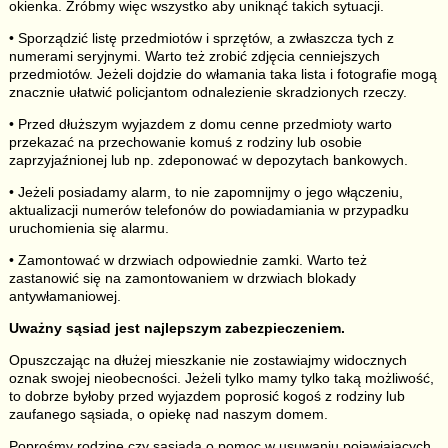
okienka. Zróbmy więc wszystko aby uniknąć takich sytuacji.
• Sporządzić listę przedmiotów i sprzętów, a zwłaszcza tych z
numerami seryjnymi. Warto też zrobić zdjęcia cenniejszych
przedmiotów. Jeżeli dojdzie do włamania taka lista i fotografie mogą
znacznie ułatwić policjantom odnalezienie skradzionych rzeczy.
• Przed dłuższym wyjazdem z domu cenne przedmioty warto
przekazać na przechowanie komuś z rodziny lub osobie
zaprzyjaźnionej lub np. zdeponować w depozytach bankowych.
• Jeżeli posiadamy alarm, to nie zapomnijmy o jego włączeniu,
aktualizacji numerów telefonów do powiadamiania w przypadku
uruchomienia się alarmu.
• Zamontować w drzwiach odpowiednie zamki. Warto też
zastanowić się na zamontowaniem w drzwiach blokady
antywłamaniowej.
Uważny sąsiad jest najlepszym zabezpieczeniem.
Opuszczając na dłużej mieszkanie nie zostawiajmy widocznych
oznak swojej nieobecności. Jeżeli tylko mamy tylko taką możliwość,
to dobrze byłoby przed wyjazdem poprosić kogoś z rodziny lub
zaufanego sąsiada, o opiekę nad naszym domem.
Poprośmy rodzinę czy sąsiada o pomoc w usuwaniu pojawiających