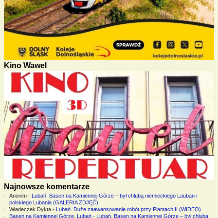
Kino Wawel
Najnowsze komentarze
Anonim
-
Lubań. Basen na Kamiennej Górze – był chlubą niemieckiego Lauban i
polskiego Lubania (GALERIA ZDJĘĆ)
Władeczek Dykta
-
Lubań. Duże zaawansowanie robót przy Plantach II (WIDEO)
Basen na Kamiennej Górze. Lubań
-
Lubań. Basen na Kamiennej Górze – był chlubą