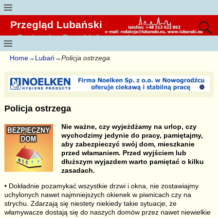
Przegląd Lubański
Regionalny Portal Informacyjny
Home
→
Lubań
→
Policja ostrzega
Policja ostrzega
Nie ważne, czy wyjeżdżamy na urlop, czy
wychodzimy jedynie do pracy, pamiętajmy,
aby zabezpieczyć swój dom, mieszkanie
przed włamaniem. Przed wyjściem lub
dłuższym wyjazdem warto pamiętać o kilku
zasadach.
• Dokładnie pozamykać wszystkie drzwi i okna, nie zostawiajmy
uchylonych nawet najmniejszych okienek w piwnicach czy na
strychu. Zdarzają się niestety niekiedy takie sytuacje, że
włamywacze dostają się do naszych domów przez nawet niewielkie