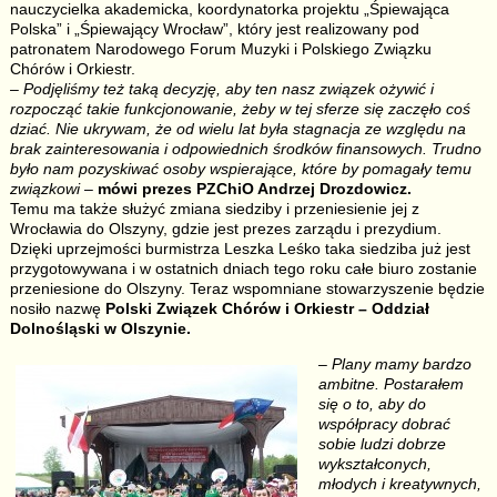
nauczycielka akademicka, koordynatorka projektu „Śpiewająca
Polska” i „Śpiewający Wrocław”, który jest realizowany pod
patronatem Narodowego Forum Muzyki i Polskiego Związku
Chórów i Orkiestr.
– Podjęliśmy też taką decyzję, aby ten nasz związek ożywić i
rozpocząć takie funkcjonowanie, żeby w tej sferze się zaczęło coś
dziać. Nie ukrywam, że od wielu lat była stagnacja ze względu na
brak zainteresowania i odpowiednich środków finansowych. Trudno
było nam pozyskiwać osoby wspierające, które by pomagały temu
związkowi
–
mówi prezes PZChiO Andrzej Drozdowicz.
Temu ma także służyć zmiana siedziby i przeniesienie jej z
Wrocławia do Olszyny, gdzie jest prezes zarządu i prezydium.
Dzięki uprzejmości burmistrza Leszka Leśko taka siedziba już jest
przygotowywana i w ostatnich dniach tego roku całe biuro zostanie
przeniesione do Olszyny. Teraz wspomniane stowarzyszenie będzie
nosiło nazwę
Polski Związek Chórów i Orkiestr – Oddział
Dolnośląski w Olszynie.
– Plany mamy bardzo
ambitne. Postarałem
się o to, aby do
współpracy dobrać
sobie ludzi dobrze
wykształconych,
młodych i kreatywnych,