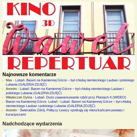
Najnowsze komentarze
Max
-
Lubań. Basen na Kamiennej Górze – był chlubą niemieckiego Lauban i polskiego
Lubania (GALERIA ZDJĘĆ)
Anonim
-
Lubań. Basen na Kamiennej Górze – był chlubą niemieckiego Lauban i
polskiego Lubania (GALERIA ZDJĘĆ)
Władeczek Dykta
-
Lubań. Duże zaawansowanie robót przy Plantach II (WIDEO)
Basen na Kamiennej Górze. Lubań
-
Lubań. Basen na Kamiennej Górze – był chlubą
niemieckiego Lauban i polskiego Lubania (GALERIA ZDJĘĆ)
Anonim
-
Świeradów Zdrój. Politycy Lewicy spotkają się mieszkańcami powiatu i
kuracjuszami
Nadchodzące wydarzenia