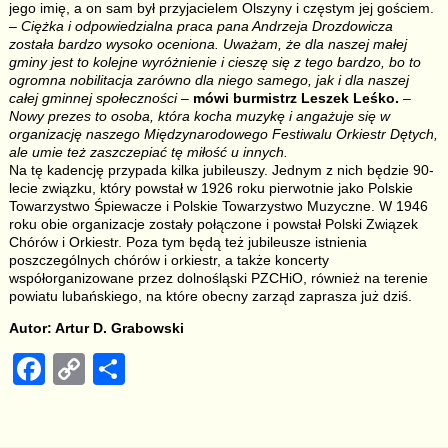
jego imię, a on sam był przyjacielem Olszyny i częstym jej gościem.
–
Ciężka i odpowiedzialna praca pana Andrzeja Drozdowicza
została bardzo wysoko oceniona. Uważam, że dla naszej małej
gminy jest to kolejne wyróżnienie i cieszę się z tego bardzo, bo to
ogromna nobilitacja zarówno dla niego samego, jak i dla naszej
całej gminnej społeczności
–
mówi burmistrz Leszek Leśko.
–
Nowy prezes to osoba, która kocha muzykę i angażuje się w
organizację naszego Międzynarodowego Festiwalu Orkiestr Dętych,
ale umie też zaszczepiać tę miłość u innych.
Na tę kadencję przypada kilka jubileuszy. Jednym z nich będzie 90-
lecie związku, który powstał w 1926 roku pierwotnie jako Polskie
Towarzystwo Śpiewacze i Polskie Towarzystwo Muzyczne. W 1946
roku obie organizacje zostały połączone i powstał Polski Związek
Chórów i Orkiestr. Poza tym będą też jubileusze istnienia
poszczególnych chórów i orkiestr, a także koncerty
współorganizowane przez dolnośląski PZCHiO, również na terenie
powiatu lubańskiego, na które obecny zarząd zaprasza już dziś.
Autor: Artur D. Grabowski
F
C
S
a
o
h
c
p
ar