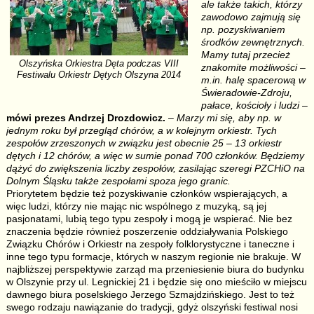
ale także takich, którzy
zawodowo zajmują się
np. pozyskiwaniem
środków zewnętrznych.
Mamy tutaj przecież
Olszyńska Orkiestra Dęta podczas VIII
znakomite możliwości –
Festiwalu Orkiestr Dętych Olszyna 2014
m.in. halę spacerową w
Świeradowie-Zdroju,
pałace, kościoły i ludzi
–
mówi prezes Andrzej Drozdowicz.
– Marzy mi się, aby np. w
jednym roku był przegląd chórów, a w kolejnym orkiestr. Tych
zespołów zrzeszonych w związku jest obecnie 25 – 13 orkiestr
dętych i 12 chórów, a więc w sumie ponad 700 członków. Będziemy
dążyć do zwiększenia liczby zespołów, zasilając szeregi PZCHiO na
Dolnym Śląsku także zespołami spoza jego granic.
Priorytetem będzie też pozyskiwanie członków wspierających, a
więc ludzi, którzy nie mając nic wspólnego z muzyką, są jej
pasjonatami, lubią tego typu zespoły i mogą je wspierać. Nie bez
znaczenia będzie również poszerzenie oddziaływania Polskiego
Związku Chórów i Orkiestr na zespoły folklorystyczne i taneczne i
inne tego typu formacje, których w naszym regionie nie brakuje. W
najbliższej perspektywie zarząd ma przeniesienie biura do budynku
w Olszynie przy ul. Legnickiej 21 i będzie się ono mieściło w miejscu
dawnego biura poselskiego Jerzego Szmajdzińskiego. Jest to też
swego rodzaju nawiązanie do tradycji, gdyż olszyński festiwal nosi