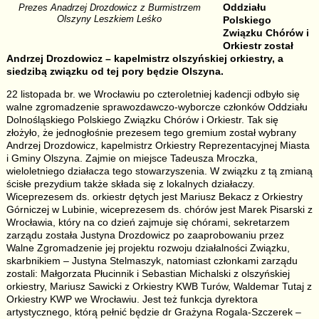
Oddziału
Prezes Anadrzej Drozdowicz z Burmistrzem
Olszyny Leszkiem Leśko
Polskiego
Związku Chórów i
Orkiestr został
Andrzej Drozdowicz – kapelmistrz olszyńskiej orkiestry, a
siedzibą związku od tej pory będzie Olszyna.
22 listopada br. we Wrocławiu po czteroletniej kadencji odbyło się
walne zgromadzenie sprawozdawczo-wyborcze członków Oddziału
Dolnośląskiego Polskiego Związku Chórów i Orkiestr. Tak się
złożyło, że jednogłośnie prezesem tego gremium został wybrany
Andrzej Drozdowicz, kapelmistrz Orkiestry Reprezentacyjnej Miasta
i Gminy Olszyna. Zajmie on miejsce Tadeusza Mroczka,
wieloletniego działacza tego stowarzyszenia. W związku z tą zmianą
ścisłe prezydium także składa się z lokalnych działaczy.
Wiceprezesem ds. orkiestr dętych jest Mariusz Bekacz z Orkiestry
Górniczej w Lubinie, wiceprezesem ds. chórów jest Marek Pisarski z
Wrocławia, który na co dzień zajmuje się chórami, sekretarzem
zarządu została Justyna Drozdowicz po zaaprobowaniu przez
Walne Zgromadzenie jej projektu rozwoju działalności Związku,
skarbnikiem – Justyna Stelmaszyk, natomiast członkami zarządu
zostali: Małgorzata Płucinnik i Sebastian Michalski z olszyńskiej
orkiestry, Mariusz Sawicki z Orkiestry KWB Turów, Waldemar Tutaj z
Orkiestry KWP we Wrocławiu. Jest też funkcja dyrektora
artystycznego, którą pełnić będzie dr Grażyna Rogala-Szczerek –