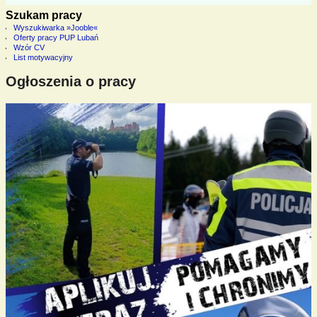
Szukam pracy
Wyszukiwarka »Jooble«
Oferty pracy PUP Lubań
Wzór CV
List motywacyjny
Ogłoszenia o pracy