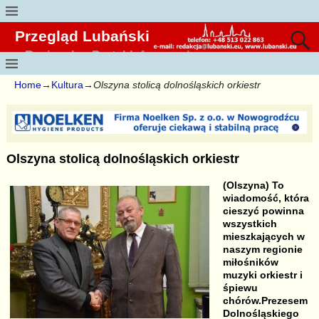
Przegląd Lubański
Regionalny Portal Informacyjny
Home
→
Kultura
→
Olszyna stolicą dolnośląskich orkiestr
Olszyna stolicą dolnośląskich orkiestr
(Olszyna) To
wiadomość, która
cieszyć powinna
wszystkich
mieszkających w
naszym regionie
miłośników
muzyki orkiestr i
śpiewu
chórów.Prezesem
Dolnośląskiego