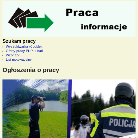
Szukam pracy
Wyszukiwarka »Jooble«
Oferty pracy PUP Lubań
Wzór CV
List motywacyjny
Ogłoszenia o pracy