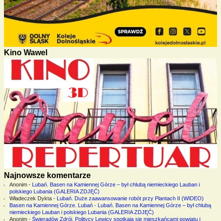
Kino Wawel
Najnowsze komentarze
Anonim
-
Lubań. Basen na Kamiennej Górze – był chlubą niemieckiego Lauban i
polskiego Lubania (GALERIA ZDJĘĆ)
Władeczek Dykta
-
Lubań. Duże zaawansowanie robót przy Plantach II (WIDEO)
Basen na Kamiennej Górze. Lubań
-
Lubań. Basen na Kamiennej Górze – był chlubą
niemieckiego Lauban i polskiego Lubania (GALERIA ZDJĘĆ)
Anonim
-
Świeradów Zdrój. Politycy Lewicy spotkają się mieszkańcami powiatu i