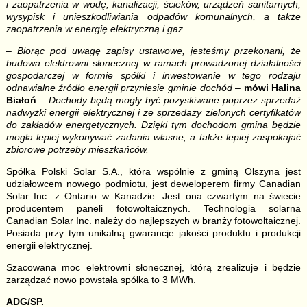
i zaopatrzenia w wodę, kanalizacji, ścieków, urządzeń sanitarnych,
wysypisk i unieszkodliwiania odpadów komunalnych, a także
zaopatrzenia w energię elektryczną i gaz.
–
Biorąc pod uwagę zapisy ustawowe, jesteśmy przekonani, że
budowa elektrowni słonecznej w ramach prowadzonej działalności
gospodarczej w formie spółki i inwestowanie w tego rodzaju
odnawialne źródło energii przyniesie gminie dochód
–
mówi Halina
Białoń
– Dochody będą mogły być pozyskiwane poprzez sprzedaż
nadwyżki energii elektrycznej i ze sprzedaży zielonych certyfikatów
do zakładów energetycznych. Dzięki tym dochodom gmina będzie
mogła lepiej wykonywać zadania własne, a także lepiej zaspokajać
zbiorowe potrzeby mieszkańców.
Spółka Polski Solar S.A., która wspólnie z gminą Olszyna jest
udziałowcem nowego podmiotu, jest deweloperem firmy Canadian
Solar Inc. z Ontario w Kanadzie. Jest ona czwartym na świecie
producentem paneli fotowoltaicznych. Technologia solarna
Canadian Solar Inc. należy do najlepszych w branży fotowoltaicznej.
Posiada przy tym unikalną gwarancje jakości produktu i produkcji
energii elektrycznej.
Szacowana moc elektrowni słonecznej, którą zrealizuje i będzie
zarządzać nowo powstała spółka to 3 MWh.
ADG/SP.