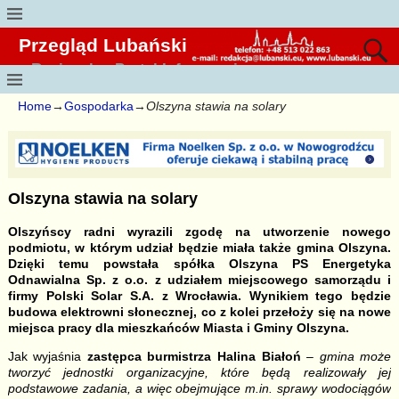
Przegląd Lubański
Regionalny Portal Informacyjny
Home
→
Gospodarka
→
Olszyna stawia na solary
Olszyna stawia na solary
Olszyńscy radni wyrazili zgodę na utworzenie nowego
podmiotu, w którym udział będzie miała także gmina Olszyna.
Dzięki temu powstała spółka Olszyna PS Energetyka
Odnawialna Sp. z o.o. z udziałem miejscowego samorządu i
firmy Polski Solar S.A. z Wrocławia. Wynikiem tego będzie
budowa elektrowni słonecznej, co z kolei przełoży się na nowe
miejsca pracy dla mieszkańców Miasta i Gminy Olszyna.
Jak wyjaśnia
zastępca burmistrza Halina Białoń
– gmina może
tworzyć jednostki organizacyjne, które będą realizowały jej
podstawowe zadania, a więc obejmujące m.in. sprawy wodociągów