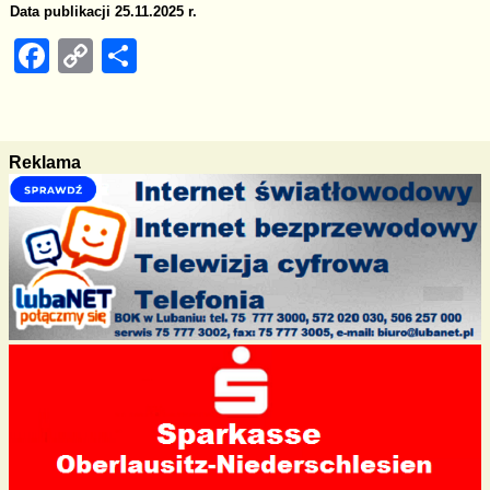
Data publikacji 25.11.2025 r.
F
C
S
a
o
h
c
p
ar
e
y
e
Reklama
b
Li
o
n
o
k
k