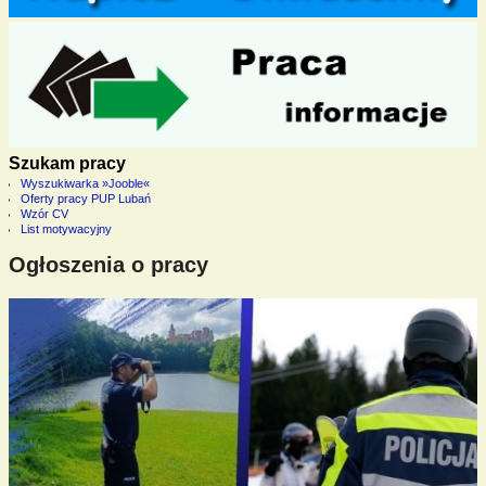
Szukam pracy
Wyszukiwarka »Jooble«
Oferty pracy PUP Lubań
Wzór CV
List motywacyjny
Ogłoszenia o pracy