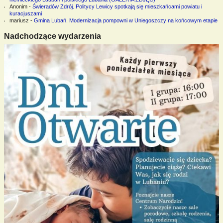
Anonim
-
Świeradów Zdrój. Politycy Lewicy spotkają się mieszkańcami powiatu i
kuracjuszami
mariusz
-
Gmina Lubań. Modernizacja pompowni w Uniegoszczy na końcowym etapie
Nadchodzące wydarzenia