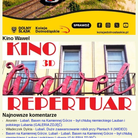
Kino Wawel
Najnowsze komentarze
Anonim
-
Lubań. Basen na Kamiennej Górze – był chlubą niemieckiego Lauban i
polskiego Lubania (GALERIA ZDJĘĆ)
Władeczek Dykta
-
Lubań. Duże zaawansowanie robót przy Plantach II (WIDEO)
Basen na Kamiennej Górze. Lubań
-
Lubań. Basen na Kamiennej Górze – był chlubą
niemieckiego Lauban i polskiego Lubania (GALERIA ZDJĘĆ)