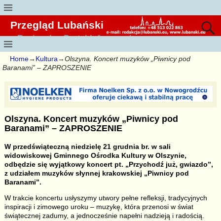
Przegląd Lubański
Regionalny Portal Informacyjny
Home
→
Kultura
→
Olszyna. Koncert muzyków „Piwnicy pod
Baranami” – ZAPROSZENIE
Olszyna. Koncert muzyków „Piwnicy pod
Baranami” – ZAPROSZENIE
W przedświąteczną niedzielę 21 grudnia br. w sali
widowiskowej Gminnego Ośrodka Kultury w Olszynie,
odbędzie się wyjątkowy koncert pt. „Przychodź już, gwiazdo”,
z udziałem muzyków słynnej krakowskiej „Piwnicy pod
Baranami”.
W trakcie koncertu usłyszymy utwory pełne refleksji, tradycyjnych
inspiracji i zimowego uroku – muzykę, która przenosi w świat
świątecznej zadumy, a jednocześnie napełni nadzieją i radością.