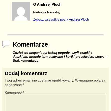
e
y
e
O Andrzej Ploch
b
Li
Redaktor Naczelny
o
n
Zobacz wszystkie posty
Andrzej Ploch
o
k
k
Komentarze
Odzież do biegania na każdą pogodę, czyli czapki z
daszkiem, modele termoaktywne i kurtki przeciwdeszczowe
—
Brak komentarzy
Dodaj komentarz
Twój adres email nie zostanie opublikowany.
Wymagane pola są
oznaczone
*
Komentarz
*