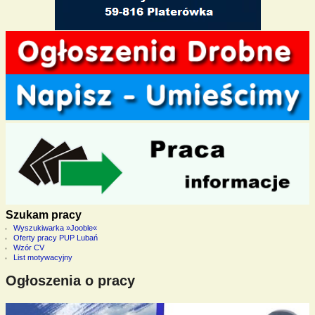
Szukam pracy
Wyszukiwarka »Jooble«
Oferty pracy PUP Lubań
Wzór CV
List motywacyjny
Ogłoszenia o pracy