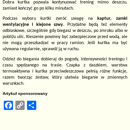
Dobra kurtka pozwala kontynuować trening mimo deszczu,
zamiast kończyć go po kilku minutach.
Podczas wyboru kurtki zwróć uwagę na
kaptur, zamki
wentylacyjne i klejone szwy
. Przydatne będą też elementy
odblaskowe, szczególnie gdy biegasz w deszczu, po zmroku albo w
pobliżu ulic. Kieszenie powinny być zabezpieczone przed wodą, ale
nie mogą przeszkadzać w pracy ramion. Jeśli kurtka ma być
używana regularnie, sprawdź ją w ruchu.
Odzież do biegania dobieraj do pogody, intensywności treningu i
czasu spędzanego na trasie. Czapka z daszkiem, warstwa
termoaktywna i kurtka przeciwdeszczowa pełnią różne funkcje,
razem tworząc zestaw, który ułatwia bieganie w zmiennych
warunkach.
Artykuł sponsorowany
F
C
S
a
o
h
c
p
ar