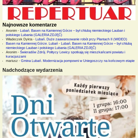
Najnowsze komentarze
Anonim
-
Lubań. Basen na Kamiennej Górze – był chlubą niemieckiego Lauban i
polskiego Lubania (GALERIA ZDJĘĆ)
Władeczek Dykta
-
Lubań. Duże zaawansowanie robót przy Plantach II (WIDEO)
Basen na Kamiennej Górze. Lubań
-
Lubań. Basen na Kamiennej Górze – był chlubą
niemieckiego Lauban i polskiego Lubania (GALERIA ZDJĘĆ)
Anonim
-
Świeradów Zdrój. Politycy Lewicy spotkają się mieszkańcami powiatu i
kuracjuszami
mariusz
-
Gmina Lubań. Modernizacja pompowni w Uniegoszczy na końcowym etapie
Nadchodzące wydarzenia