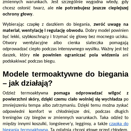
zmiennych warunkach. Jest szczególnie wygodna wtedy, gdy
chcesz osłonić twarz, ale
nie potrzebujesz jeszcze cieplejszej
ochrony głowy
.
Wybierając czapkę z daszkiem do biegania,
zwróć uwagę na
materiał, wentylację i regulację obwodu
. Dobry model powinien
być lekki, szybkoschnący i trzymać się głowy bez mocnego ucisku.
Otwory wentylacyjne albo cienka siateczka pomagają
odprowadzać ciepło podczas intensywnego wysiłku. Ważny jest też
daszek, który
nie powinien ograniczać pola widzenia
ani
podskakiwać podczas biegu.
Modele termoaktywne do biegania
– jak działają?
Odzież termoaktywna
pomaga odprowadzać wilgoć z
powierzchni skóry, dzięki czemu ciało wolniej się wychładza
po
zmniejszeniu tempa albo zatrzymaniu. Dzięki temu można zyskać
odpowiedni komfort w chłodniejsze dni, podczas długich
treningów czy biegów w zmiennych warunkach. Taka odzież to
między innymi koszulki, longsleeve’y, legginsy, a także
czapka do
biegania termoaktywna
. Ta ostatnia chroni głowę przed chłodem,