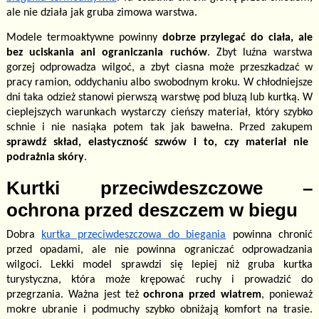
ale nie działa jak gruba zimowa warstwa.
Modele termoaktywne powinny
dobrze przylegać do ciała, ale
bez uciskania ani ograniczania ruchów
. Zbyt luźna warstwa
gorzej odprowadza wilgoć, a zbyt ciasna może przeszkadzać w
pracy ramion, oddychaniu albo swobodnym kroku. W chłodniejsze
dni taka odzież stanowi pierwszą warstwę pod bluzą lub kurtką. W
cieplejszych warunkach wystarczy cieńszy materiał, który szybko
schnie i nie nasiąka potem tak jak bawełna. Przed zakupem
sprawdź skład, elastyczność szwów i to, czy materiał nie
podrażnia skóry
.
Kurtki przeciwdeszczowe –
ochrona przed deszczem w biegu
Dobra
kurtka przeciwdeszczowa do biegania
powinna chronić
przed opadami, ale nie powinna ograniczać odprowadzania
wilgoci. Lekki model sprawdzi się lepiej niż gruba kurtka
turystyczna, która może krępować ruchy i prowadzić do
przegrzania. Ważna jest też
ochrona przed wiatrem
, ponieważ
mokre ubranie i podmuchy szybko obniżają komfort na trasie.