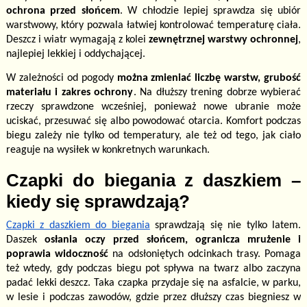
ochrona przed słońcem
. W chłodzie lepiej sprawdza się ubiór
warstwowy, który pozwala łatwiej kontrolować temperaturę ciała.
Deszcz i wiatr wymagają z kolei
zewnętrznej warstwy ochronnej
,
najlepiej lekkiej i oddychającej.
W zależności od pogody
można zmieniać liczbę warstw, grubość
materiału i zakres ochrony
. Na dłuższy trening dobrze wybierać
rzeczy sprawdzone wcześniej, ponieważ nowe ubranie może
uciskać, przesuwać się albo powodować otarcia. Komfort podczas
biegu zależy nie tylko od temperatury, ale też od tego, jak ciało
reaguje na wysiłek w konkretnych warunkach.
Czapki do biegania z daszkiem –
kiedy się sprawdzają?
Czapki z daszkiem do biegania
sprawdzają się nie tylko latem.
Daszek
osłania oczy przed słońcem, ogranicza mrużenie i
poprawia widoczność
na odsłoniętych odcinkach trasy. Pomaga
też wtedy, gdy podczas biegu pot spływa na twarz albo zaczyna
padać lekki deszcz. Taka czapka przydaje się na asfalcie, w parku,
w lesie i podczas zawodów, gdzie przez dłuższy czas biegniesz w