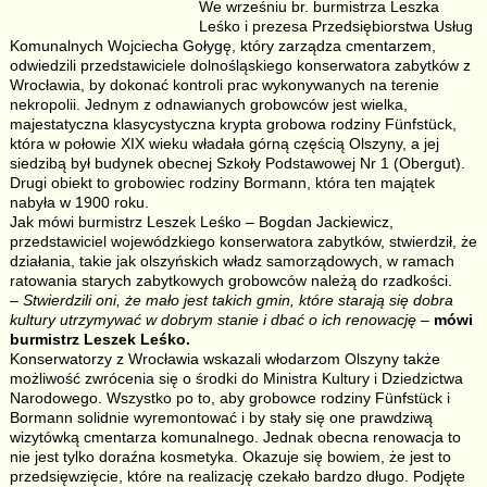
We wrześniu br. burmistrza Leszka
Leśko i prezesa Przedsiębiorstwa Usług
Komunalnych Wojciecha Gołygę, który zarządza cmentarzem,
odwiedzili przedstawiciele dolnośląskiego konserwatora zabytków z
Wrocławia, by dokonać kontroli prac wykonywanych na terenie
nekropolii. Jednym z odnawianych grobowców jest wielka,
majestatyczna klasycystyczna krypta grobowa rodziny Fünfstück,
która w połowie XIX wieku władała górną częścią Olszyny, a jej
siedzibą był budynek obecnej Szkoły Podstawowej Nr 1 (Obergut).
Drugi obiekt to grobowiec rodziny Bormann, która ten majątek
nabyła w 1900 roku.
Jak mówi burmistrz Leszek Leśko – Bogdan Jackiewicz,
przedstawiciel wojewódzkiego konserwatora zabytków, stwierdził, że
działania, takie jak olszyńskich władz samorządowych, w ramach
ratowania starych zabytkowych grobowców należą do rzadkości.
– Stwierdzili oni, że mało jest takich gmin, które starają się dobra
kultury utrzymywać w dobrym stanie i dbać o ich renowację
–
mówi
burmistrz Leszek Leśko.
Konserwatorzy z Wrocławia wskazali włodarzom Olszyny także
możliwość zwrócenia się o środki do Ministra Kultury i Dziedzictwa
Narodowego. Wszystko po to, aby grobowce rodziny Fünfstück i
Bormann solidnie wyremontować i by stały się one prawdziwą
wizytówką cmentarza komunalnego. Jednak obecna renowacja to
nie jest tylko doraźna kosmetyka. Okazuje się bowiem, że jest to
przedsięwzięcie, które na realizację czekało bardzo długo. Podjęte