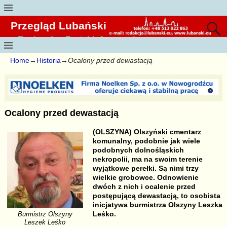
Przegląd Lubański
Regionalny Portal Informacyjny
Home
→
Historia
→
Ocalony przed dewastacją
Ocalony przed dewastacją
(OLSZYNA) Olszyński cmentarz
komunalny, podobnie jak wiele
podobnych dolnośląskich
nekropolii, ma na swoim terenie
wyjątkowe perełki. Są nimi trzy
wielkie grobowce. Odnowienie
dwóch z nich i ocalenie przed
postępującą dewastacją, to osobista
inicjatywa burmistrza Olszyny Leszka
Leśko.
Burmistrz Olszyny
Leszek Leśko