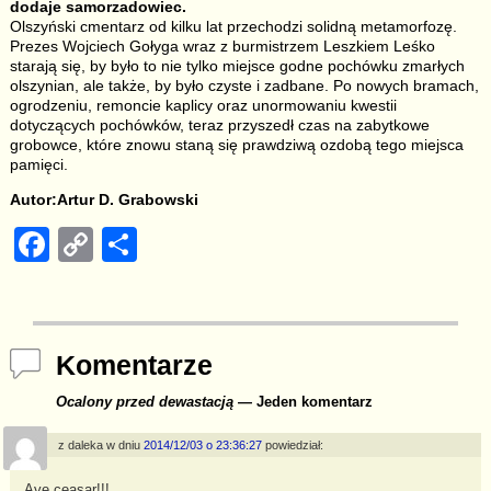
dodaje samorzadowiec.
Olszyński cmentarz od kilku lat przechodzi solidną metamorfozę.
Prezes Wojciech Gołyga wraz z burmistrzem Leszkiem Leśko
starają się, by było to nie tylko miejsce godne pochówku zmarłych
olszynian, ale także, by było czyste i zadbane. Po nowych bramach,
ogrodzeniu, remoncie kaplicy oraz unormowaniu kwestii
dotyczących pochówków, teraz przyszedł czas na zabytkowe
grobowce, które znowu staną się prawdziwą ozdobą tego miejsca
pamięci.
Autor:Artur D. Grabowski
F
C
S
a
o
h
c
p
ar
e
y
e
Komentarze
b
Li
Ocalony przed dewastacją
— Jeden komentarz
o
n
o
k
z daleka
w dniu
2014/12/03 o 23:36:27
powiedział:
k
Ave ceasar!!!