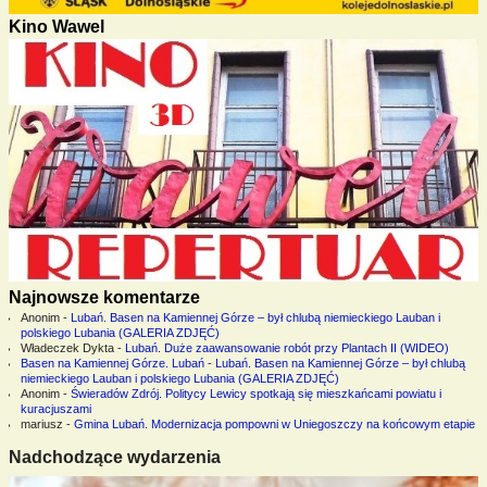
Kino Wawel
Najnowsze komentarze
Anonim
-
Lubań. Basen na Kamiennej Górze – był chlubą niemieckiego Lauban i
polskiego Lubania (GALERIA ZDJĘĆ)
Władeczek Dykta
-
Lubań. Duże zaawansowanie robót przy Plantach II (WIDEO)
Basen na Kamiennej Górze. Lubań
-
Lubań. Basen na Kamiennej Górze – był chlubą
niemieckiego Lauban i polskiego Lubania (GALERIA ZDJĘĆ)
Anonim
-
Świeradów Zdrój. Politycy Lewicy spotkają się mieszkańcami powiatu i
kuracjuszami
mariusz
-
Gmina Lubań. Modernizacja pompowni w Uniegoszczy na końcowym etapie
Nadchodzące wydarzenia