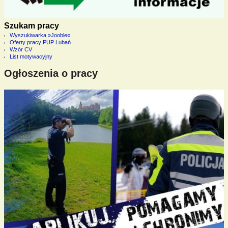
Szukam pracy
Wyszukiwarka »Jooble«
Oferty pracy PUP Lubań
Wzór CV
List motywacyjny
Ogłoszenia o pracy