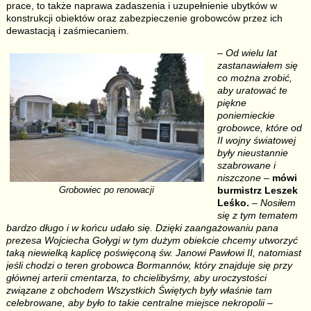
prace, to także naprawa zadaszenia i uzupełnienie ubytków w
konstrukcji obiektów oraz zabezpieczenie grobowców przez ich
dewastacją i zaśmiecaniem.
–
Od wielu lat
zastanawiałem się
co można zrobić,
aby uratować te
piękne
poniemieckie
grobowce, które od
II wojny światowej
były nieustannie
szabrowane i
niszczone
–
mówi
burmistrz Leszek
Grobowiec po renowacji
Leśko.
–
Nosiłem
się z tym tematem
bardzo długo i w końcu udało się. Dzięki zaangażowaniu pana
prezesa Wojciecha Gołygi w tym dużym obiekcie chcemy utworzyć
taką niewielką kaplicę poświęconą św. Janowi Pawłowi II, natomiast
jeśli chodzi o teren grobowca Bormannów, który znajduje się przy
głównej arterii cmentarza, to chcielibyśmy, aby uroczystości
związane z obchodem Wszystkich Świętych były właśnie tam
celebrowane, aby było to takie centralne miejsce nekropolii
–