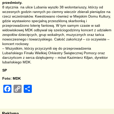
przedmioty.
8 stycznia na ulice Lubania wyszło 38 wolontariuszy, którzy od
wczesnych godzin rannych po ciemny wieczór zbierali pieniądze na
rzecz wcześniaków. Kwestowano również w Miejskim Domu Kultury,
gdzie wystawiono specjalną przeszkloną skarbonką i
przeprowadzono loterię fantową. W tym samym czasie w sali
widowiskowej MDK odbywał się sześciogodzinny koncert z udziałem
zespołów dziecięcych, grup wokalnych, muzycznych oraz tańca
nowoczesnego i towarzyskiego. Całość zakończył – co oczywiste –
koncert rockowy.
– Wszystkim, którzy przyczynili się do przeprowadzenia
Lubańskiego Finału Wielkiej Orkiestry Świątecznej Pomocy oraz
darczyńcom z serca dziękujemy – mówi Kazimierz Kiljan, dyrektor
lubańskiego MDK.
SP
Foto: MDK
F
C
S
a
o
h
c
p
ar
e
y
e
Reklama