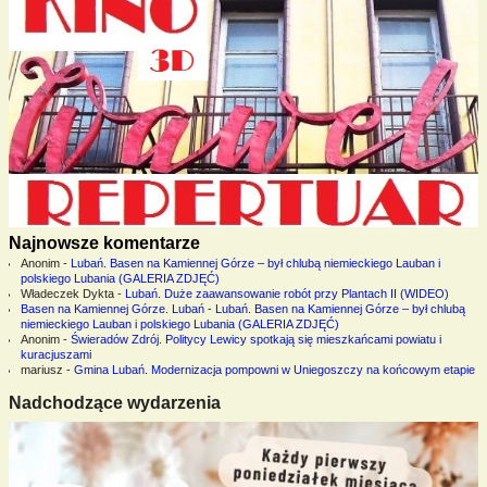
Najnowsze komentarze
Anonim
-
Lubań. Basen na Kamiennej Górze – był chlubą niemieckiego Lauban i
polskiego Lubania (GALERIA ZDJĘĆ)
Władeczek Dykta
-
Lubań. Duże zaawansowanie robót przy Plantach II (WIDEO)
Basen na Kamiennej Górze. Lubań
-
Lubań. Basen na Kamiennej Górze – był chlubą
niemieckiego Lauban i polskiego Lubania (GALERIA ZDJĘĆ)
Anonim
-
Świeradów Zdrój. Politycy Lewicy spotkają się mieszkańcami powiatu i
kuracjuszami
mariusz
-
Gmina Lubań. Modernizacja pompowni w Uniegoszczy na końcowym etapie
Nadchodzące wydarzenia