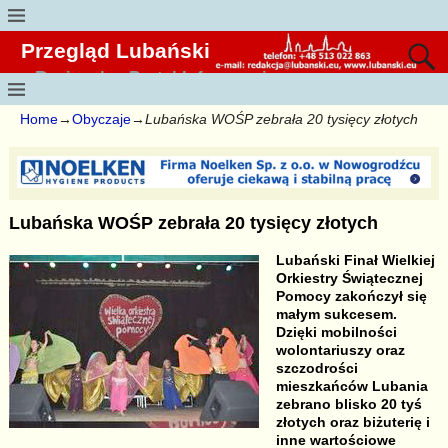
Przegląd Lubański
Regionalny Portal Informacyjny
Home
→
Obyczaje
→
Lubańska WOŚP zebrała 20 tysięcy złotych
Lubańska WOŚP zebrała 20 tysięcy złotych
Lubański Finał Wielkiej
Orkiestry Świątecznej
Pomocy zakończył się
małym sukcesem.
Dzięki mobilności
wolontariuszy oraz
szczodrości
mieszkańców Lubania
zebrano blisko 20 tyś
złotych oraz biżuterię i
inne wartościowe