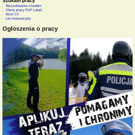
Szukam pracy
Wyszukiwarka »Jooble«
Oferty pracy PUP Lubań
Wzór CV
List motywacyjny
Ogłoszenia o pracy