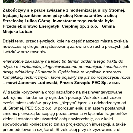
Zakończyły się prace związane z modernizacją ulicy Stromej,
będącej łącznikiem pomiędzy ulicą Kombatantów a ulicą
Strzelecką i ulicą Górną. Inwestorem tego zadania było
Przedsiębiorstwo Energetyki Cieplnej Sp. z o.o. i Gmina
Miejska Lubań.
Dzięki temu przedsięwzięciu kolejna część naszego miasta zyskała
nowoczesną drogę, przystosowaną zarówno do ruchu pieszych, jak
i wózków oraz rowerów.
-Pierwotnie zakładany na lipiec br. termin oddania tego traktu do
użytku mieszkańców, uległ niewielkiemu przesunięciu i ostatecznie
drogę oddaliśmy 26 sierpnia. Opóźnienie to wynikało z szeregu
komplikacji technicznych, które pojawiły się już po rozpoczęciu robót
– mówi Jarosław Ludowski, Prezes Zarządu PEC Sp. z o.o.
W trakcie korytowania drogi natrafiono na niezinwentaryzowane
uzbrojenie i fundamenty ogrodzeń posesji. Wskutek zastrzeżeń
części mieszkańców, przy tzw. „ślepym” łączniku odchodzącym od
ul. Stromej, PEC Sp. z o.o. w porozumieniu z miastem postanowił
zmienić pierwszą koncepcję pozostawienia w łączniku fragmentów
zieleni i ostatecznie utwardzić całą nawierzchnię, co z kolei
spowodowało konieczność zmian projektowych inwestycji, a także
przemodelowania części ul. Strzeleckiej przy skrzyżowaniu z ul.