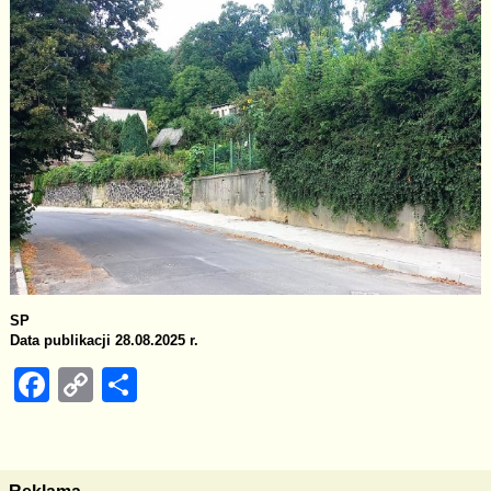
SP
Data publikacji 28.08.2025 r.
F
C
S
a
o
h
c
p
ar
e
y
e
Reklama