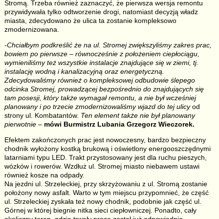
Stromą. Trzeba również zaznaczyć, że pierwsza wersja remontu
przywidywała tylko odtworzenie drogi, natomiast decyzją władz
miasta, zdecydowano że ulica ta zostanie kompleksowo
zmodernizowana.
-Chciałbym podkreślić że na ul. Stromej zwiększyliśmy zakres prac,
bowiem po pierwsze – równocześnie z położeniem ciepłociągu,
wymieniliśmy też wszystkie instalacje znajdujące się w ziemi, tj.
instalację wodną i kanalizacyjną oraz energetyczną.
Zdecydowaliśmy również o kompleksowej odbudowie ślepego
odcinka Stromej, prowadzącej bezpośrednio do znajdujących się
tam posesji, który także wymagał remontu, a nie był wcześniej
planowany i po trzecie zmodernizowaliśmy wjazd do tej ulicy
od
strony ul. Kombatantów.
Ten element także nie był planowany
pierwotnie
–
mówi Burmistrz Lubania Grzegorz Wieczorek.
Efektem zakończonych prac jest nowoczesny, bardzo bezpieczny
chodnik wyłożony kostką brukową i oświetlony energooszczędnymi
latarniami typu LED. Trakt przystosowany jest dla ruchu pieszych,
wózków i rowerów. Wzdłuż ul. Stromej miasto niebawem ustawi
również kosze na odpady.
Na jezdni ul. Strzeleckiej, przy skrzyżowaniu z ul. Stromą zostanie
położony nowy asfalt. Warto w tym miejscu przypomnieć, że część
ul. Strzeleckiej zyskała też nowy chodnik, podobnie jak część ul.
Górnej w której biegnie nitka sieci ciepłowniczej. Ponadto, cały
okoliczny teren, gdzie trwały prace został już odpowiednio