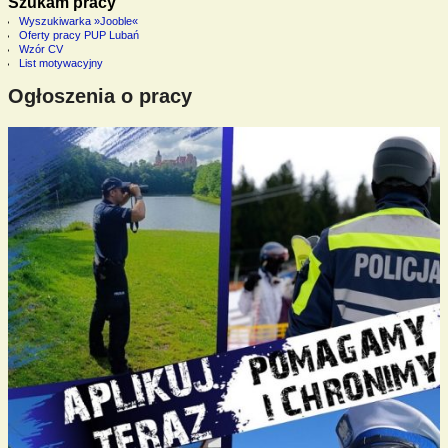
Szukam pracy
Wyszukiwarka »Jooble«
Oferty pracy PUP Lubań
Wzór CV
List motywacyjny
Ogłoszenia o pracy