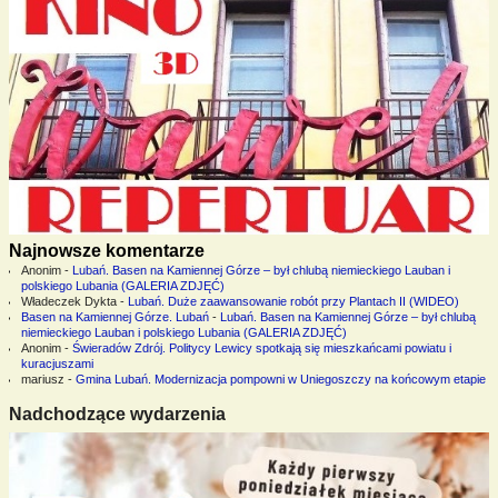
Najnowsze komentarze
Anonim
-
Lubań. Basen na Kamiennej Górze – był chlubą niemieckiego Lauban i
polskiego Lubania (GALERIA ZDJĘĆ)
Władeczek Dykta
-
Lubań. Duże zaawansowanie robót przy Plantach II (WIDEO)
Basen na Kamiennej Górze. Lubań
-
Lubań. Basen na Kamiennej Górze – był chlubą
niemieckiego Lauban i polskiego Lubania (GALERIA ZDJĘĆ)
Anonim
-
Świeradów Zdrój. Politycy Lewicy spotkają się mieszkańcami powiatu i
kuracjuszami
mariusz
-
Gmina Lubań. Modernizacja pompowni w Uniegoszczy na końcowym etapie
Nadchodzące wydarzenia