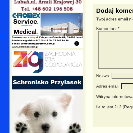
o
k
Dodaj kome
k
Twój adres email ni
Komentarz
*
Nazwa
Adres email
Witryna internetow
Ile to jest 2+2 (Req