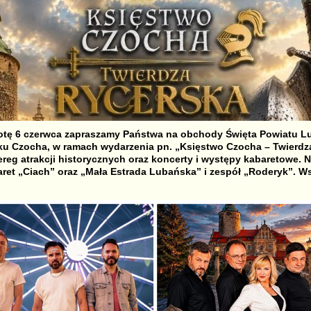
obotę 6 czerwca zapraszamy Państwa na obchody Święta Powiatu L
u Czocha, w ramach wydarzenia pn. „Księstwo Czocha – Twierdz
reg atrakcji historycznych oraz koncerty i występy kabaretowe. N
aret „Ciach” oraz „Mała Estrada Lubańska” i zespół „Roderyk”. W