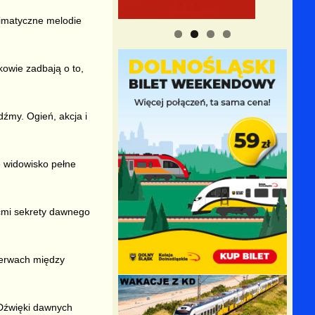
limatyczne melodie
kowie zadbają o to,
źmy. Ogień, akcja i
e widowisko pełne
śćmi sekrety dawnego
zerwach między
.
 Dźwięki dawnych