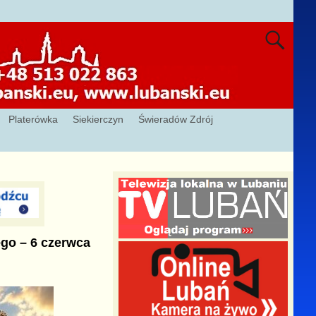
Platerówka
Siekierczyn
Świeradów Zdrój
go – 6 czerwca