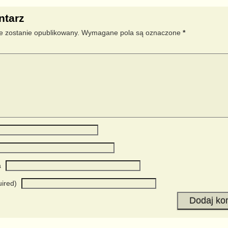
ntarz
e zostanie opublikowany.
Wymagane pola są oznaczone
*
a
uired)