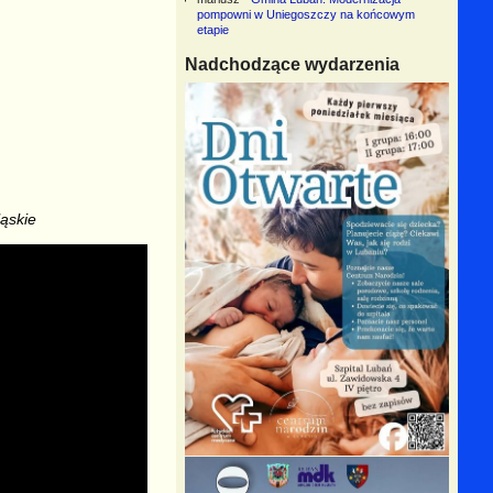
pompowni w Uniegoszczy na końcowym
etapie
Nadchodzące wydarzenia
ąskie