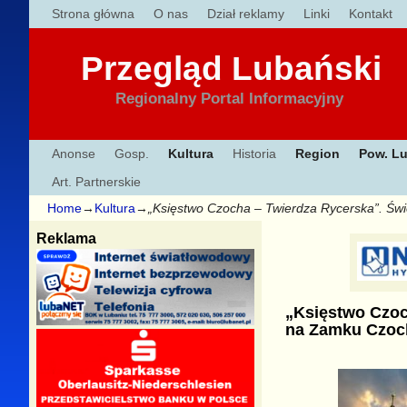
Strona główna
O nas
Dział reklamy
Linki
Kontakt
Przegląd Lubański
Regionalny Portal Informacyjny
Anonse
Gosp.
Kultura
Historia
Region
Pow. L
Art. Partnerskie
Home
→
Kultura
→
„Księstwo Czocha – Twierdza Rycerska”. Ś
Reklama
„Księstwo Czoc
na Zamku Czo