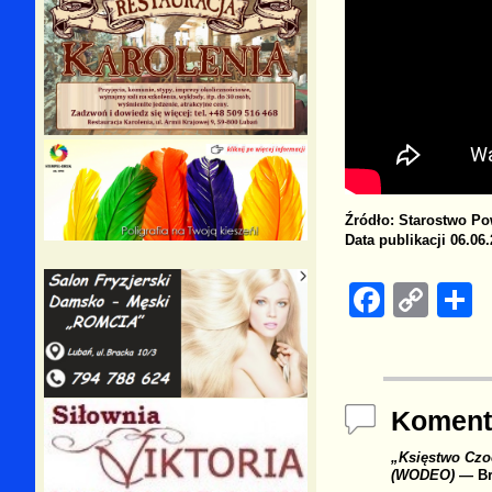
Źródło: Starostwo P
Data publikacji 06.06.
F
C
a
o
h
c
p
a
e
y
e
Koment
b
Li
„Księstwo Czo
o
n
(WODEO)
— Br