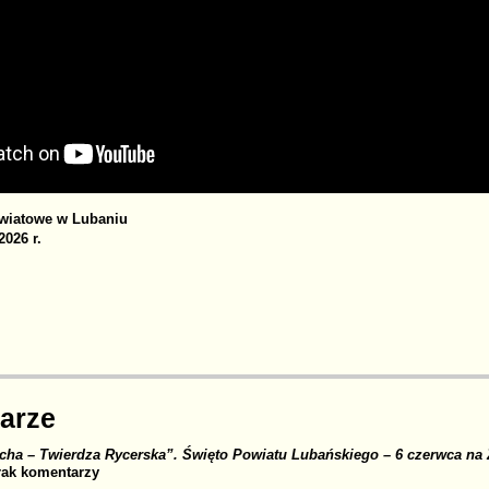
owiatowe w Lubaniu
2026 r.
S
r
arze
cha – Twierdza Rycerska”. Święto Powiatu Lubańskiego – 6 czerwca n
ak komentarzy