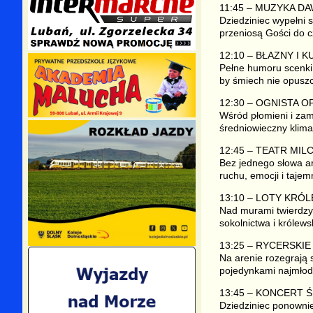
11:45 – MUZYKA 
Dziedziniec wypełni 
przeniosą Gości do 
12:10 – BŁAZNY I 
Pełne humoru scenki,
by śmiech nie opusz
12:30 – OGNISTA 
Wśród płomieni i zam
średniowieczny klima
12:45 – TEATR MI
Bez jednego słowa ar
ruchu, emocji i tajem
13:10 – LOTY KRÓ
Nad murami twierdzy 
sokolnictwa i królew
13:25 – RYCERSKI
Na arenie rozegrają 
pojedynkami najmłods
13:45 – KONCERT 
Dziedziniec ponownie