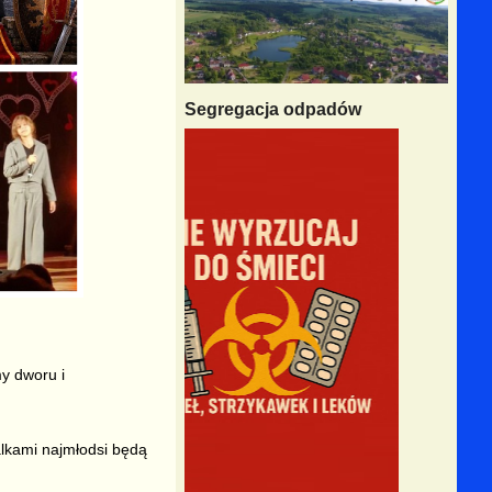
Segregacja odpadów
y dworu i
alkami najmłodsi będą