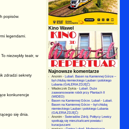
ch popisów.
Kino Wawel
ymi legendami.
To niezwykły teatr, w
Najnowsze komentarze
k zdradzi sekrety
Anonim
-
Lubań. Basen na Kamiennej Górze –
był chlubą niemieckiego Lauban i polskiego
Lubania (GALERIA ZDJĘĆ)
Władeczek Dykta
-
Lubań. Duże
zaawansowanie robót przy Plantach II
jące konkurencje
(WIDEO)
Basen na Kamiennej Górze. Lubań
-
Lubań.
Basen na Kamiennej Górze – był chlubą
niemieckiego Lauban i polskiego Lubania
(GALERIA ZDJĘĆ)
ącego się dnia.
Anonim
-
Świeradów Zdrój. Politycy Lewicy
spotkają się mieszkańcami powiatu i
kuracjuszami
mariusz
-
Gmina Lubań. Modernizacja