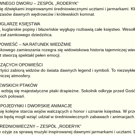
DAWNEGO DWORU – ZESPÓŁ „RODERYK”
się dźwiękami inspirowanymi średniowiecznymi ucztami i jarmarkami. K
czasów dawnych wędrowców i królewskich komnat.
KUGLARZE KSIĘSTWA
 kuglarskie popisy i błazeńskie wygłupy rozbawią całe księstwo. Wesoł
czał zamkowego dziedzińca.
OPOWIEŚĆ – NA RATUNEK WIEDŹMIE
kowego zamieszania rozegra się widowiskowa historia tajemniczej wied
t stworzą spektakl pełen emocji.
LCZĄCYCH OPOWIEŚCI
tyści zabiorą widzów do świata dawnych legend i symboli. To niezwykł
niczej atmosfery.
LEWSKICH PTAKÓW
wzbiją się majestatyczne ptaki drapieżne. Sokolnik odkryje przed Go
skich polowań.
E POJEDYNKI I DWORSKIE ANIMACJE
się kolejne starcia wojów walczących o honor i uznanie księstwa. W pr
i będą mogli wziąć udział w średniowiecznych zabawach i animacjach
ŚREDNIOWIECZNY – ZESPÓŁ „RODERYK”
 ożyje za sprawą muzyki inspirowanej dawnymi jarmarkami i ucztami.