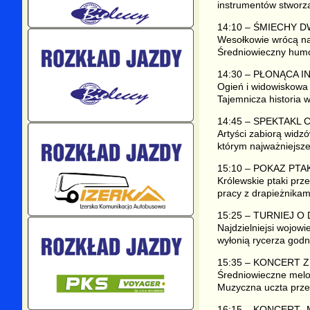
instrumentów stworz
14:10 – ŚMIECHY 
Wesołkowie wrócą na 
Średniowieczny humor
14:30 – PŁONĄCA 
Ogień i widowiskowa
Tajemnicza historia 
14:45 – SPEKTAKL 
Artyści zabiorą widzó
którym najważniejsze
15:10 – POKAZ PT
Królewskie ptaki prz
pracy z drapieżnikam
15:25 – TURNIEJ O
Najdzielniejsi wojowi
wyłonią rycerza god
15:35 – KONCERT 
Średniowieczne melo
Muzyczna uczta przen
16:15 – KONCERT 