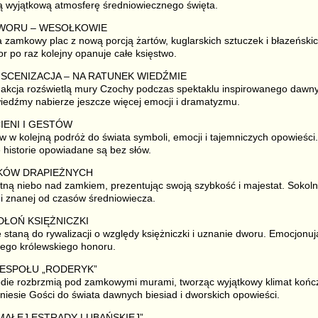
ą wyjątkową atmosferę średniowiecznego święta.
DWORU – WESOŁKOWIE
zamkowy plac z nową porcją żartów, kuglarskich sztuczek i błazeński
 po raz kolejny opanuje całe księstwo.
INSCENIZACJA – NA RATUNEK WIEDŹMIE
 akcja rozświetlą mury Czochy podczas spektaklu inspirowanego dawn
wiedźmy nabierze jeszcze więcej emocji i dramatyzmu.
CIENI I GESTÓW
w w kolejną podróż do świata symboli, emocji i tajemniczych opowieści. 
 historie opowiadane są bez słów.
AKÓW DRAPIEŻNYCH
etną niebo nad zamkiem, prezentując swoją szybkość i majestat. Sokolni
i znanej od czasów średniowiecza.
 DŁOŃ KSIĘŻNICZKI
e staną do rywalizacji o względy księżniczki i uznanie dworu. Emocjonu
nego królewskiego honoru.
ZESPOŁU „RODERYK”
die rozbrzmią pod zamkowymi murami, tworząc wyjątkowy klimat kończ
iesie Gości do świata dawnych biesiad i dworskich opowieści.
„MAŁEJ ESTRADY LUBAŃSKIEJ”