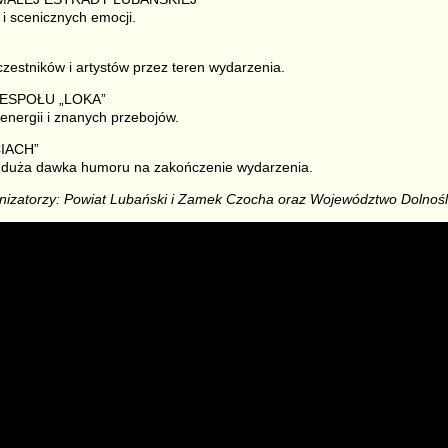
 i scenicznych emocji.
estników i artystów przez teren wydarzenia.
ZESPOŁU „LOKA”
energii i znanych przebojów.
CIACH”
 duża dawka humoru na zakończenie wydarzenia.
nizatorzy: Powiat Lubański i Zamek Czocha oraz Województwo Dolnośl