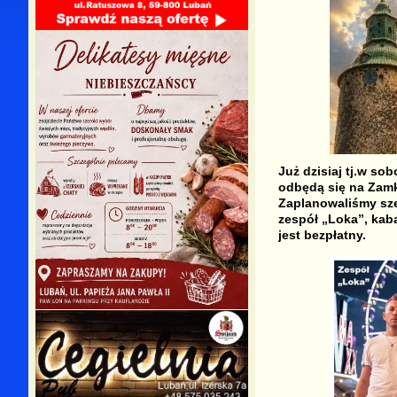
Już dzisiaj tj.w s
odbędą się na Zamk
Zaplanowaliśmy sze
zespół „Loka”, kab
jest bezpłatny.