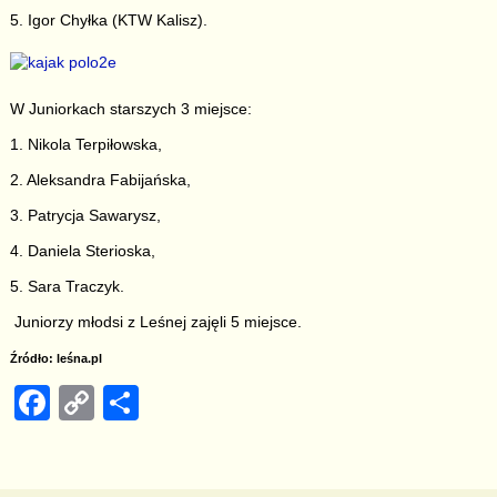
5. Igor Chyłka (KTW Kalisz).
W Juniorkach starszych 3 miejsce:
1. Nikola Terpiłowska,
2. Aleksandra Fabijańska,
3. Patrycja Sawarysz,
4. Daniela Sterioska,
5. Sara Traczyk.
Juniorzy młodsi z Leśnej zajęli 5 miejsce.
Źródło: leśna.pl
F
C
S
a
o
h
c
p
ar