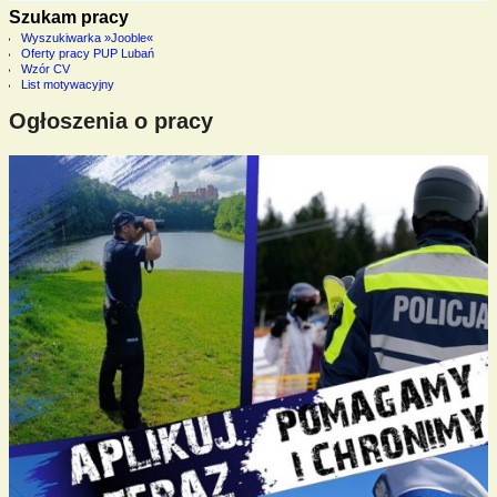
Szukam pracy
Wyszukiwarka »Jooble«
Oferty pracy PUP Lubań
Wzór CV
List motywacyjny
Ogłoszenia o pracy