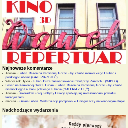
Najnowsze komentarze
Anonim
-
Lubań. Basen na Kamiennej Górze – był chlubą niemieckiego Lauban i
polskiego Lubania (GALERIA ZDJĘĆ)
Władeczek Dykta
-
Lubań. Duże zaawansowanie robót przy Plantach II (WIDEO)
Basen na Kamiennej Górze. Lubań
-
Lubań. Basen na Kamiennej Górze – był chlubą
niemieckiego Lauban i polskiego Lubania (GALERIA ZDJĘĆ)
Anonim
-
Świeradów Zdrój. Politycy Lewicy spotkają się mieszkańcami powiatu i
kuracjuszami
mariusz
-
Gmina Lubań. Modernizacja pompowni w Uniegoszczy na końcowym etapie
Nadchodzące wydarzenia