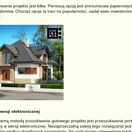
anie projektu jest kilka. Pierwszą opcją jest prenumerata papierowych
domów. Chociaż opcja ta traci na popularności, nadal wielu inwestorów
.
ersji elektronicznej
larną metodą poszukiwania gotowego projektu jest przeszukiwanie port
y w wersji elektronicznej. Niezaprzeczalną zaletą tego rozwiązania jes
ów według określonych parametrów. Na ogół serwisy internetowe takie 