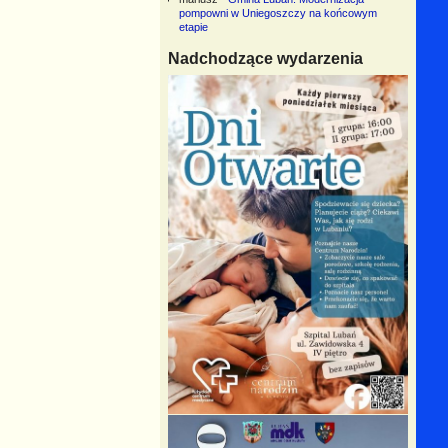
pompowni w Uniegoszczy na końcowym
etapie
Nadchodzące wydarzenia