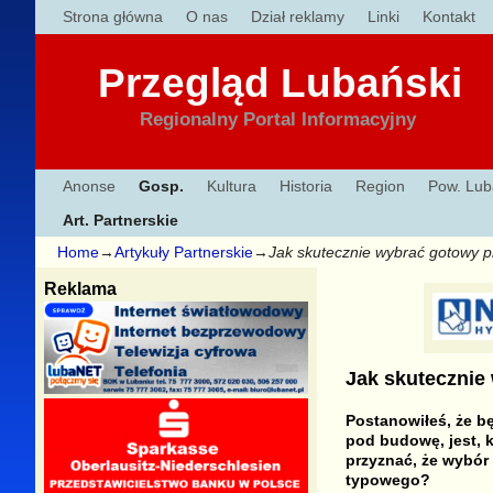
Strona główna
O nas
Dział reklamy
Linki
Kontakt
Przegląd Lubański
Regionalny Portal Informacyjny
Anonse
Gosp.
Kultura
Historia
Region
Pow. Lub
Art. Partnerskie
Home
→
Artykuły Partnerskie
→
Jak skutecznie wybrać gotowy 
Reklama
Jak skutecznie
Postanowiłeś, że bę
pod budowę, jest, 
przyznać, że wybór 
typowego?