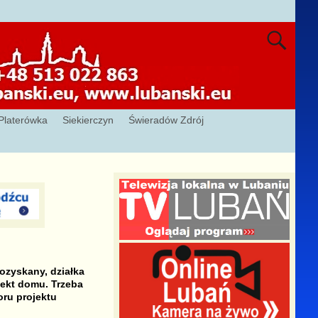
Platerówka
Siekierczyn
Świeradów Zdrój
ozyskany, działka
jekt domu. Trzeba
oru projektu