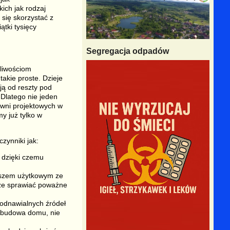
ich jak rodzaj
 się skorzystać z
tki tysięcy
Segregacja odpadów
liwościom
akie proste. Dzieje
ają od reszty pod
Dlatego nie jeden
owni projektowych w
y już tylko w
zynniki jak:
, dzięki czemu
daszem użytkowym ze
oże sprawiać poważne
 odnawialnych źródeł
k budowa domu, nie