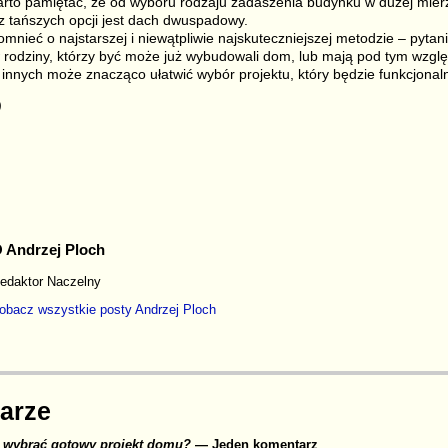
arto pamiętać, że od wyboru rodzaju zadaszenia budynku w dużej mier
 z tańszych opcji jest dach dwuspadowy.
nieć o najstarszej i niewątpliwie najskuteczniejszej metodzie – pytani
 rodziny, którzy być może już wybudowali dom, lub mają pod tym wzgl
 innych może znacząco ułatwić wybór projektu, który będzie funkcjonaln
)
S
r
 Andrzej Ploch
edaktor Naczelny
obacz wszystkie posty
Andrzej Ploch
arze
e wybrać gotowy projekt domu?
— Jeden komentarz