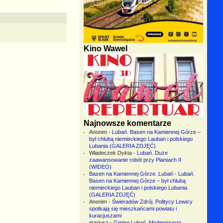
Kino Wawel
Najnowsze komentarze
Anonim
-
Lubań. Basen na Kamiennej Górze –
był chlubą niemieckiego Lauban i polskiego
Lubania (GALERIA ZDJĘĆ)
Władeczek Dykta
-
Lubań. Duże
zaawansowanie robót przy Plantach II
(WIDEO)
Basen na Kamiennej Górze. Lubań
-
Lubań.
Basen na Kamiennej Górze – był chlubą
niemieckiego Lauban i polskiego Lubania
(GALERIA ZDJĘĆ)
Anonim
-
Świeradów Zdrój. Politycy Lewicy
spotkają się mieszkańcami powiatu i
kuracjuszami
mariusz
-
Gmina Lubań. Modernizacja