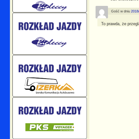
Gość
w dniu
2018/
To prawda, że przegl