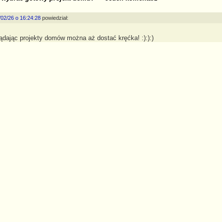
02/26 o 16:24:28
powiedział:
ądając projekty domów można aż dostać kręćka! :):):)