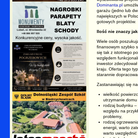
Dominanta.pl
umożliw
garażu (jedno lub dw
największych w Polsc
gotowych projektów.
Ilość nie znaczy ja
Wiele osób poszukuj
finansowym szybko się
się tak z istotnego p
względem funkcjonaln
inwestor zdecydował 
kraju. Oferta tego ty
starannie dopracowa
Zastanawiając się na
wielkość powierzc
utrzymanie domu 
rodzaj budynku –
względu na przyk
problemy,
rodzaj ogrzewania
energii, warto za
warto uwzględnić 