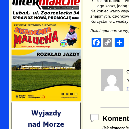
kształt dachu – w
jego koszt, jedną
Na koniec warto wspom
znajomych, członków
Korzystanie z wiedzy
(tekst sponsorowany
F
C
a
o
h
c
p
a
e
y
e
O
b
Li
R
o
n
Z
o
k
k
Koment
Jak skuteczni