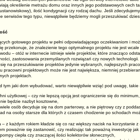
iają określenie metrażu domu oraz innych jego podstawowych cech tak
ustanowiskowy), ilość kondygnacji czy rodzaj dachu. Jeśli zdecydujemy
e serwisów tego typu, niewątpliwie będziemy mogli przeszukiwać dziesią
kość
ących gotowego projektu w pełni odpowiadającego oczekiwaniom i moż
 przekonuje, że znalezienie tego optymalnego projektu nie jest wcale t
owodu – otóż w internecie istnieje wiele projektów, które znacząco odst
ości, zastosowania przemyślanych rozwiązań czy nowych technologii. 
się na przeszukiwanie projektów jedynie wybranych, najlepszych prac
pu pracowni projektowych może nie jest największa, niemniej przebieram
nych projektach.
d tym jaki dom wybudować, warto niewątpliwie wziąć pod uwagę, takie c
hni użytkowej – czy nie lepszą opcją jest ograniczenie się do minimum
nie będzie nazbyt kosztowne,
 wiele osób decyduje się na dom parterowy, a nie piętrowy czy z pod
ład na osoby starsze dla których z czasem chodzenie po schodach m
 – z każdym rokiem kładzie się co raz większy nacisk na korzystanie z
tem poważnie się zastanowić, czy realizując tak poważną inwestycję ja
pompy ciepła czy znaczącej ilości kolektorów słonecznych,