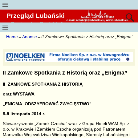
Przegląd Lubański
Regionalny Portal Informacyjny
Home
→
Anonse
→
II Zamkowe Spotkania z Historią oraz „Enigma”
II Zamkowe Spotkania z Historią oraz „Enigma”
II ZAMKOWE SPOTKANIA Z HISTORIĄ
oraz WYSTAWA
„ENIGMA. ODSZYFROWAĆ ZWYCIĘSTWO”
8-9 listopada 2014 r.
Stowarzyszenie „Zamek Czocha” wraz z Grupą Hoteli WAM Sp. z
o.o. w Krakowie i Zamkiem Czocha organizują pod Patronatem
Marszałka Województwa Wielkopolskiego, Starosty Lubańskiego i