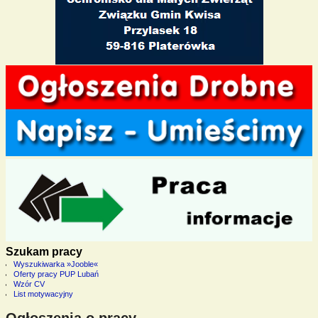
Szukam pracy
Wyszukiwarka »Jooble«
Oferty pracy PUP Lubań
Wzór CV
List motywacyjny
Ogłoszenia o pracy