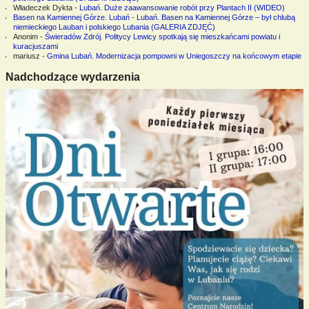
Władeczek Dykta
-
Lubań. Duże zaawansowanie robót przy Plantach II (WIDEO)
Basen na Kamiennej Górze. Lubań
-
Lubań. Basen na Kamiennej Górze – był chlubą
niemieckiego Lauban i polskiego Lubania (GALERIA ZDJĘĆ)
Anonim
-
Świeradów Zdrój. Politycy Lewicy spotkają się mieszkańcami powiatu i
kuracjuszami
mariusz
-
Gmina Lubań. Modernizacja pompowni w Uniegoszczy na końcowym etapie
Nadchodzące wydarzenia