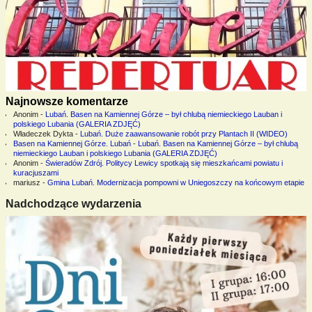
Najnowsze komentarze
Anonim
-
Lubań. Basen na Kamiennej Górze – był chlubą niemieckiego Lauban i
polskiego Lubania (GALERIA ZDJĘĆ)
Władeczek Dykta
-
Lubań. Duże zaawansowanie robót przy Plantach II (WIDEO)
Basen na Kamiennej Górze. Lubań
-
Lubań. Basen na Kamiennej Górze – był chlubą
niemieckiego Lauban i polskiego Lubania (GALERIA ZDJĘĆ)
Anonim
-
Świeradów Zdrój. Politycy Lewicy spotkają się mieszkańcami powiatu i
kuracjuszami
mariusz
-
Gmina Lubań. Modernizacja pompowni w Uniegoszczy na końcowym etapie
Nadchodzące wydarzenia