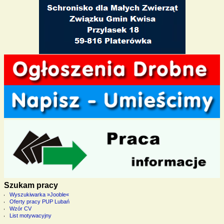
Szukam pracy
Wyszukiwarka »Jooble«
Oferty pracy PUP Lubań
Wzór CV
List motywacyjny