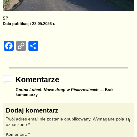
SP
Data publikacji 22.05.2026 r.
F
C
S
a
o
h
c
p
ar
e
y
e
Komentarze
b
Li
Gmina Lubań. Nowe drogi w Pisarzowicach
— Brak
o
n
komentarzy
o
k
Dodaj komentarz
k
Twój adres email nie zostanie opublikowany.
Wymagane pola są
oznaczone
*
Komentarz
*