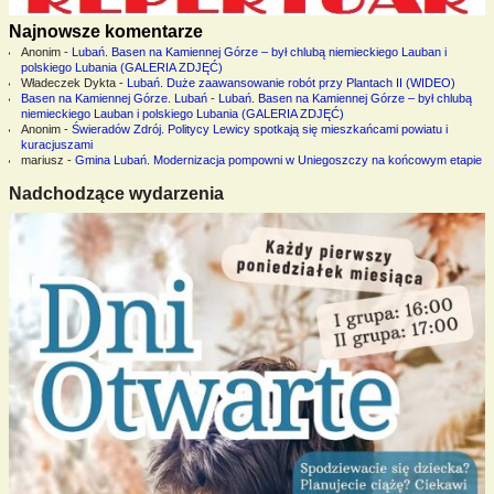
Najnowsze komentarze
Anonim
-
Lubań. Basen na Kamiennej Górze – był chlubą niemieckiego Lauban i
polskiego Lubania (GALERIA ZDJĘĆ)
Władeczek Dykta
-
Lubań. Duże zaawansowanie robót przy Plantach II (WIDEO)
Basen na Kamiennej Górze. Lubań
-
Lubań. Basen na Kamiennej Górze – był chlubą
niemieckiego Lauban i polskiego Lubania (GALERIA ZDJĘĆ)
Anonim
-
Świeradów Zdrój. Politycy Lewicy spotkają się mieszkańcami powiatu i
kuracjuszami
mariusz
-
Gmina Lubań. Modernizacja pompowni w Uniegoszczy na końcowym etapie
Nadchodzące wydarzenia