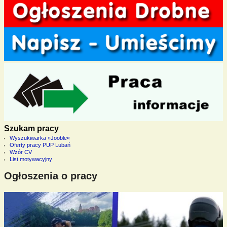
Szukam pracy
Wyszukiwarka »Jooble«
Oferty pracy PUP Lubań
Wzór CV
List motywacyjny
Ogłoszenia o pracy