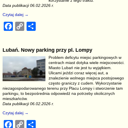
k
korzystanie z tego traktu.
Data publikacji 06.02.2026 r.
Czytaj dalej →
F
C
S
a
o
h
c
p
ar
Lubań. Nowy parking przy pl. Lompy
e
y
e
Problem deficytu miejsc parkingowych w
b
Li
centrach miast dotyka wiele miejscowości.
Miasto Lubań nie jest tu wyjątkiem.
o
n
Ulicami jeździ coraz więcej aut, a
znalezienie wolnego miejsca postojowego
o
k
często graniczy z cudem. Wykorzystanie
k
niezagospodarowanego terenu przy Placu Lompy i stworzenie tam
parkingu, to bezpośrednia odpowiedź na potrzeby okolicznych
mieszkańców.
Data publikacji 06.02.2026 r.
Czytaj dalej →
F
C
S