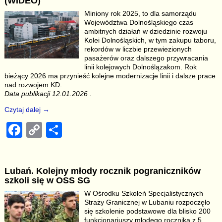
(WIDEO)
b
Li
Miniony rok 2025, to dla samorządu
Województwa Dolnośląskiego czas
o
n
ambitnych działań w dziedzinie rozwoju
o
k
Kolei Dolnośląskich, w tym zakupu taboru,
rekordów w liczbie przewiezionych
k
pasażerów oraz dalszego przywracania
linii kolejowych Dolnoślązakom. Rok
bieżący 2026 ma przynieść kolejne modernizacje linii i dalsze prace
nad rozwojem KD.
Data publikacji 12.01.2026 .
Czytaj dalej →
F
C
S
a
o
h
c
p
ar
Lubań. Kolejny młody rocznik pograniczników
e
y
e
szkoli się w OSS SG
b
Li
W Ośrodku Szkoleń Specjalistycznych
Straży Granicznej w Lubaniu rozpoczęło
o
n
się szkolenie podstawowe dla blisko 200
funkcjonariuszy młodego rocznika z 5