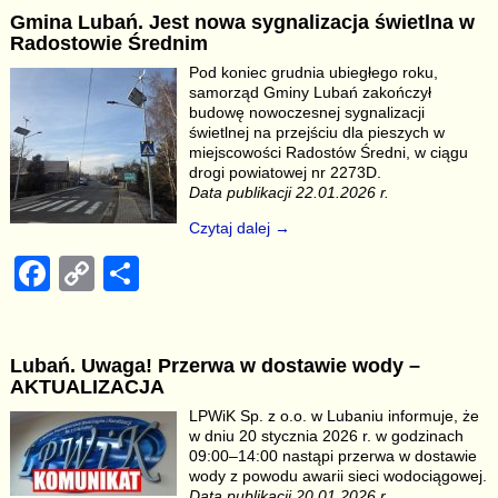
c
p
ar
Gmina Lubań. Jest nowa sygnalizacja świetlna w
e
y
e
Radostowie Średnim
b
Li
Pod koniec grudnia ubiegłego roku,
samorząd Gminy Lubań zakończył
o
n
budowę nowoczesnej sygnalizacji
o
k
świetlnej na przejściu dla pieszych w
miejscowości Radostów Średni, w ciągu
k
drogi powiatowej nr 2273D.
Data publikacji 22.01.2026 r.
Czytaj dalej →
F
C
S
a
o
h
c
p
ar
Lubań. Uwaga! Przerwa w dostawie wody –
e
y
e
AKTUALIZACJA
b
Li
LPWiK Sp. z o.o. w Lubaniu informuje, że
w dniu 20 stycznia 2026 r. w godzinach
o
n
09:00–14:00 nastąpi przerwa w dostawie
o
k
wody z powodu awarii sieci wodociągowej.
Data publikacji 20.01.2026 r.