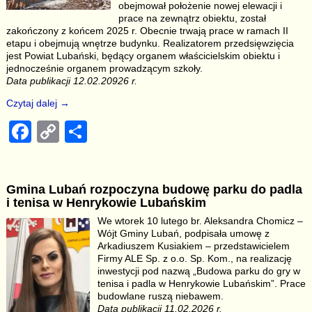
k
obejmował położenie nowej elewacji i
prace na zewnątrz obiektu, został
zakończony z końcem 2025 r. Obecnie trwają prace w ramach II
etapu i obejmują wnętrze budynku. Realizatorem przedsięwzięcia
jest Powiat Lubański, będący organem właścicielskim obiektu i
jednocześnie organem prowadzącym szkoły.
Data publikacji 12.02.20926 r.
Czytaj dalej →
F
C
S
a
o
h
c
p
ar
Gmina Lubań rozpoczyna budowę parku do padla
e
y
e
i tenisa w Henrykowie Lubańskim
b
Li
We wtorek 10 lutego br. Aleksandra Chomicz –
Wójt Gminy Lubań, podpisała umowę z
o
n
Arkadiuszem Kusiakiem – przedstawicielem
o
k
Firmy ALE Sp. z o.o. Sp. Kom., na realizację
inwestycji pod nazwą „Budowa parku do gry w
k
tenisa i padla w Henrykowie Lubańskim”. Prace
budowlane ruszą niebawem.
Data publikacji 11.02.2026 r.