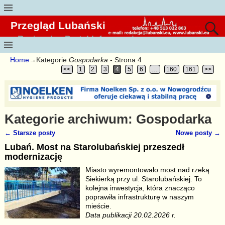
Przegląd Lubański
Regionalny Portal Informacyjny
Home
→Kategorie
Gospodarka
- Strona 4
<<
1
2
3
4
5
6
…
160
161
>>
Kategorie archiwum:
Gospodarka
←
Starsze posty
Nowe posty
→
Nawigacja
Lubań. Most na Starolubańskiej przeszedł
modernizację
Miasto wyremontowało most nad rzeką
Siekierką przy ul. Starolubańskiej. To
kolejna inwestycja, która znacząco
poprawiła infrastrukturę w naszym
mieście.
Data publikacji 20.02.2026 r.