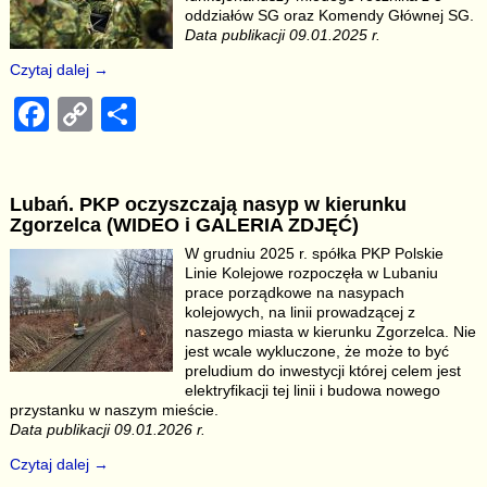
o
k
oddziałów SG oraz Komendy Głównej SG.
k
Data publikacji 09.01.2025 r.
Czytaj dalej →
F
C
S
a
o
h
c
p
ar
Lubań. PKP oczyszczają nasyp w kierunku
e
y
e
Zgorzelca (WIDEO i GALERIA ZDJĘĆ)
b
Li
W grudniu 2025 r. spółka PKP Polskie
Linie Kolejowe rozpoczęła w Lubaniu
o
n
prace porządkowe na nasypach
o
k
kolejowych, na linii prowadzącej z
naszego miasta w kierunku Zgorzelca. Nie
k
jest wcale wykluczone, że może to być
preludium do inwestycji której celem jest
elektryfikacji tej linii i budowa nowego
przystanku w naszym mieście.
Data publikacji 09.01.2026 r.
Czytaj dalej →