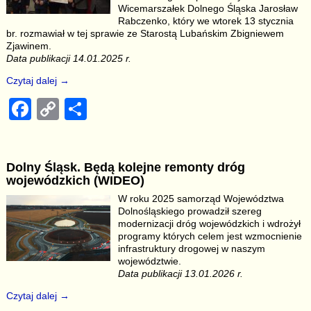
o
k
Wicemarszałek Dolnego Śląska Jarosław
k
Rabczenko, który we wtorek 13 stycznia
br. rozmawiał w tej sprawie ze Starostą Lubańskim Zbigniewem
Zjawinem.
Data publikacji 14.01.2025 r.
Czytaj dalej →
F
C
S
a
o
h
c
p
ar
Dolny Śląsk. Będą kolejne remonty dróg
e
y
e
wojewódzkich (WIDEO)
b
Li
W roku 2025 samorząd Województwa
Dolnośląskiego prowadził szereg
o
n
modernizacji dróg wojewódzkich i wdrożył
o
k
programy których celem jest wzmocnienie
infrastruktury drogowej w naszym
k
województwie.
Data publikacji 13.01.2026 r.
Czytaj dalej →