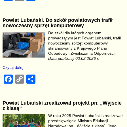
a
o
h
c
p
ar
Powiat Lubański. Do szkół powiatowych trafił
e
y
e
nowoczesny sprzęt komputerowy
b
Li
Do szkół dla których organem
prowadzącym jest Powiat Lubański, trafił
o
n
nowoczesny sprzęt komputerowy
o
k
sfinansowany z Krajowego Planu
Odbudowy i Zwiększania Odporności.
k
Data publikacji 03.02.2026 r.
Czytaj dalej →
F
C
S
a
o
h
c
p
ar
Powiat Lubański zrealizował projekt pn. „Wyjście
e
y
e
z klasą”
b
Li
W roku 2025 Powiat Lubański zrealizował
przedsięwzięcie Ministra Edukacji
o
n
Narodowej pn. „Wyjście z klasą”. Jego