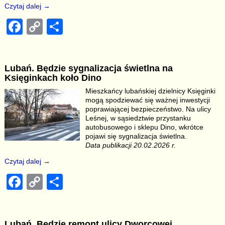
Czytaj dalej →
F
C
S
a
o
h
c
p
ar
Lubań. Będzie sygnalizacja świetlna na
e
y
e
Księginkach koło Dino
b
Li
Mieszkańcy lubańskiej dzielnicy Księginki
mogą spodziewać się ważnej inwestycji
o
n
poprawiającej bezpieczeństwo. Na ulicy
o
k
Leśnej, w sąsiedztwie przystanku
autobusowego i sklepu Dino, wkrótce
k
pojawi się sygnalizacja świetlna.
Data publikacji 20.02.2026 r.
Czytaj dalej →
F
C
S
a
o
h
c
p
ar
Lubań. Będzie remont ulicy Dworcowej