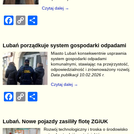
Czytaj dalej →
F
C
S
a
o
h
c
p
ar
Lubań porządkuje system gospodarki odpadami
e
y
e
Miasto Lubań konsekwentnie usprawnia
b
Li
system gospodarki odpadami
komunalnymi, stawiając na przejrzystość,
o
n
odpowiedzialność i zrównoważony rozwój.
Data publikacji 10.02.2026 r.
o
k
Czytaj dalej →
k
F
C
S
a
o
h
c
p
ar
Lubań. Nowe pojazdy zasiliły flotę ZGiUK
e
y
e
Rozwój technologiczny i troska o środowisko