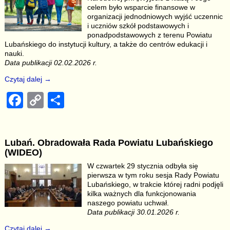
o
k
celem było wsparcie finansowe w
organizacji jednodniowych wyjść uczennic
k
i uczniów szkół podstawowych i
ponadpodstawowych z terenu Powiatu
Lubańskiego do instytucji kultury, a także do centrów edukacji i
nauki.
Data publikacji 02.02.2026 r.
Czytaj dalej →
F
C
S
a
o
h
c
p
ar
Lubań. Obradowała Rada Powiatu Lubańskiego
e
y
e
(WIDEO)
b
Li
W czwartek 29 stycznia odbyła się
pierwsza w tym roku sesja Rady Powiatu
o
n
Lubańskiego, w trakcie której radni podjęli
o
k
kilka ważnych dla funkcjonowania
naszego powiatu uchwał.
k
Data publikacji 30.01.2026 r.
Czytaj dalej →