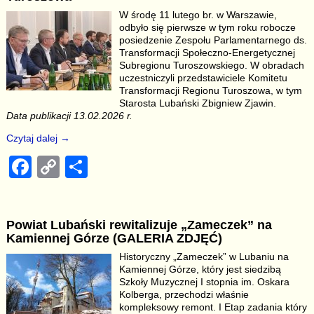
b
Li
W środę 11 lutego br. w Warszawie,
o
n
odbyło się pierwsze w tym roku robocze
o
k
posiedzenie Zespołu Parlamentarnego ds.
Transformacji Społeczno-Energetycznej
k
Subregionu Turoszowskiego. W obradach
uczestniczyli przedstawiciele Komitetu
Transformacji Regionu Turoszowa, w tym
Starosta Lubański Zbigniew Zjawin.
Data publikacji 13.02.2026 r.
Czytaj dalej →
F
C
S
a
o
h
c
p
ar
Powiat Lubański rewitalizuje „Zameczek” na
e
y
e
Kamiennej Górze (GALERIA ZDJĘĆ)
b
Li
Historyczny „Zameczek” w Lubaniu na
Kamiennej Górze, który jest siedzibą
o
n
Szkoły Muzycznej I stopnia im. Oskara
o
k
Kolberga, przechodzi właśnie
kompleksowy remont. I Etap zadania który