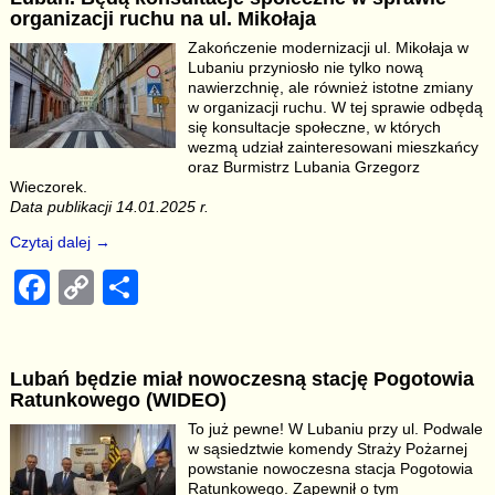
e
y
e
organizacji ruchu na ul. Mikołaja
b
Li
Zakończenie modernizacji ul. Mikołaja w
Lubaniu przyniosło nie tylko nową
o
n
nawierzchnię, ale również istotne zmiany
o
k
w organizacji ruchu. W tej sprawie odbędą
się konsultacje społeczne, w których
k
wezmą udział zainteresowani mieszkańcy
oraz Burmistrz Lubania Grzegorz
Wieczorek.
Data publikacji 14.01.2025 r.
Czytaj dalej →
F
C
S
a
o
h
c
p
ar
Lubań będzie miał nowoczesną stację Pogotowia
e
y
e
Ratunkowego (WIDEO)
b
Li
To już pewne! W Lubaniu przy ul. Podwale
w sąsiedztwie komendy Straży Pożarnej
o
n
powstanie nowoczesna stacja Pogotowia
Ratunkowego. Zapewnił o tym