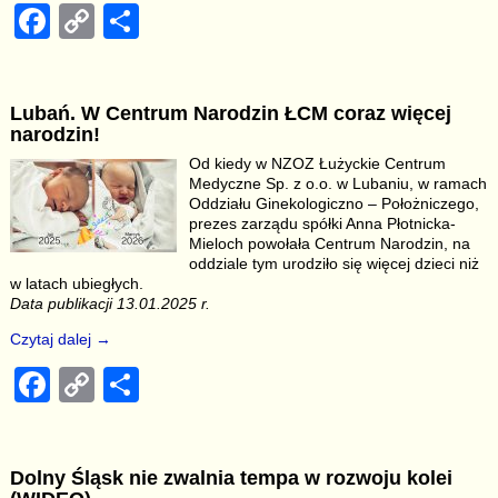
F
C
S
a
o
h
c
p
ar
Lubań. W Centrum Narodzin ŁCM coraz więcej
e
y
e
narodzin!
b
Li
Od kiedy w NZOZ Łużyckie Centrum
Medyczne Sp. z o.o. w Lubaniu, w ramach
o
n
Oddziału Ginekologiczno – Położniczego,
o
k
prezes zarządu spółki Anna Płotnicka-
Mieloch powołała Centrum Narodzin, na
k
oddziale tym urodziło się więcej dzieci niż
w latach ubiegłych.
Data publikacji 13.01.2025 r.
Czytaj dalej →
F
C
S
a
o
h
c
p
ar
Dolny Śląsk nie zwalnia tempa w rozwoju kolei
e
y
e