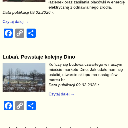
łazienek oraz zasilania placówki w energię
k
elektryczną z odnawialnego źródła.
Data publikacji 09.02.2026 r.
Czytaj dalej →
F
C
S
a
o
h
c
p
ar
Lubań. Powstaje kolejny Dino
e
y
e
Kończy się budowa czwartego w naszym
b
Li
mieście marketu Dino. Jak udało nam się
ustalić, otwarcie sklepu ma nastąpić w
o
n
marcu br.
Data publikacji 09.02.2026 r.
o
k
Czytaj dalej →
k
F
C
S
a
o
h
c
p
ar