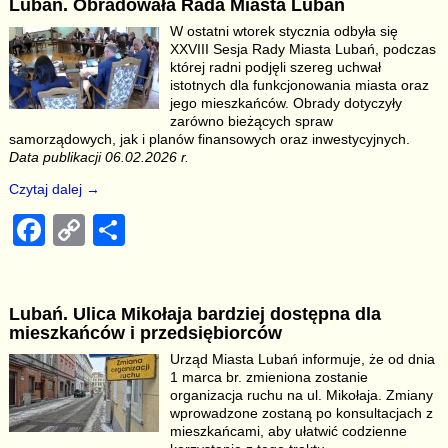
Lubań. Obradowała Rada Miasta Lubań
e
y
e
W ostatni wtorek stycznia odbyła się
b
Li
XXVIII Sesja Rady Miasta Lubań, podczas
której radni podjęli szereg uchwał
o
n
istotnych dla funkcjonowania miasta oraz
jego mieszkańców. Obrady dotyczyły
o
k
zarówno bieżących spraw
k
samorządowych, jak i planów finansowych oraz inwestycyjnych.
Data publikacji 06.02.2026 r.
Czytaj dalej →
F
C
S
a
o
h
c
p
ar
Lubań. Ulica Mikołaja bardziej dostępna dla
e
y
e
mieszkańców i przedsiębiorców
b
Li
Urząd Miasta Lubań informuje, że od dnia
1 marca br. zmieniona zostanie
o
n
organizacja ruchu na ul. Mikołaja. Zmiany
o
k
wprowadzone zostaną po konsultacjach z
mieszkańcami, aby ułatwić codzienne