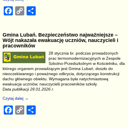
F
C
S
a
o
h
c
p
ar
Gmina Lubań. Bezpieczeństwo najważniejsze –
e
y
e
Wójt nakazała ewakuację uczniów, nauczycieli i
b
Li
pracowników
28 stycznia br. podczas prowadzonych
o
n
prac termomodernizacyjnych w Zespole
o
k
Szkolno-Przedszkolnym w Kościelniku, dla
którego organem prowadzącym jest Gmina Lubań, doszło do
k
nieoczekiwanego i poważnego odkrycia, dotyczącego konstrukcji
dachu głównego obiektu. Wymagana była natychmiastową
ewakuacja uczniów, nauczycielii pracowników szkoły.
Data publikacji 29.01.2026 r.
Czytaj dalej →
F
C
S
a
o
h