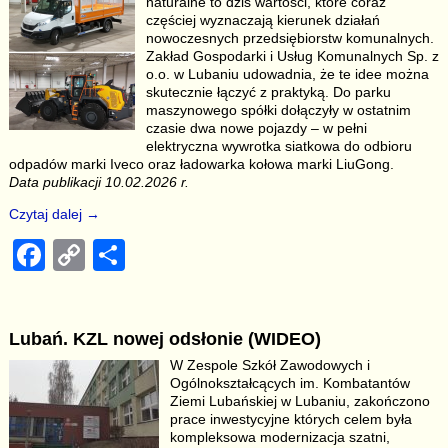
b
Li
naturalne to dziś wartości, które coraz
częściej wyznaczają kierunek działań
o
n
nowoczesnych przedsiębiorstw komunalnych.
Zakład Gospodarki i Usług Komunalnych Sp. z
o
k
o.o. w Lubaniu udowadnia, że te idee można
k
skutecznie łączyć z praktyką. Do parku
maszynowego spółki dołączyły w ostatnim
czasie dwa nowe pojazdy – w pełni
elektryczna wywrotka siatkowa do odbioru
odpadów marki Iveco oraz ładowarka kołowa marki LiuGong.
Data publikacji 10.02.2026 r.
Czytaj dalej →
F
C
S
a
o
h
c
p
ar
Lubań. KZL nowej odsłonie (WIDEO)
e
y
e
W Zespole Szkół Zawodowych i
b
Li
Ogólnokształcących im. Kombatantów
Ziemi Lubańskiej w Lubaniu, zakończono
o
n
prace inwestycyjne których celem była
kompleksowa modernizacja szatni,
o
k