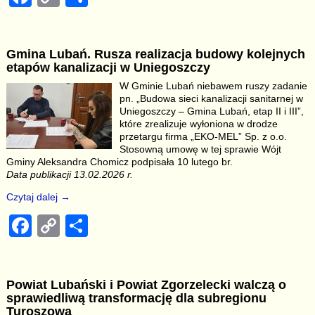
a
o
h
c
p
ar
Gmina Lubań. Rusza realizacja budowy kolejnych
e
y
e
etapów kanalizacji w Uniegoszczy
b
Li
W Gminie Lubań niebawem ruszy zadanie
pn. „Budowa sieci kanalizacji sanitarnej w
o
n
Uniegoszczy – Gmina Lubań, etap II i III”,
o
k
które zrealizuje wyłoniona w drodze
przetargu firma „EKO-MEL” Sp. z o.o.
k
Stosowną umowę w tej sprawie Wójt
Gminy Aleksandra Chomicz podpisała 10 lutego br.
Data publikacji 13.02.2026 r.
Czytaj dalej →
F
C
S
a
o
h
c
p
ar
Powiat Lubański i Powiat Zgorzelecki walczą o
e
y
e
sprawiedliwą transformację dla subregionu
Turoszowa