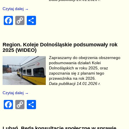
k
Czytaj dalej →
F
C
S
a
o
h
c
p
ar
Region. Koleje Dolnośląskie podsumowały rok
e
y
e
2025 (WIDEO)
b
Li
Zapraszamy do obejrzenia obszernego
podsumowania działań Kolei
o
n
Dolnośląskich w roku 2025, oraz
o
k
zapoznania się z planami tego
przewoźnika na rok 2026.
k
Data publikacji 14.01.2026 r.
Czytaj dalej →
F
C
S
a
o
h
c
p
ar
Lubań. Będą konsultacje społeczne w sprawie