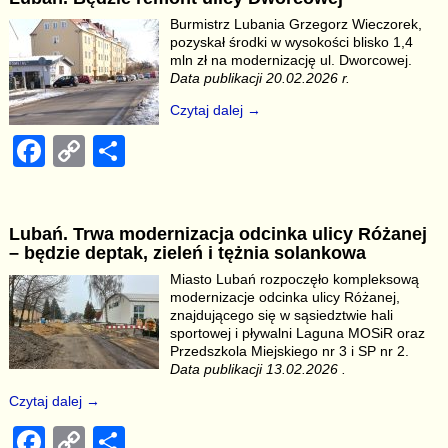
e
y
e
Burmistrz Lubania Grzegorz Wieczorek,
b
Li
pozyskał środki w wysokości blisko 1,4
mln zł na modernizację ul. Dworcowej.
o
n
Data publikacji 20.02.2026 r.
o
k
Czytaj dalej →
k
F
C
S
a
o
h
c
p
ar
Lubań. Trwa modernizacja odcinka ulicy Różanej
e
y
e
– będzie deptak, zieleń i tężnia solankowa
b
Li
Miasto Lubań rozpoczęło kompleksową
modernizacje odcinka ulicy Różanej,
o
n
znajdującego się w sąsiedztwie hali
o
k
sportowej i pływalni Laguna MOSiR oraz
Przedszkola Miejskiego nr 3 i SP nr 2.
k
Data publikacji 13.02.2026 .
Czytaj dalej →
F
C
S