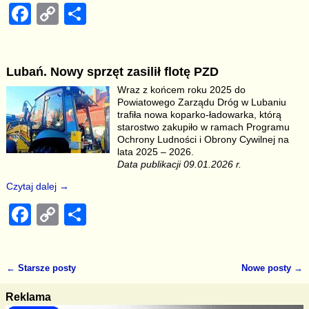
F
C
S
a
o
h
c
p
ar
Lubań. Nowy sprzęt zasilił flotę PZD
e
y
e
Wraz z końcem roku 2025 do
b
Li
Powiatowego Zarządu Dróg w Lubaniu
trafiła nowa koparko-ładowarka, którą
o
n
starostwo zakupiło w ramach Programu
Ochrony Ludności i Obrony Cywilnej na
o
k
lata 2025 – 2026.
k
Data publikacji 09.01.2026 r.
Czytaj dalej →
F
C
S
a
o
h
c
p
ar
←
Starsze posty
Nowe posty
→
e
y
e
Nawigacja
b
Li
Reklama