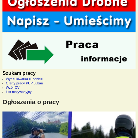
Szukam pracy
Wyszukiwarka »Jooble«
Oferty pracy PUP Lubań
Wzór CV
List motywacyjny
Ogłoszenia o pracy