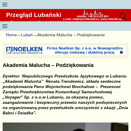
Przegląd Lubański
Regionalny Portal Informacyjny
Home
→
Lubań
→
Akademia Malucha – Podziękowania
Akademia Malucha – Podziękowania
Dyrektor Niepublicznego Przedszkola Językowego w Lubaniu
„Akademii Malucha” Renata Trendewicz, składa serdeczne
podziękowania Panu Wojciechowi Bruchalowi –
Prezesowi
Zarządu Przedsiębiorstwa Komunikacji Samochodowej
„Voyager” Sp. z o.o.w Lubaniu, za okazaną pomoc,
zaangażowanie i bezpieczny przewóz
naszych podopiecznych
na organizowaną przez przedszkole uroczystość z okazji ,,Dnia
Babci i Dziadka”.