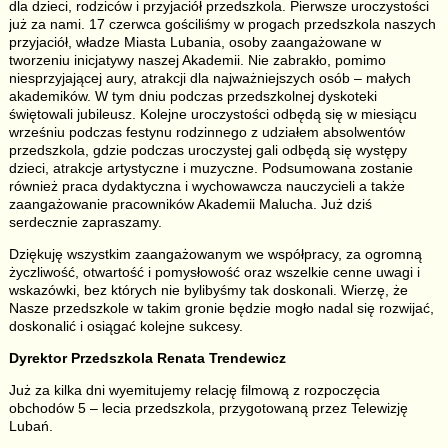
dla dzieci, rodziców i przyjaciół przedszkola. Pierwsze uroczystości
już za nami. 17 czerwca gościliśmy w progach przedszkola naszych
przyjaciół, władze Miasta Lubania, osoby zaangażowane w
tworzeniu inicjatywy naszej Akademii. Nie zabrakło, pomimo
niesprzyjającej aury, atrakcji dla najważniejszych osób – małych
akademików. W tym dniu podczas przedszkolnej dyskoteki
świętowali jubileusz. Kolejne uroczystości odbędą się w miesiącu
wrześniu podczas festynu rodzinnego z udziałem absolwentów
przedszkola, gdzie podczas uroczystej gali odbędą się występy
dzieci, atrakcje artystyczne i muzyczne. Podsumowana zostanie
również praca dydaktyczna i wychowawcza nauczycieli a także
zaangażowanie pracowników Akademii Malucha. Już dziś
serdecznie zapraszamy.
Dziękuję wszystkim zaangażowanym we współpracy, za ogromną
życzliwość, otwartość i pomysłowość oraz wszelkie cenne uwagi i
wskazówki, bez których nie bylibyśmy tak doskonali. Wierzę, że
Nasze przedszkole w takim gronie będzie mogło nadal się rozwijać,
doskonalić i osiągać kolejne sukcesy.
Dyrektor Przedszkola Renata Trendewicz
Już za kilka dni wyemitujemy relację filmową z rozpoczęcia
obchodów 5 – lecia przedszkola, przygotowaną przez Telewizję
Lubań.