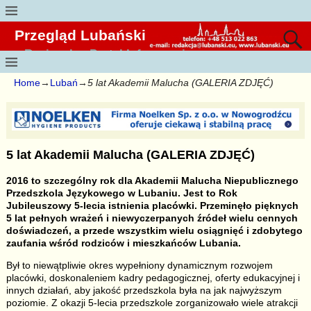
Przegląd Lubański
Regionalny Portal Informacyjny
Home
→
Lubań
→
5 lat Akademii Malucha (GALERIA ZDJĘĆ)
5 lat Akademii Malucha (GALERIA ZDJĘĆ)
2016 to szczególny rok dla Akademii Malucha Niepublicznego
Przedszkola Językowego w Lubaniu. Jest to Rok
Jubileuszowy 5-lecia istnienia placówki. Przeminęło pięknych
5 lat pełnych wrażeń i niewyczerpanych źródeł wielu cennych
doświadczeń, a przede wszystkim wielu osiągnięć i zdobytego
zaufania wśród rodziców i mieszkańców Lubania.
Był to niewątpliwie okres wypełniony dynamicznym rozwojem
placówki, doskonaleniem kadry pedagogicznej, oferty edukacyjnej i
innych działań, aby jakość przedszkola była na jak najwyższym
poziomie. Z okazji 5-lecia przedszkole zorganizowało wiele atrakcji