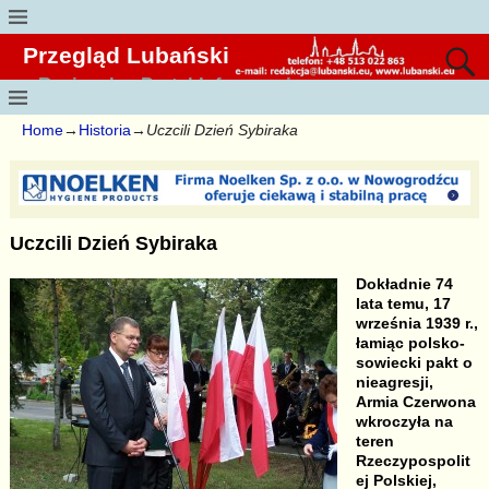
Przegląd Lubański
Regionalny Portal Informacyjny
Home
→
Historia
→
Uczcili Dzień Sybiraka
Uczcili Dzień Sybiraka
Dokładnie 74
lata temu, 17
września 1939 r.,
łamiąc polsko-
sowiecki pakt o
nieagresji,
Armia Czerwona
wkroczyła na
teren
Rzeczypospolit
ej Polskiej,