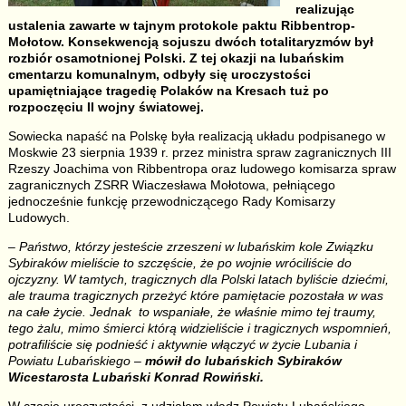
realizując
ustalenia zawarte w tajnym protokole paktu Ribbentrop-
Mołotow. Konsekwencją sojuszu dwóch totalitaryzmów był
rozbiór osamotnionej Polski. Z tej okazji na lubańskim
cmentarzu komunalnym, odbyły się uroczystości
upamiętniające tragedię Polaków na Kresach tuż po
rozpoczęciu II wojny światowej.
Sowiecka napaść na Polskę była realizacją układu podpisanego w
Moskwie 23 sierpnia 1939 r. przez ministra spraw zagranicznych III
Rzeszy Joachima von Ribbentropa oraz ludowego komisarza spraw
zagranicznych ZSRR Wiaczesława Mołotowa, pełniącego
jednocześnie funkcję przewodniczącego Rady Komisarzy
Ludowych.
– Państwo, którzy jesteście zrzeszeni w lubańskim kole Związku
Sybiraków mieliście to szczęście, że po wojnie wróciliście do
ojczyzny. W tamtych, tragicznych dla Polski latach byliście dziećmi,
ale trauma tragicznych przeżyć które pamiętacie pozostała w was
na całe życie. Jednak to wspaniałe, że właśnie mimo tej traumy,
tego żalu, mimo śmierci którą widzieliście i tragicznych wspomnień,
potrafiliście się podnieść i aktywnie włączyć w życie Lubania i
Powiatu Lubańskiego –
mówił do lubańskich Sybiraków
Wicestarosta Lubański Konrad Rowiński.