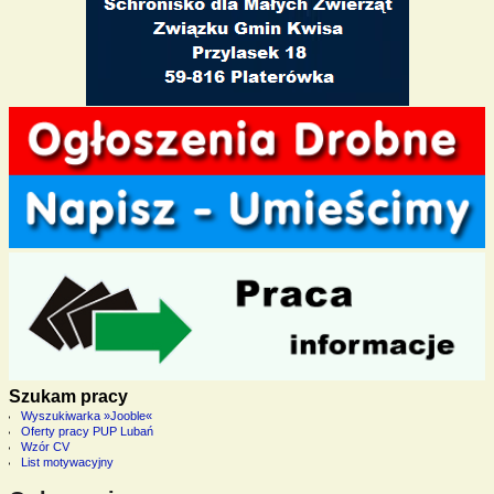
Szukam pracy
Wyszukiwarka »Jooble«
Oferty pracy PUP Lubań
Wzór CV
List motywacyjny