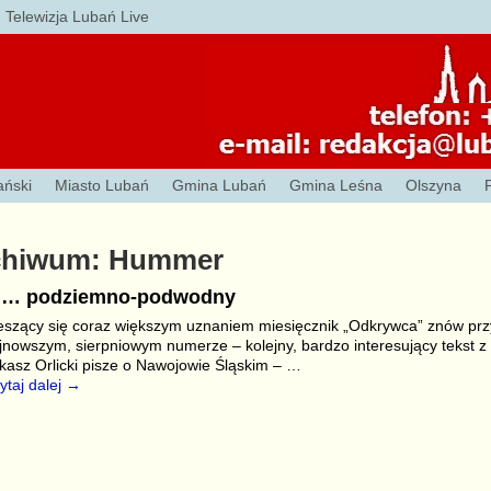
Telewizja Lubań Live
ański
Miasto Lubań
Gmina Lubań
Gmina Leśna
Olszyna
chiwum:
Hummer
i… podziemno-podwodny
eszący się coraz większym uznaniem miesięcznik „Odkrywca” znów prz
jnowszym, sierpniowym numerze – kolejny, bardzo interesujący tekst z
kasz Orlicki pisze o Nawojowie Śląskim –
…
ytaj dalej →