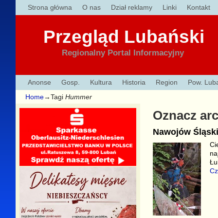
Strona główna
O nas
Dział reklamy
Linki
Kontakt
Przegląd Lubański
Regionalny Portal Informacyjny
Anonse
Gosp.
Kultura
Historia
Region
Pow. Lub
Home
→Tagi
Hummer
Oznacz ar
Nawojów Śląsk
Ci
na
Łu
Cz