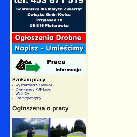
Szukam pracy
Wyszukiwarka »Jooble«
Oferty pracy PUP Lubań
Wzór CV
List motywacyjny
Ogłoszenia o pracy