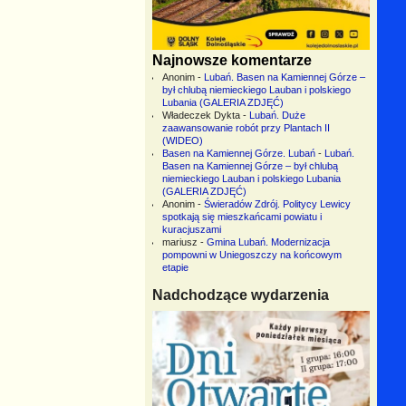
Najnowsze komentarze
Anonim
-
Lubań. Basen na Kamiennej Górze –
był chlubą niemieckiego Lauban i polskiego
Lubania (GALERIA ZDJĘĆ)
Władeczek Dykta
-
Lubań. Duże
zaawansowanie robót przy Plantach II
(WIDEO)
Basen na Kamiennej Górze. Lubań
-
Lubań.
Basen na Kamiennej Górze – był chlubą
niemieckiego Lauban i polskiego Lubania
(GALERIA ZDJĘĆ)
Anonim
-
Świeradów Zdrój. Politycy Lewicy
spotkają się mieszkańcami powiatu i
kuracjuszami
mariusz
-
Gmina Lubań. Modernizacja
pompowni w Uniegoszczy na końcowym
etapie
Nadchodzące wydarzenia