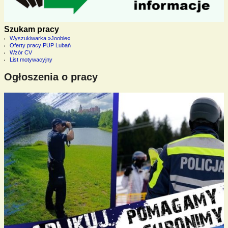
Szukam pracy
Wyszukiwarka »Jooble«
Oferty pracy PUP Lubań
Wzór CV
List motywacyjny
Ogłoszenia o pracy