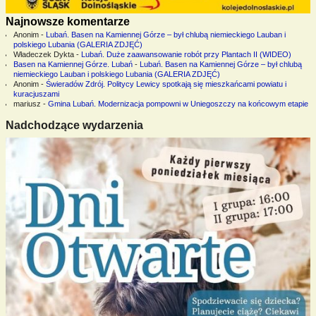
Najnowsze komentarze
Anonim
-
Lubań. Basen na Kamiennej Górze – był chlubą niemieckiego Lauban i
polskiego Lubania (GALERIA ZDJĘĆ)
Władeczek Dykta
-
Lubań. Duże zaawansowanie robót przy Plantach II (WIDEO)
Basen na Kamiennej Górze. Lubań
-
Lubań. Basen na Kamiennej Górze – był chlubą
niemieckiego Lauban i polskiego Lubania (GALERIA ZDJĘĆ)
Anonim
-
Świeradów Zdrój. Politycy Lewicy spotkają się mieszkańcami powiatu i
kuracjuszami
mariusz
-
Gmina Lubań. Modernizacja pompowni w Uniegoszczy na końcowym etapie
Nadchodzące wydarzenia