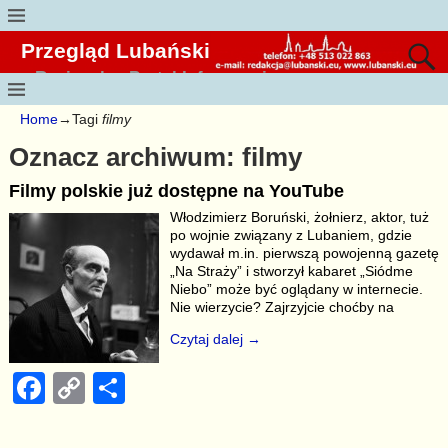
Przegląd Lubański
Regionalny Portal Informacyjny
Home
→Tagi
filmy
Oznacz archiwum:
filmy
Filmy polskie już dostępne na YouTube
Włodzimierz Boruński, żołnierz, aktor, tuż
po wojnie związany z Lubaniem, gdzie
wydawał m.in. pierwszą powojenną gazetę
„Na Straży” i stworzył kabaret „Siódme
Niebo” może być oglądany w internecie.
Nie wierzycie? Zajrzyjcie choćby na
Czytaj dalej →
F
C
S
a
o
h