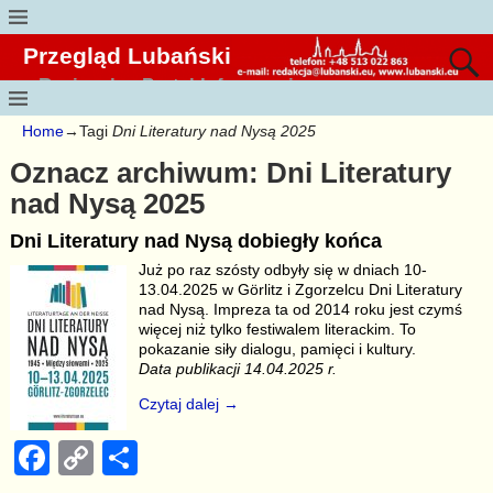
Przegląd Lubański
Regionalny Portal Informacyjny
Home
→Tagi
Dni Literatury nad Nysą 2025
Oznacz archiwum:
Dni Literatury
nad Nysą 2025
Dni Literatury nad Nysą dobiegły końca
Już po raz szósty odbyły się w dniach 10-
13.04.2025 w Görlitz i Zgorzelcu Dni Literatury
nad Nysą. Impreza ta od 2014 roku jest czymś
więcej niż tylko festiwalem literackim. To
pokazanie siły dialogu, pamięci i kultury.
Data publikacji 14.04.2025 r.
Czytaj dalej →
F
C
S
a
o
h