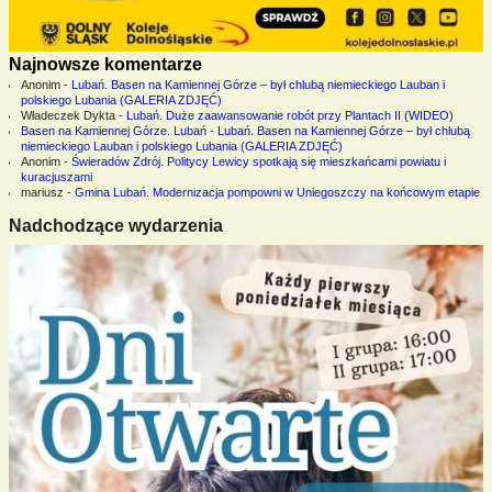
Najnowsze komentarze
Anonim
-
Lubań. Basen na Kamiennej Górze – był chlubą niemieckiego Lauban i
polskiego Lubania (GALERIA ZDJĘĆ)
Władeczek Dykta
-
Lubań. Duże zaawansowanie robót przy Plantach II (WIDEO)
Basen na Kamiennej Górze. Lubań
-
Lubań. Basen na Kamiennej Górze – był chlubą
niemieckiego Lauban i polskiego Lubania (GALERIA ZDJĘĆ)
Anonim
-
Świeradów Zdrój. Politycy Lewicy spotkają się mieszkańcami powiatu i
kuracjuszami
mariusz
-
Gmina Lubań. Modernizacja pompowni w Uniegoszczy na końcowym etapie
Nadchodzące wydarzenia