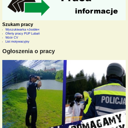
Szukam pracy
Wyszukiwarka »Jooble«
Oferty pracy PUP Lubań
Wzór CV
List motywacyjny
Ogłoszenia o pracy