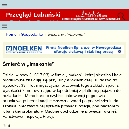
Przegląd Lubański
Regionalny Portal Informacyjny
Home
→
Gospodarka
→
Śmierć w „Imakonie”
Śmierć w „Imakonie”
Dzisiaj w nocy ( 16/17.03) w firmie „Imakon”, której siedziba i hale
produkcyjne znajdują się przy ulicy Włókienniczej 10, doszło do
wypadku. 33 – letni mężczyzna, pracownik tego zakładu spadł z
wysokości 7 metrów, najprawdopodobniej z platformy pojazdu do
rozładunku. Mimo bardzo szybkiej interwencji pogotowia
ratunkowego i reanimacji mężczyzna zmarł po przewiezieniu do
szpitala. Śledztwo w tej sprawie prowadzi policja, pod nadzorem
lubańskiej prokuratury. Osobne dochodzenie prowadzi również
Państwowa Inspekcja Pracy.
Red.