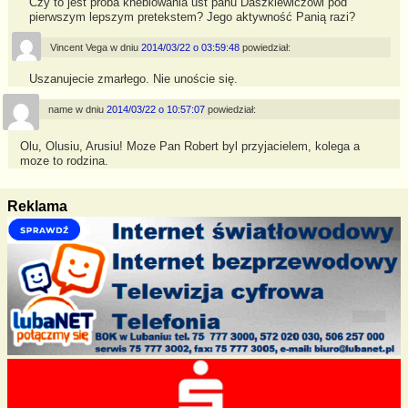
Czy to jest próba kneblowania ust panu Daszkiewiczowi pod
pierwszym lepszym pretekstem? Jego aktywność Panią razi?
Vincent Vega
w dniu
2014/03/22 o 03:59:48
powiedział:
Uszanujecie zmarłego. Nie unoście się.
name
w dniu
2014/03/22 o 10:57:07
powiedział:
Olu, Olusiu, Arusiu! Moze Pan Robert byl przyjacielem, kolega a
moze to rodzina.
Reklama