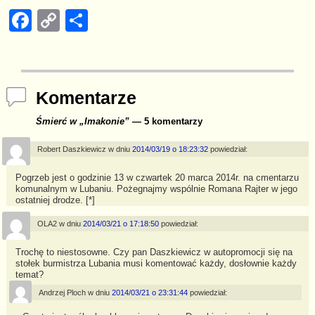
F
C
S
a
o
h
c
p
ar
e
y
e
Komentarze
b
Li
Śmierć w „Imakonie”
— 5 komentarzy
o
n
o
k
Robert Daszkiewicz
w dniu
2014/03/19 o 18:23:32
powiedział:
k
Pogrzeb jest o godzinie 13 w czwartek 20 marca 2014r. na cmentarzu
komunalnym w Lubaniu. Pożegnajmy wspólnie Romana Rajter w jego
ostatniej drodze. [*]
OLA2
w dniu
2014/03/21 o 17:18:50
powiedział:
Trochę to niestosowne. Czy pan Daszkiewicz w autopromocji się na
stołek burmistrza Lubania musi komentować każdy, dosłownie każdy
temat?
Andrzej Ploch
w dniu
2014/03/21 o 23:31:44
powiedział: