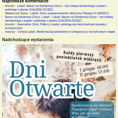
Najnowsze komentarze
Anonim
-
Lubań. Basen na Kamiennej Górze – był chlubą niemieckiego Lauban i
polskiego Lubania (GALERIA ZDJĘĆ)
Władeczek Dykta
-
Lubań. Duże zaawansowanie robót przy Plantach II (WIDEO)
Basen na Kamiennej Górze. Lubań
-
Lubań. Basen na Kamiennej Górze – był chlubą
niemieckiego Lauban i polskiego Lubania (GALERIA ZDJĘĆ)
Anonim
-
Świeradów Zdrój. Politycy Lewicy spotkają się mieszkańcami powiatu i
kuracjuszami
mariusz
-
Gmina Lubań. Modernizacja pompowni w Uniegoszczy na końcowym etapie
Nadchodzące wydarzenia