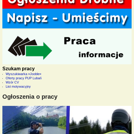
Szukam pracy
Wyszukiwarka »Jooble«
Oferty pracy PUP Lubań
Wzór CV
List motywacyjny
Ogłoszenia o pracy