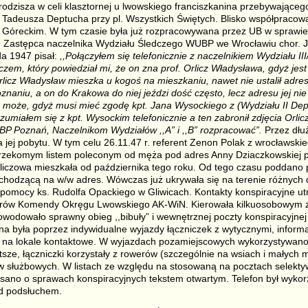
Brodzisza w celi klasztornej u lwowskiego franciszkanina przebywając
 Tadeusza Deptucha przy pl. Wszystkich Świętych. Blisko współpracowa
 Góreckim. W tym czasie była już rozpracowywana przez UB w sprawie
. Zastępca naczelnika Wydziału Śledczego WUBP we Wrocławiu chor. J
da 1947 pisał:
,,Połączyłem się telefonicznie z naczelnikiem Wydziału 
zem, który powiedział mi, że on zna prof. Orlicz Władysława, gdyż jes
rlicz Władysław mieszka u kogoś na mieszkaniu, nawet nie ustalił adres
naniu, a on do Krakowa do niej jeździ dość często, lecz adresu jej nie 
e może, gdyż musi mieć zgodę kpt. Jana Wysockiego z (Wydziału II Dep
umiałem się z kpt. Wysockim telefonicznie a ten zabronił zdjęcia Orli
BP Poznań, Naczelnikom Wydziałów ,,A” i ,,B” rozpracować”.
Przez dłu
ca jej pobytu. W tym celu 26.11.47 r. referent Zenon Polak z wrocławsk
z rzekomym listem poleconym od męża pod adres Anny Dziaczkowskiej p
liczowa mieszkała od października tego roku. Od tego czasu poddano p
chodzącą na w/w adres. Wówczas już ukrywała się na terenie różnyc
 pomocy ks. Rudolfa Opackiego w Gliwicach. Kontakty konspiracyjne ut
erów Komendy Okręgu Lwowskiego AK-WiN. Kierowała kilkuosobowym z
owodowało sprawny obieg ,,bibuły” i wewnętrznej poczty konspiracyjnej w 
 była poprzez indywidualne wyjazdy łączniczek z wytycznymi, informa
 na lokale kontaktowe. W wyjazdach pozamiejscowych wykorzystywano 
sze, łączniczki korzystały z rowerów (szczególnie na wsiach i małych m
 służbowych. W listach ze względu na stosowaną na pocztach selektyw
isano o sprawach konspiracyjnych tekstem otwartym. Telefon był wyko
d podsłuchem.