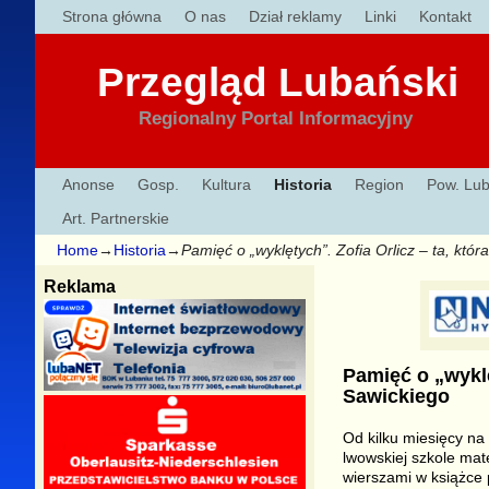
Strona główna
O nas
Dział reklamy
Linki
Kontakt
Przegląd Lubański
Regionalny Portal Informacyjny
Anonse
Gosp.
Kultura
Historia
Region
Pow. Lub
Art. Partnerskie
Home
→
Historia
→
Pamięć o „wyklętych”. Zofia Orlicz – ta, któ
Reklama
Pamięć o „wyklę
Sawickiego
Od kilku miesięcy na
lwowskiej szkole mat
wierszami w książce 