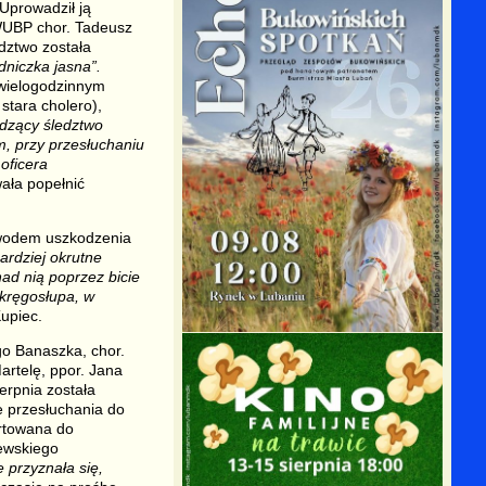
Uprowadził ją
 WUBP chor. Tadeusz
dztwo została
dniczka jasna”.
 wielogodzinnym
stara cholero),
dzący śledztwo
m, przy przesłuchaniu
oficera
ała popełnić
owodem uszkodzenia
ardziej okrutne
d nią poprzez bicie
 kręgosłupa, w
upiec.
go Banaszka, chor.
artelę, ppor. Jana
erpnia została
 przesłuchania do
rtowana do
jewskiego
 przyznała się,