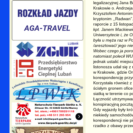
legalizacyjnej Jana 
Krakowie o. Andrzeja
Krzysztofem Antonim
kryptonim ,,Radwan”
raporcie z 15 listopa
kpt. Janem Mackiewic
Uniwersytecie i, że O
była u męża raz w Poz
/aresztować/ jego ni
Wobec czego ja poroz
natomiast polecił WU
jednak ustalić miejs
listonosza udał się 
w Krakowie, gdzie Or
korespondencję przy
Korzystała również z
ścisłym gronem ofic
siatką w terenie co p
Łączność utrzymywana
konspiracyjną pocztą
Gdy wyjazdy były krót
niekiedy samochodów
korespondencji nie p
rzadko z obawy prze