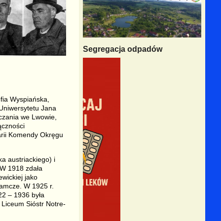
Segregacja odpadów
ofia Wyspiańska,
 Uniwersytetu Jana
uczania we Lwowie,
ączności
larii Komendy Okręgu
a austriackiego) i
 W 1918 zdała
wickiej jako
zamcze. W 1925 r.
22 – 1936 była
Liceum Sióstr Notre-