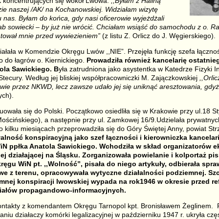
K koncentrujących się wokół Lwowa.
,,Byłam z Haliną
 naszej /AK/ na Kochanowskiej. Widziałam wizytę
u nas. Byłam do końca, gdy nasi oficerowie wyjeżdżali
ab sowiecki – by już nie wrócić. Chciałam wsiąść do samochodu z o. Ra
ratował mnie przed wywiezieniem”
(z listu Z. Orlicz do J. Węgierskiego).
ałała w Komendzie Okręgu Lwów ,,NIE”. Przejęła funkcję szefa łącznoś
 do łagrów o. Kiernickiego.
Prowadziła również kancelarię ostatni
ola Sawickiego. B
yła zatrudniona jako asystentka w Katedrze Fizyki 
Stecury. Według jej bliskiej współpracowniczki M. Zajączkowskiej
,,Orli
e przez NKWD, lecz zawsze udało jej się uniknąć aresztowania, gdyż 
ych).
wała się do Polski. Początkowo osiedliła się w Krakowie przy ul.18 Sty
ościńskiego), a następnie przy ul. Zamkowej 16/9.Udzielała prywatnych
Po kilku miesiącach przeprowadziła się do Góry Świętej Anny, powiat Str
alność konspiracyjną jako szef łączności i kierowniczka kancela
N ppłka Anatola Sawickiego.
Wchodziła w skład organizatorów ek
ej działającej na Śląsku. Zorganizowała powielanie i kolportaż pi
ręgu WiN pt. ,,Wolność”, pisała do niego artykuły, odbierała spr
we z terenu, opracowywała wytyczne działalności podziemnej. S
emnej konspiracji lwowskiej wypada na rok1946 w okresie przed r
riałów propagandowo-informacyjnych.
ontakty z komendantem Okręgu Tarnopol kpt. Bronisławem Żeglinem. 
waniu działaczy komórki legalizacyjnej w październiku 1947 r. ukryła c