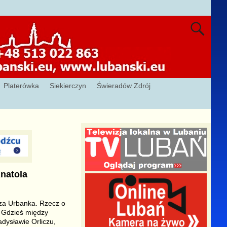
Platerówka
Siekierczyn
Świeradów Zdrój
Anatola
sza Urbanka. Rzecz o
. Gdzieś między
dysławie Orliczu,