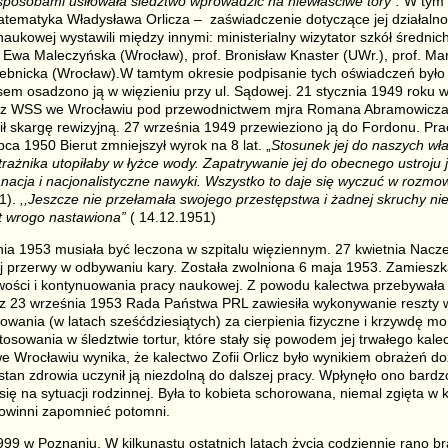
sposobami usiłowała śledztwo wprowadzić na niewłaściwe tory”.
W tym 
tematyka Władysława Orlicza – zaświadczenie dotyczące jej działalno
naukowej wystawili między innymi: ministerialny wizytator szkół średnich 
dr Ewa Maleczyńska (Wrocław), prof. Bronisław Knaster (UWr.), prof. 
Stebnicka (Wrocław).W tamtym okresie podpisanie tych oświadczeń było
em osadzono ją w więzieniu przy ul. Sądowej. 21 stycznia 1949 roku
ez WSS we Wrocławiu pod przewodnictwem mjra Romana Abramowicza n
ł skargę rewizyjną. 27 września 1949 przewieziono ją do Fordonu. Pr
ca 1950 Bierut zmniejszył wyrok na 8 lat. „
Stosunek jej do naszych wła
trażnika utopiłaby w łyżce wody. Zapatrywanie jej do obecnego ustroju je
anacja i nacjonalistyczne nawyki. Wszystko to daje się wyczuć w rozmo
1).
,,Jeszcze nie przełamała swojego przestępstwa i żadnej skruchy nie
st wrogo nastawiona”
( 14.12.1951)
nia 1953 musiała być leczona w szpitalu więziennym. 27 kwietnia Nacz
ej przerwy w odbywaniu kary. Została zwolniona 6 maja 1953. Zamieszk
wości i kontynuowania pracy naukowej. Z powodu kalectwa przebywała 
ą z 23 września 1953 Rada Państwa PRL zawiesiła wykonywanie reszty 
wania (w latach sześćdziesiątych) za cierpienia fizyczne i krzywdę mo
osowania w śledztwie tortur, które stały się powodem jej trwałego kalec
Wrocławiu wynika, że kalectwo Zofii Orlicz było wynikiem obrażeń d
 stan zdrowia uczynił ją niezdolną do dalszej pracy. Wpłynęło ono bardz
ło się na sytuacji rodzinnej. Była to kobieta schorowana, niemal zgięta w
 powinni zapomnieć potomni.
999 w Poznaniu. W kilkunastu ostatnich latach życia codziennie rano b