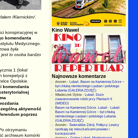
fałem /Kiernickim/.
Kino Wawel
ci konspiracyjnej w
ego komendanta
Instytutu Medycznego.
czowa była
jest to osoba bardzo
cznia 1 (lokal
 korepetycji z
Najnowsze komentarze
zelce Opolskie.
Anonim
-
Lubań. Basen na Kamiennej Górze –
rii komendanta
był chlubą niemieckiego Lauban i polskiego
Lubania (GALERIA ZDJĘĆ)
sterytorialnej
Władeczek Dykta
-
Lubań. Duże
sma
zaawansowanie robót przy Plantach II
awozdania
(WIDEO)
Basen na Kamiennej Górze. Lubań
-
Lubań.
zczególną aktywność
Basen na Kamiennej Górze – był chlubą
eferendum poprzez
niemieckiego Lauban i polskiego Lubania
(GALERIA ZDJĘĆ)
Anonim
-
Świeradów Zdrój. Politycy Lewicy
Po otrzymaniu
spotkają się mieszkańcami powiatu i
kuracjuszami
zęść archiwum komórki
mariusz
-
Gmina Lubań. Modernizacja