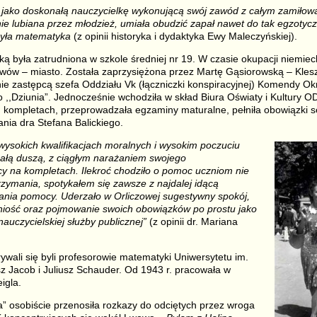
 jako doskonałą nauczycielkę wykonującą swój zawód z całym zamiłowa
e lubiana przez młodzież, umiała obudzić zapał nawet do tak egzotyc
była matematyka
(z opinii historyka i dydaktyka Ewy Maleczyńskiej).
ą była zatrudniona w szkole średniej nr 19. W czasie okupacji niemiec
wów – miasto. Została zaprzysiężona przez Martę Gąsiorowską – Kles
nie zastępcą szefa Oddziału Vk (łączniczki konspiracyjnej) Komendy
go ,,Dziunia”. Jednocześnie wchodziła w skład Biura Oświaty i Kultury 
 kompletach, przeprowadzała egzaminy maturalne, pełniła obowiązki se
nia dra Stefana Balickiego.
 wysokich kwalifikacjach moralnych i wysokim p
oczuciu
ałą duszą, z ciągłym narażaniem swojego
y na kompletach. Ilekroć chodziło o pomoc uczniom nie
ymania, spotykałem się zawsze z najdalej idącą
ania pomocy. Uderzało w Orliczowej sugestywny spokój,
niość oraz pojmowanie swoich obowiązków po prostu jako
auczycielskiej służby publicznej”
(z opinii dr. Mariana
wali się byli profesorowie matematyki Uniwersytetu im.
z Jacob i Juliusz Schauder. Od 1943 r. pracowała w
igla.
za” osobiście przenosiła rozkazy do odciętych przez wroga