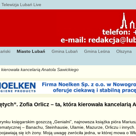
Telewizja Lubań Live
ański
Miasto Lubań
Gmina Lubań
Gmina Leśna
Olszyna
ra kierowała kancelarią Anatola Sawickiego
tych”. Zofia Orlicz – ta, która kierowała kancelarią 
 rynku księgarskim goszczą „Genialni”, najnowsza książka pióra Mariu
ematycznej – Banachu, Steinhausie, Ulamie, Mazurze, Orliczu i innych
pojawiają się ich żony. Moją uwagę zwróciła jedna, w której mowa o Wła