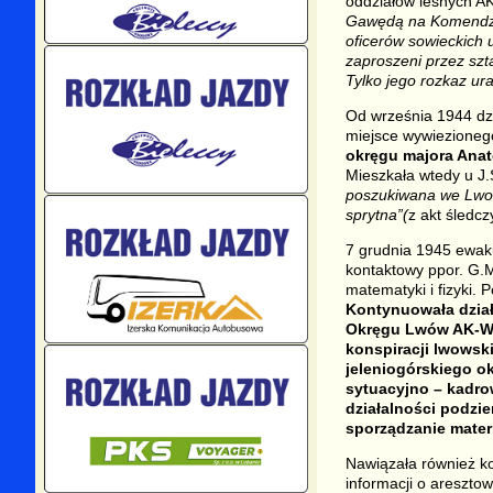
oddziałów leśnych A
Gawędą na Komendzie
oficerów sowieckich 
zaproszeni przez szt
Tylko jego rozkaz u
Od września 1944 dzi
miejsce wywiezionego
okręgu majora Anat
Mieszkała wtedy u J.
poszukiwana we Lwowi
sprytna”(
z akt śledcz
7 grudnia 1945 ewakuo
kontaktowy ppor. G.M
matematyki i fizyki. 
Kontynuowała dział
Okręgu Lwów AK-Wi
konspiracji lwowski
jeleniogórskiego ok
sytuacyjno – kadro
działalności podzi
sporządzanie mate
Nawiązała również k
informacji o areszto