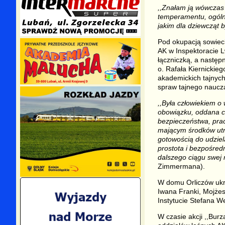
,,Znałam ją wówczas
temperamentu, ogólni
jakim dla dziewcząt 
Pod okupacją sowieck
AK w Inspektoracie L
łączniczką, a następ
o. Rafała Kiernickie
akademickich tajnych
spraw tajnego naucza
,,Była człowiekiem o
obowiązku, oddana c
bezpieczeństwa, prac
mającym środków utrz
gotowością do udziel
prostota i bezpośred
dalszego ciągu swej n
Zimmermana).
W domu Orliczów ukry
Iwana Franki, Mojżes
Instytucie Stefana We
W czasie akcji ,,Bur