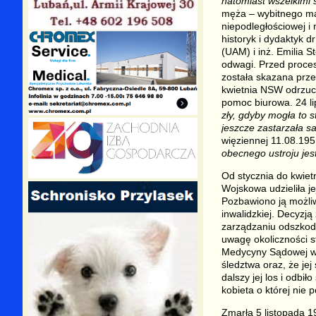
natomiast wszelkimi 
męża – wybitnego ma
niepodległościowej i 
historyk i dydaktyk 
(UAM) i inż. Emilia 
odwagi. Przed proces
została skazana prz
kwietnia NSW odrzuci
pomoc biurowa. 24 lip
zły, gdyby mogła to s
jeszcze zastarzała s
więziennej 11.08.195
obecnego ustroju je
Od stycznia do kwiet
Wojskowa udzieliła j
Pozbawiono ją możli
inwalidzkiej. Decyzj
zarządzaniu odszkodo
uwagę okoliczności st
Medycyny Sądowej we 
śledztwa oraz, że jej
dalszy jej los i odbi
kobieta o której nie
Zmarła 5 listopada 1