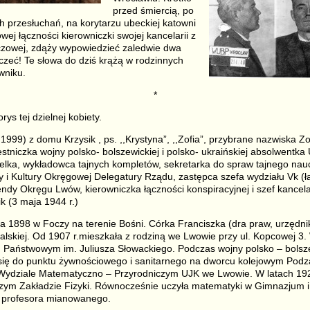
przed śmiercią, po
ch przesłuchań, na korytarzu ubeckiej katowni
ej łączności kierowniczki swojej kancelarii z
liczowej, zdąży wypowiedzieć zaledwie dwa
czeć! Te słowa do dziś krążą w rodzinnych
wniku.
*
rys tej dzielnej kobiety.
1999) z domu Krzysik , ps. ,,Krystyna”, ,,Zofia”, przybrane nazwiska Z
stniczka wojny polsko- bolszewickiej i polsko- ukraińskiej absolwentka
elka, wykładowca tajnych kompletów, sekretarka do spraw tajnego na
y i Kultury Okręgowej Delegatury Rządu, zastępca szefa wydziału Vk (ł
ndy Okręgu Lwów, kierowniczka łączności konspiracyjnej i szef kance
 (3 maja 1944 r.)
 1898 w Foczy na terenie Bośni. Córka Franciszka (dra praw, urzędnik
lskiej. Od 1907 r.mieszkała z rodziną we Lwowie przy ul. Kopcowej 3.
Państwowym im. Juliusza Słowackiego. Podczas wojny polsko – bolsze
 się do punktu żywnościowego i sanitarnego na dworcu kolejowym Pod
 Wydziale Matematyczno – Przyrodniczym UJK we Lwowie. W latach 19
zym Zakładzie Fizyki. Równocześnie uczyła matematyki w Gimnazjum i 
 profesora mianowanego.