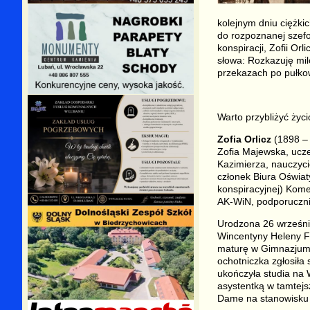
kolejnym dniu ciężki
do rozpoznanej szefow
konspiracji, Zofii Or
słowa: Rozkazuję mil
przekazach po pułko
Warto przybliżyć życio
Zofia Orlicz
(1898 – 
Zofia Majewska, ucze
Kazimierza, nauczyci
członek Biura Oświat
konspiracyjnej) Kome
AK-WiN, podporucznik
Urodzona 26 września
Wincentyny Heleny Fa
maturę w Gimnazjum 
ochotniczka zgłosiła
ukończyła studia na
asystentką w tamtejs
Dame na stanowisku