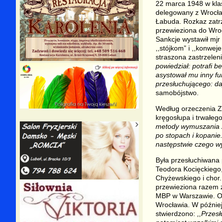
22 marca 1948 w klas
delegowany z Wrocław
Łabuda. Rozkaz zatrz
przewieziona do Wroc
Sankcje wystawił mj
,,stójkom” i ,,konwe
straszona zastrzeleni
powiedział: potrafi 
asystował mu inny fun
przesłuchującego: da
samobójstwo.
Według orzeczenia Z
kręgosłupa i trwałeg
metody wymuszania z
po stopach i kopanie
następstwie czego wy
Była przesłuchiwana 
Teodora Kocięckiego,
Chyżewskiego i chor.
przewieziona razem 
MBP w Warszawie. Os
Wrocławia. W później
stwierdzono:
,,Przes