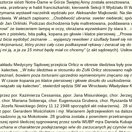
ztorze sióstr Notre-Dame w Górze Świętej Anny została aresztowana. 
ia, przebrany w habit franciszkański, kierownik Sekcji II Wydziału III
ymania wystawił naczelnik wydziału por. Aleksander Majkowski. Na śle
ławia. W aktach zapisano: ,,
Osobliwość ubrania: sweter niebieski, spó
r dr Jan Orliński. Podczas dochodzenia była maltretowana, poddawana
jerowi” ze świeceniem lampą w oczy, obrażana wyzwiskami (ty stara k…i 
em z pistoletu, bita pałką, kopana po głowie i klatce piersiowej.
,,Prowa
bez bicia wydobyć zeznanie … wyjąwszy rewolwer z szuflady bawił się ni
kcjonariusz, który przez cały czas podkasywał rękawy i zwracał się do 
j mi ją, a ja za 15 minut będę miał co chcemy”
(z akt sądowych). Usiłow
akładu Medycyny Sądowej przejścia Orlicz w okresie śledztwa były p
o kalectwa.
,,W toku śledztwa w stosunku do Zofii Orlicz stosowano najb
eznań, bowiem poza torturami uprzednio wymienionymi znęcano się na
. W czasie kopania po klatce piersiowej i głowie doszło do uszkodzenia
wiązało się kalectwo”
, stwierdził sędzia SW we Wrocławiu Władysław K
przez por. Kazimierza Cessanisa, ppor. Jana Misiurskiego, chor. Jerze
 chor. Mariana Sobieraja, chor. Eugeniusza Grubera, chor. Ryszarda M
 Józefa Nowickiego (który 11 12 1948 sporządził akt oskarżenia). 28 si
z ppor. Gerardem Mościńskim i mjr. Marianem Jędrzejewskim na dalsze
adzono ją na Mokotowie. 28 grudnia została z powrotem przetranspo
szej opinii śledczej sygnowanej przez szefa WUBP mjra Daniela Kuba
łuchana w charakterze podejrzanego w/w do zarzucanych jej czynów nie