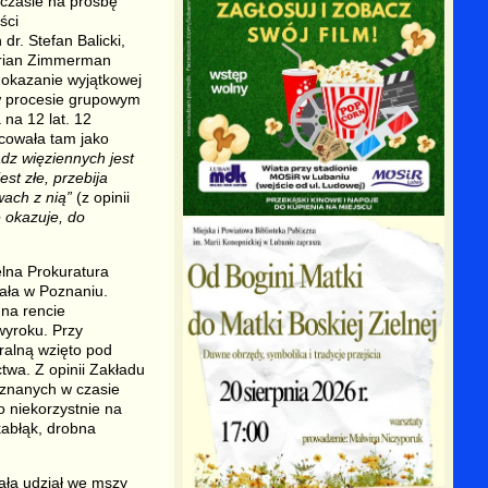
czasie na prośbę
ści
dr. Stefan Balicki,
Marian Zimmerman
 okazanie wyjątkowej
 w procesie grupowym
a 12 lat. 12
acowała tam jako
dz więziennych jest
st złe, przebija
wach z nią”
(z opinii
 okazuje, do
elna Prokuratura
ała w Poznaniu.
na rencie
wyroku. Przy
ralną wzięto pod
twa. Z opinii Zakładu
oznanych w czasie
o niekorzystnie na
 kabłąk, drobna
rała udział we mszy