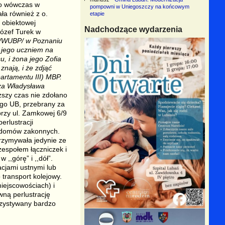
ego wówczas w
pompowni w Uniegoszczy na końcowym
ła również z o.
etapie
 obiektowej
Nadchodzące wydarzenia
ózef Turek w
III/WUBP/ w Poznaniu
t jego uczniem na
u, i żona jego Zofia
znają, i że zdjąć
artamentu III) MBP.
cza Władysława
ższy czas nie zdołano
iego UB, przebrany za
rzy ul. Zamkowej 6/9
erlustracji
h domów zakonnych.
rzymywała jedynie ze
espołem łączniczek i
,,górę” i ,,dół”.
cjami ustnymi lub
transport kolejowy.
iejscowościach) i
ną perlustrację
rzystywany bardzo