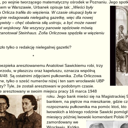
 po wojnie tworzącego matematyczny ośrodek w Poznaniu. Jego spotk
em w Warszawie, Urbanek opisuje tak:
„Wieści były
Orlicza trafiła do więzienia. W czasie okupacji była w
ojnie redagowała nielegalną gazetkę, więc dla nowej
ywisty – chęć obalenia siłą ustroju, a być może nawet
est wojskowy. Nie wszyscy panowie sędziowie mówią
zanotował Steinhaus. Zofia Orliczowa spędziła w więzieniu
ło tylko o redakcję nielegalnej gazetki?
*
bezpieka aresztowanemu Anatolowi Sawickiemu robi, trzy
z przodu, w płaszczu oraz kapeluszu, oznacza wspólną
48. Są ostatnimi zdjęciami pułkownika. Zofia Orliczowa
, tylko o sześć numerów niżej i ten sam wrocławski UBP
zy? Tyle, że zostali aresztowani w podobnym czasie.
aje aresztowany w
swoim miejscu pracy 16 marca 1948
roku. Jego bank mieści się na Magistrackiej
bankiem, na piętrze ma mieszkanie, gdzie cz
rozpoznaniu pułkownika ma pomóc ktoś, kto 
lwowskich a którego rodzinie Sawicki pomógł
miesięcy później lwows
ki komendant Polski 
zamordowany we
Wrocławiu. Krótko