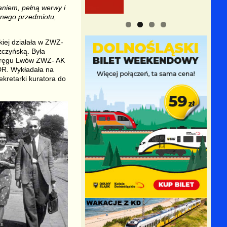
niem, pełną werwy i
znego przedmiotu,
kiej działała w ZWZ-
zczyńską. Była
 Okręgu Lwów ZWZ- AK
ODR. Wykładała na
kretarki kuratora do