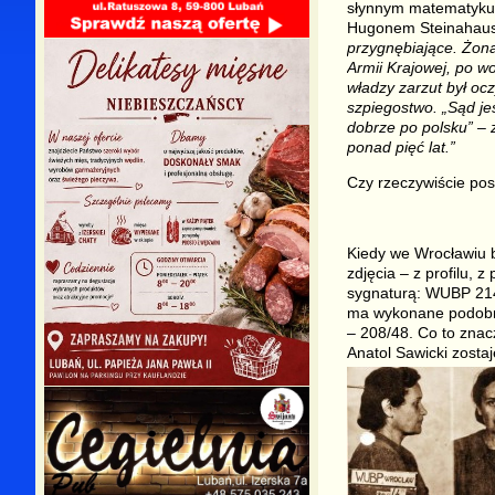
słynnym matematyku,
Hugonem Steinahaus
przygnębiające. Żona 
Armii Krajowej, po w
władzy zarzut był ocz
szpiegostwo. „Sąd j
dobrze po polsku” – 
ponad pięć lat.”
Czy rzeczywiście posz
Kiedy we Wrocławiu 
zdjęcia – z profilu, 
sygnaturą: WUBP 214/
ma wykonane podobne
– 208/48. Co to znac
Anatol Sawicki zost