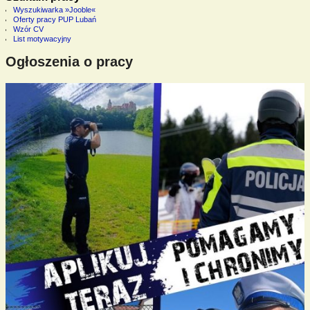
Wyszukiwarka »Jooble«
Oferty pracy PUP Lubań
Wzór CV
List motywacyjny
Ogłoszenia o pracy