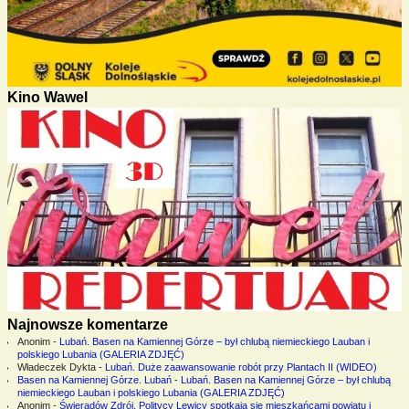
Kino Wawel
Najnowsze komentarze
Anonim
-
Lubań. Basen na Kamiennej Górze – był chlubą niemieckiego Lauban i
polskiego Lubania (GALERIA ZDJĘĆ)
Władeczek Dykta
-
Lubań. Duże zaawansowanie robót przy Plantach II (WIDEO)
Basen na Kamiennej Górze. Lubań
-
Lubań. Basen na Kamiennej Górze – był chlubą
niemieckiego Lauban i polskiego Lubania (GALERIA ZDJĘĆ)
Anonim
-
Świeradów Zdrój. Politycy Lewicy spotkają się mieszkańcami powiatu i