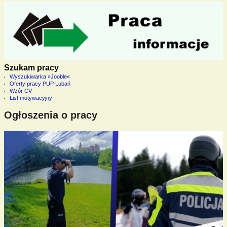
Szukam pracy
Wyszukiwarka »Jooble«
Oferty pracy PUP Lubań
Wzór CV
List motywacyjny
Ogłoszenia o pracy