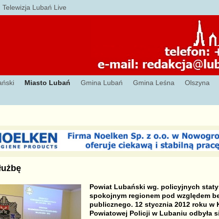
Telewizja Lubań Live
ański
Miasto Lubań
Gmina Lubań
Gmina Leśna
Olszyna
łużbę
Powiat Lubański wg. policyjnych staty
spokojnym regionem pod względem b
publicznego. 12 stycznia 2012 roku w
Powiatowej Policji w Lubaniu odbyła s