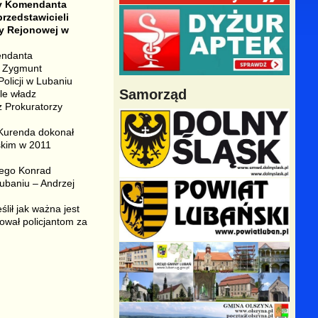
pcy Komendanta
rzedstawicieli
y Rejonowej w
endanta
. Zygmunt
olicji w Lubaniu
Samorząd
le władz
 Prokuratorzy
 Kurenda dokonał
skim w 2011
iego Konrad
ubaniu – Andrzej
ił jak ważna jest
ował policjantom za