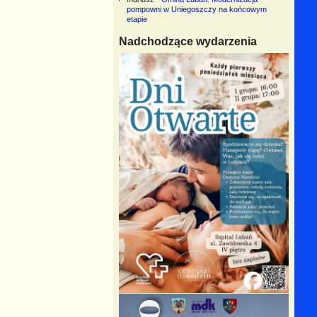
pompowni w Uniegoszczy na końcowym
etapie
Nadchodzące wydarzenia