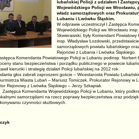
lubańskiej Policji z udziałem I Zastę
Wojewódzkiego Policji we Wrocławiu, p
władz samorządowych oraz Prokuratur
Lubaniu i Lwówku Śląskim.
W odprawie uczestniczył I Zastępca Kom
Wojewódzkiego Policji we Wrocławiu insp
Skwierawski, były Komendant Powiatowy P
insp. Władysław Łozdowski, przedstawicie
samorządowych powiatu lubańskiego oraz
Rejonowi z Lubania i Lwówka Śląskiego.
astępca Komendanta Powiatowego Policji w Lubaniu podinsp. Norbert
ceny stanu bezpieczeństwa i porządku publicznego w powiecie lubań
ił kierunki i strategię działań Policji lubańskiej na 2012 rok.
danta głos zabrali zaproszeni goście – Wicestarosta Powiatu Lubańsk
Burmistrza Miasta Lubań – Mariusz Tomiczek, Prokurator Rejonowy w L
ator Rejonowy z Lwówka Śląskiego – Jerzy Szkapiak.
astępca Komendanta Wojewódzkiego Policji w Lubaniu, który podkreśl
 lokalnymi samorządami na rzecz poprawy bezpieczeństwa oraz podzięk
konywaniu czynności służbowych.
zczyk
S