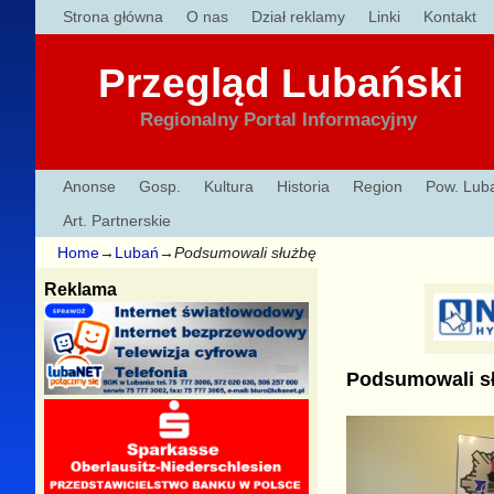
Strona główna
O nas
Dział reklamy
Linki
Kontakt
Przegląd Lubański
Regionalny Portal Informacyjny
Anonse
Gosp.
Kultura
Historia
Region
Pow. Lub
Art. Partnerskie
Home
→
Lubań
→
Podsumowali służbę
Reklama
Podsumowali s