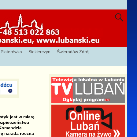
Platerówka
Siekierczyn
Świeradów Zdrój
styk jest w miarę
ezpieczeństwa
 Komendzie
ię narada roczna