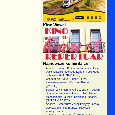
Kino Wawel
Najnowsze komentarze
Anonim
-
Lubań. Basen na Kamiennej Górze –
był chlubą niemieckiego Lauban i polskiego
Lubania (GALERIA ZDJĘĆ)
Władeczek Dykta
-
Lubań. Duże
zaawansowanie robót przy Plantach II
(WIDEO)
Basen na Kamiennej Górze. Lubań
-
Lubań.
Basen na Kamiennej Górze – był chlubą
niemieckiego Lauban i polskiego Lubania
(GALERIA ZDJĘĆ)
Anonim
-
Świeradów Zdrój. Politycy Lewicy
spotkają się mieszkańcami powiatu i
kuracjuszami
mariusz
-
Gmina Lubań. Modernizacja