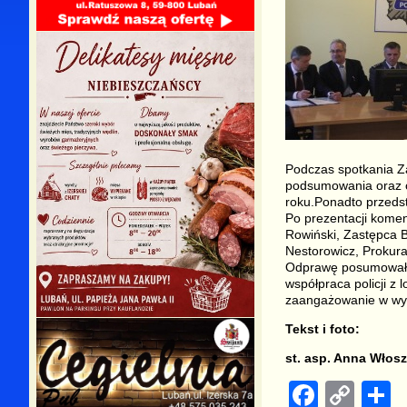
Podczas spotkania Z
podsumowania oraz o
roku.Ponadto przedstaw
Po prezentacji komen
Rowiński, Zastępca 
Nestorowicz, Prokur
Odprawę posumował Z
współpraca policji z
zaangażowanie w wy
Tekst i foto:
st. asp. Anna Włos
F
C