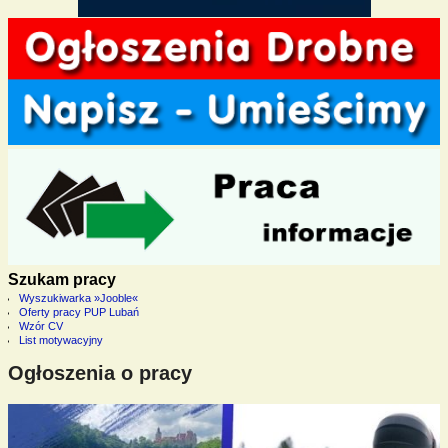
Szukam pracy
Wyszukiwarka »Jooble«
Oferty pracy PUP Lubań
Wzór CV
List motywacyjny
Ogłoszenia o pracy