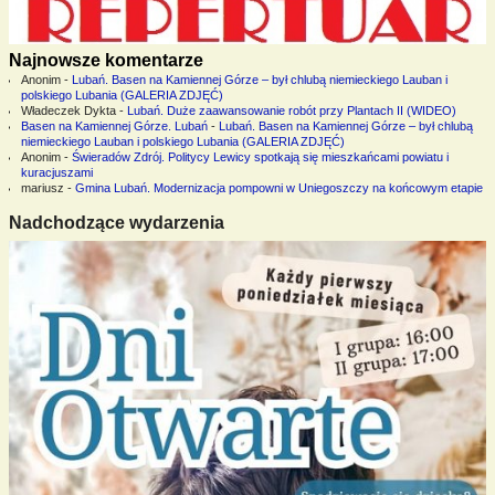
Najnowsze komentarze
Anonim
-
Lubań. Basen na Kamiennej Górze – był chlubą niemieckiego Lauban i
polskiego Lubania (GALERIA ZDJĘĆ)
Władeczek Dykta
-
Lubań. Duże zaawansowanie robót przy Plantach II (WIDEO)
Basen na Kamiennej Górze. Lubań
-
Lubań. Basen na Kamiennej Górze – był chlubą
niemieckiego Lauban i polskiego Lubania (GALERIA ZDJĘĆ)
Anonim
-
Świeradów Zdrój. Politycy Lewicy spotkają się mieszkańcami powiatu i
kuracjuszami
mariusz
-
Gmina Lubań. Modernizacja pompowni w Uniegoszczy na końcowym etapie
Nadchodzące wydarzenia