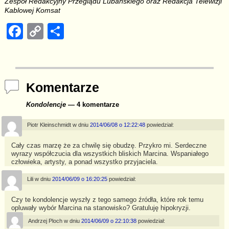
Zespół Redakcyjny Przeglądu Lubańskiego oraz Redakcja Telewizji
Kablowej Komsat
F
C
S
a
o
h
c
p
ar
e
y
e
Komentarze
b
Li
Kondolencje
— 4 komentarze
o
n
o
k
Piotr Kleinschmidt
w dniu
2014/06/08 o 12:22:48
powiedział:
k
Cały czas marzę że za chwilę się obudzę. Przykro mi. Serdeczne
wyrazy współczucia dla wszystkich bliskich Marcina. Wspaniałego
człowieka, artysty, a ponad wszystko przyjaciela.
Lili
w dniu
2014/06/09 o 16:20:25
powiedział:
Czy te kondolencje wyszły z tego samego źródła, które rok temu
opluwały wybór Marcina na stanowisko? Gratuluję hipokryzji.
Andrzej Ploch
w dniu
2014/06/09 o 22:10:38
powiedział: