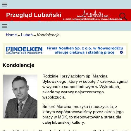
Przegląd Lubański
Regionalny Portal Informacyjny
Home
→
Lubań
→
Kondolencje
Kondolencje
Rodzinie i przyjaciołom śp. Marcina
Bykowskiego, który w sobotę 7 czerwca zginął
w wypadku samochodowym w Wykrotach,
składamy wyrazy najszczerszego
współczucia.
Śmierć Marcina, muzyka i nauczyciela, z
którym współpracowaliśmy przez okres jego
pracy w MDK, to niepowetowana strata dla
całej lubańskiej kultury.