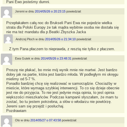
k
Pani Ewo jesteśmy dumni.
Jeremi
w dniu
2014/05/26 o 20:23:15
powiedział:
Przepłakałem całą noc do Brukseli Pani Ewa nie pojedzie wielka
strata dla Polski Europy że tak mądra wybitnie osoba nie dostała się
nie ma też mandatu dla p.Beatki Zbyszka Jacka
Andrzej Ploch
w dniu
2014/05/26 o 21:34:10
powiedział:
Z tym Pana płaczem to nieprawda, z resztą nie tylko z płaczem.
Ewa Gutek
w dniu
2014/05/26 o 23:48:31
powiedział:
Proszę nie płakać, bo mnie mój wynik mnie nie martwi. Jest bardzo
dobry jak na partie, która jest bardzo młoda. W podległym mi okręgu
mielimy od 5-7 %.
Ponadto bardziej chcę się realizować w samorządzie. Chociażby w
mieście, które wymaga szybkiej interwencji. To co się dzieje obecnie
jest nie do przyjęcia. To nie jest jedynie moja opinia, to jest opinia
większości mieszkańców. Podczas kampanii słyszałam, że mam tu
zostać, bo tu jestem potrzebna, a słów o włodarzu nie powtórzę.
Jeremi sam się przejdź i posłuchaj.
Pozdrawiam
Olo
w dniu
2014/05/27 o 07:43:58
powiedział: