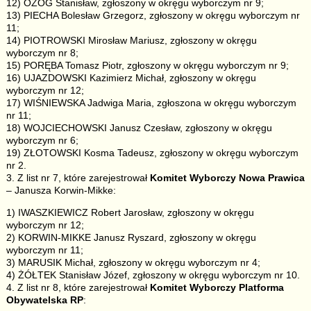
12) OŻÓG Stanisław, zgłoszony w okręgu wyborczym nr 9;
13) PIECHA Bolesław Grzegorz, zgłoszony w okręgu wyborczym nr
11;
14) PIOTROWSKI Mirosław Mariusz, zgłoszony w okręgu
wyborczym nr 8;
15) PORĘBA Tomasz Piotr, zgłoszony w okręgu wyborczym nr 9;
16) UJAZDOWSKI Kazimierz Michał, zgłoszony w okręgu
wyborczym nr 12;
17) WIŚNIEWSKA Jadwiga Maria, zgłoszona w okręgu wyborczym
nr 11;
18) WOJCIECHOWSKI Janusz Czesław, zgłoszony w okręgu
wyborczym nr 6;
19) ZŁOTOWSKI Kosma Tadeusz, zgłoszony w okręgu wyborczym
nr 2.
3. Z list nr 7, które zarejestrował
Komitet Wyborczy Nowa Prawica
– Janusza Korwin-Mikke:
1) IWASZKIEWICZ Robert Jarosław, zgłoszony w okręgu
wyborczym nr 12;
2) KORWIN-MIKKE Janusz Ryszard, zgłoszony w okręgu
wyborczym nr 11;
3) MARUSIK Michał, zgłoszony w okręgu wyborczym nr 4;
4) ŻÓŁTEK Stanisław Józef, zgłoszony w okręgu wyborczym nr 10.
4. Z list nr 8, które zarejestrował
Komitet Wyborczy Platforma
Obywatelska RP
: