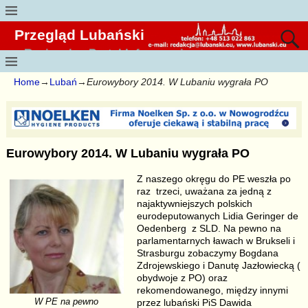
Przegląd Lubański
Regionalny Portal Informacyjny
Home
→
Lubań
→
Eurowybory 2014. W Lubaniu wygrała PO
Eurowybory 2014. W Lubaniu wygrała PO
Z naszego okręgu do PE weszła po
raz trzeci, uważana za jedną z
najaktywniejszych polskich
eurodeputowanych Lidia Geringer de
Oedenberg z SLD. Na pewno na
parlamentarnych ławach w Brukseli i
Strasburgu zobaczymy Bogdana
Zdrojewskiego i Danutę Jazłowiecką (
obydwoje z PO) oraz
rekomendowanego, między innymi
W PE na pewno
przez lubański PiS Dawida