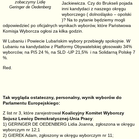
zobaczymy Lidię
Jackiewicza. Czy do Brukseli pojada
Geringer de Oedenberg
inni kandydaci z naszego okręgu
wyborczego ( dolnośląsko – opolski
)? Na to pytanie będziemy mogli
odpowiedzieć po oficjalnych wynikach wyborów, które Państwowa
Komisja Wyborcza ogłosi za kilka godzin.
W Lubaniu i Powiecie Lubańskim wybory przebiegły spokojnie. W
Lubaniu na kandydatów z Platformy Obywatelskiej głosowało 34%
wyborców, na PiS 24 %, na SLD -UP 21,5% i na Solidarną Polskę 7
%.
Red.
Tak wygląda ostateczny, personalny, wynik wyborów do
Parlamentu Europejskiego:
Z list nr 3, które zarejestrował
Koalicyjny Komitet Wyborczy
Sojusz Lewicy Demokratycznej-Unia Pracy
:
1) GERINGER DE OEDENBERG Lidia Joanna, zgłoszona w okręgu
wyborczym nr 12;1
2) GIEREK Adam, zgłoszony w okręgu wyborczym nr 11;