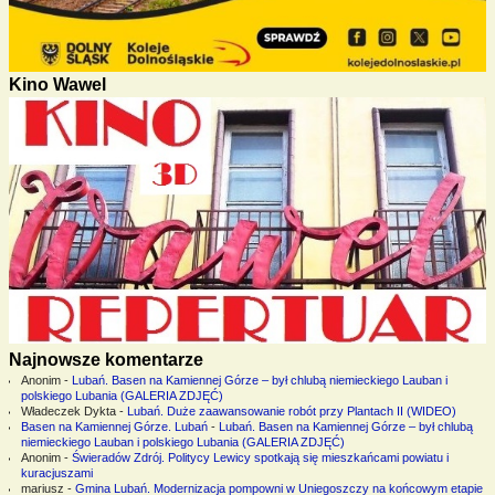
Kino Wawel
Najnowsze komentarze
Anonim
-
Lubań. Basen na Kamiennej Górze – był chlubą niemieckiego Lauban i
polskiego Lubania (GALERIA ZDJĘĆ)
Władeczek Dykta
-
Lubań. Duże zaawansowanie robót przy Plantach II (WIDEO)
Basen na Kamiennej Górze. Lubań
-
Lubań. Basen na Kamiennej Górze – był chlubą
niemieckiego Lauban i polskiego Lubania (GALERIA ZDJĘĆ)
Anonim
-
Świeradów Zdrój. Politycy Lewicy spotkają się mieszkańcami powiatu i
kuracjuszami
mariusz
-
Gmina Lubań. Modernizacja pompowni w Uniegoszczy na końcowym etapie