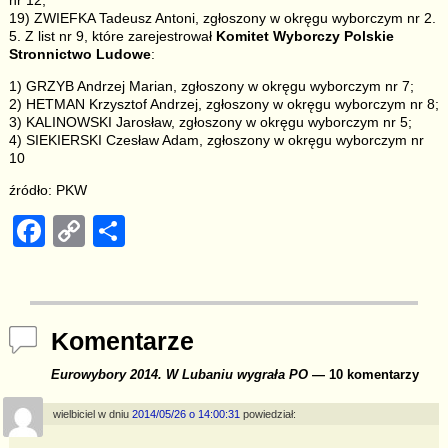
nr 12;
19) ZWIEFKA Tadeusz Antoni, zgłoszony w okręgu wyborczym nr 2.
5. Z list nr 9, które zarejestrował
Komitet Wyborczy Polskie
Stronnictwo Ludowe
:
1) GRZYB Andrzej Marian, zgłoszony w okręgu wyborczym nr 7;
2) HETMAN Krzysztof Andrzej, zgłoszony w okręgu wyborczym nr 8;
3) KALINOWSKI Jarosław, zgłoszony w okręgu wyborczym nr 5;
4) SIEKIERSKI Czesław Adam, zgłoszony w okręgu wyborczym nr
10
źródło: PKW
F
C
S
a
o
h
c
p
ar
e
y
e
Komentarze
b
Li
Eurowybory 2014. W Lubaniu wygrała PO
— 10 komentarzy
o
n
o
k
wielbiciel
w dniu
2014/05/26 o 14:00:31
powiedział: