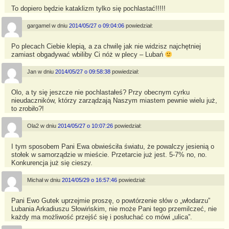
To dopiero będzie kataklizm tylko się pochlastać!!!!!
gargamel
w dniu
2014/05/27 o 09:04:06
powiedział:
Po plecach Ciebie klepią, a za chwilę jak nie widzisz najchętniej
zamiast obgadywać wbiliby Ci nóż w plecy – Lubań
Jan
w dniu
2014/05/27 o 09:58:38
powiedział:
Olo, a ty się jeszcze nie pochlastałeś? Przy obecnym cyrku
nieudaczników, którzy zarządzają Naszym miastem pewnie wielu już,
to zrobiło?!
Ola2
w dniu
2014/05/27 o 10:07:26
powiedział:
I tym sposobem Pani Ewa obwieściła światu, że powalczy jesienią o
stołek w samorządzie w mieście. Przetarcie już jest. 5-7% no, no.
Konkurencja już się cieszy.
Michał
w dniu
2014/05/29 o 16:57:46
powiedział:
Pani Ewo Gutek uprzejmie proszę, o powtórzenie słów o „włodarzu”
Lubania Arkadiuszu Słowińskim, nie może Pani tego przemilczeć, nie
każdy ma możliwość przejść się i posłuchać co mówi „ulica”.