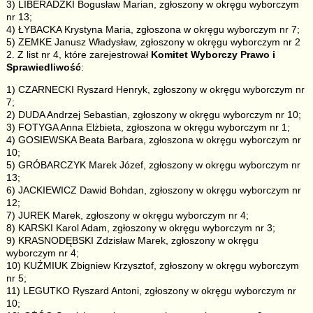
3) LIBERADZKI Bogusław Marian, zgłoszony w okręgu wyborczym
nr 13;
4) ŁYBACKA Krystyna Maria, zgłoszona w okręgu wyborczym nr 7;
5) ZEMKE Janusz Władysław, zgłoszony w okręgu wyborczym nr 2
2. Z list nr 4, które zarejestrował
Komitet Wyborczy Prawo i
Sprawiedliwość
:
1) CZARNECKI Ryszard Henryk, zgłoszony w okręgu wyborczym nr
7;
2) DUDA Andrzej Sebastian, zgłoszony w okręgu wyborczym nr 10;
3) FOTYGA Anna Elżbieta, zgłoszona w okręgu wyborczym nr 1;
4) GOSIEWSKA Beata Barbara, zgłoszona w okręgu wyborczym nr
10;
5) GRÓBARCZYK Marek Józef, zgłoszony w okręgu wyborczym nr
13;
6) JACKIEWICZ Dawid Bohdan, zgłoszony w okręgu wyborczym nr
12;
7) JUREK Marek, zgłoszony w okręgu wyborczym nr 4;
8) KARSKI Karol Adam, zgłoszony w okręgu wyborczym nr 3;
9) KRASNODĘBSKI Zdzisław Marek, zgłoszony w okręgu
wyborczym nr 4;
10) KUŹMIUK Zbigniew Krzysztof, zgłoszony w okręgu wyborczym
nr 5;
11) LEGUTKO Ryszard Antoni, zgłoszony w okręgu wyborczym nr
10;