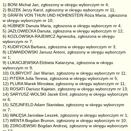
1) BONI Michał Jan, zgłoszony w okręgu wyborczym nr 4;
2) BUZEK Jerzy Karol, zgłoszony w okręgu wyborczym nr 11;
3) GRÄFIN VON THUN UND HOHENSTEIN Róża Maria, zgłoszona
w okręgu wyborczym nr 10;
4) HÜBNER Danuta Maria, zgłoszona w okręgu wyborczym nr 4;
5) JAZŁOWIECKA Danuta, zgłoszona w okręgu wyborczym nr 12;
6) KOZŁOWSKA-RAJEWICZ Agnieszka, zgłoszona w okręgu
wyborczym nr 7;
7) KUDRYCKA Barbara, zgłoszona w okręgu wyborczym nr 3;
8) LEWANDOWSKI Janusz Antoni, zgłoszony w okręgu wyborczym
nr 1;
9) ŁUKACIJEWSKA Elżbieta Katarzyna, zgłoszona w okręgu
wyborczym nr 9;
10) OLBRYCHT Jan Marian, zgłoszony w okręgu wyborczym nr 11;
11) PITERA Julia Teresa, zgłoszona w okręgu wyborczym nr 5;
12) PLURA Marek Mirosław, zgłoszony w okręgu wyborczym nr 11;
13) ROSATI Dariusz Kajetan, zgłoszony w okręgu wyborczym nr 13;
14) SARYUSZ-WOLSKI Jacek Emil, zgłoszony w okręgu wyborczym
nr 6;
15) SZEJNFELD Adam Stanisław, zgłoszony w okręgu wyborczym
nr 7;
16) WAŁĘSA Jarosław Leszek, zgłoszony w okręgu wyborczym nr 1;
17) WENTA Bogdan Brunon, zgłoszony w okręgu wyborczym nr 10;
18) ZDROJEWSKI Bogdan Andrzej, zgłoszony w okręgu wyborczym