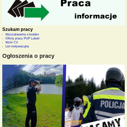
Szukam pracy
Wyszukiwarka »Jooble«
Oferty pracy PUP Lubań
Wzór CV
List motywacyjny
Ogłoszenia o pracy