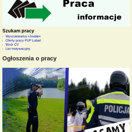
Szukam pracy
Wyszukiwarka »Jooble«
Oferty pracy PUP Lubań
Wzór CV
List motywacyjny
Ogłoszenia o pracy