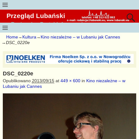
Przegląd Lubański
Regionalny Portal Informacyjny
Home
→
Kultura
→
Kino niezależne – w Lubaniu jak Cannes
→
DSC_0220e
DSC_0220e
Opublikowano
2013/09/15
at
449 × 600
in
Kino niezależne – w
Lubaniu jak Cannes