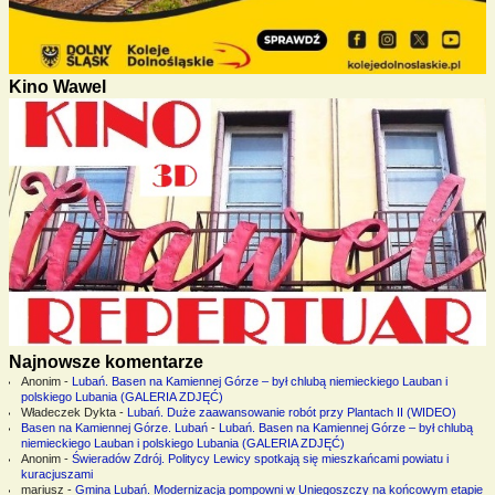
Kino Wawel
Najnowsze komentarze
Anonim
-
Lubań. Basen na Kamiennej Górze – był chlubą niemieckiego Lauban i
polskiego Lubania (GALERIA ZDJĘĆ)
Władeczek Dykta
-
Lubań. Duże zaawansowanie robót przy Plantach II (WIDEO)
Basen na Kamiennej Górze. Lubań
-
Lubań. Basen na Kamiennej Górze – był chlubą
niemieckiego Lauban i polskiego Lubania (GALERIA ZDJĘĆ)
Anonim
-
Świeradów Zdrój. Politycy Lewicy spotkają się mieszkańcami powiatu i
kuracjuszami
mariusz
-
Gmina Lubań. Modernizacja pompowni w Uniegoszczy na końcowym etapie