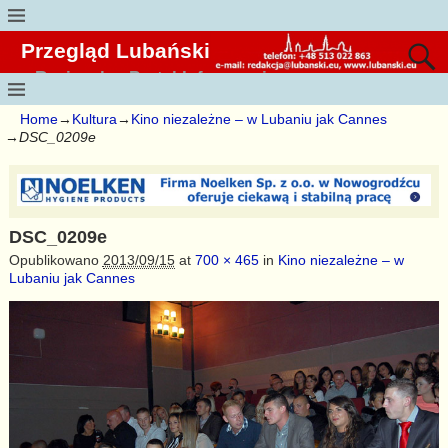
Przegląd Lubański
Regionalny Portal Informacyjny
Home
→
Kultura
→
Kino niezależne – w Lubaniu jak Cannes
→
DSC_0209e
DSC_0209e
Opublikowano
2013/09/15
at
700 × 465
in
Kino niezależne – w
Lubaniu jak Cannes