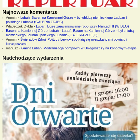
Najnowsze komentarze
Anonim
-
Lubań. Basen na Kamiennej Górze – był chlubą niemieckiego Lauban i
polskiego Lubania (GALERIA ZDJĘĆ)
Władeczek Dykta
-
Lubań. Duże zaawansowanie robót przy Plantach II (WIDEO)
Basen na Kamiennej Górze. Lubań
-
Lubań. Basen na Kamiennej Górze – był chlubą
niemieckiego Lauban i polskiego Lubania (GALERIA ZDJĘĆ)
Anonim
-
Świeradów Zdrój. Politycy Lewicy spotkają się mieszkańcami powiatu i
kuracjuszami
mariusz
-
Gmina Lubań. Modernizacja pompowni w Uniegoszczy na końcowym etapie
Nadchodzące wydarzenia