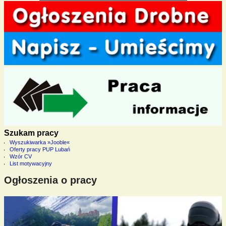
Szukam pracy
Wyszukiwarka »Jooble«
Oferty pracy PUP Lubań
Wzór CV
List motywacyjny
Ogłoszenia o pracy