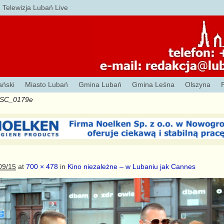
Telewizja Lubań Live
ański
Miasto Lubań
Gmina Lubań
Gmina Leśna
Olszyna
SC_0179e
09/15
at
700 × 478
in
Kino niezależne – w Lubaniu jak Cannes