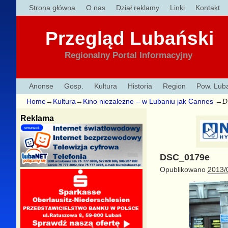
Strona główna
O nas
Dział reklamy
Linki
Kontakt
Przegląd Lubański
Regionalny Portal Informacyjny
Anonse
Gosp.
Kultura
Historia
Region
Pow. Lub
Home
→
Kultura
→
Kino niezależne – w Lubaniu jak Cannes
→
D
Reklama
DSC_0179e
Opublikowano
2013/