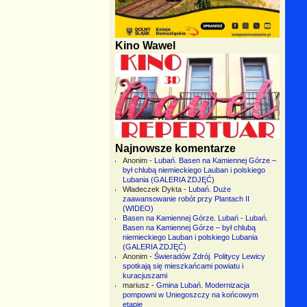
Kino Wawel
Najnowsze komentarze
Anonim
-
Lubań. Basen na Kamiennej Górze –
był chlubą niemieckiego Lauban i polskiego
Lubania (GALERIA ZDJĘĆ)
Władeczek Dykta
-
Lubań. Duże
zaawansowanie robót przy Plantach II
(WIDEO)
Basen na Kamiennej Górze. Lubań
-
Lubań.
Basen na Kamiennej Górze – był chlubą
niemieckiego Lauban i polskiego Lubania
(GALERIA ZDJĘĆ)
Anonim
-
Świeradów Zdrój. Politycy Lewicy
spotkają się mieszkańcami powiatu i
kuracjuszami
mariusz
-
Gmina Lubań. Modernizacja
pompowni w Uniegoszczy na końcowym
etapie