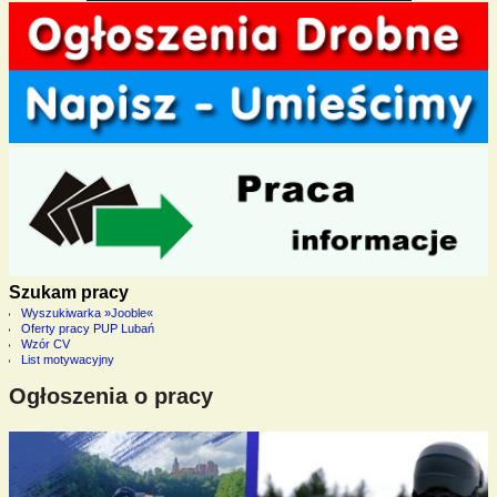
Szukam pracy
Wyszukiwarka »Jooble«
Oferty pracy PUP Lubań
Wzór CV
List motywacyjny
Ogłoszenia o pracy