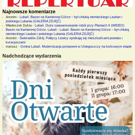
Najnowsze komentarze
Anonim
-
Lubań. Basen na Kamiennej Górze – był chlubą niemieckiego Lauban i
polskiego Lubania (GALERIA ZDJĘĆ)
Władeczek Dykta
-
Lubań. Duże zaawansowanie robót przy Plantach II (WIDEO)
Basen na Kamiennej Górze. Lubań
-
Lubań. Basen na Kamiennej Górze – był chlubą
niemieckiego Lauban i polskiego Lubania (GALERIA ZDJĘĆ)
Anonim
-
Świeradów Zdrój. Politycy Lewicy spotkają się mieszkańcami powiatu i
kuracjuszami
mariusz
-
Gmina Lubań. Modernizacja pompowni w Uniegoszczy na końcowym etapie
Nadchodzące wydarzenia