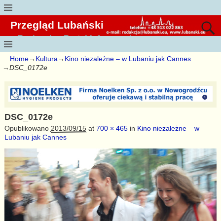
Przegląd Lubański
Regionalny Portal Informacyjny
Home
→
Kultura
→
Kino niezależne – w Lubaniu jak Cannes
→
DSC_0172e
DSC_0172e
Opublikowano
2013/09/15
at
700 × 465
in
Kino niezależne – w
Lubaniu jak Cannes