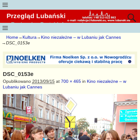
Przegląd Lubański
Regionalny Portal Informacyjny
Home
→
Kultura
→
Kino niezależne – w Lubaniu jak Cannes
→
DSC_0153e
DSC_0153e
Opublikowano
2013/09/15
at
700 × 465
in
Kino niezależne – w
Lubaniu jak Cannes