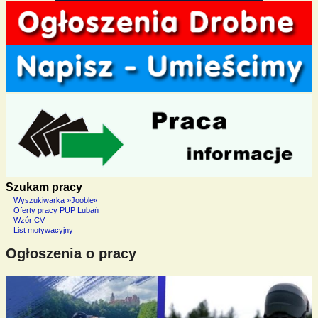
Szukam pracy
Wyszukiwarka »Jooble«
Oferty pracy PUP Lubań
Wzór CV
List motywacyjny
Ogłoszenia o pracy