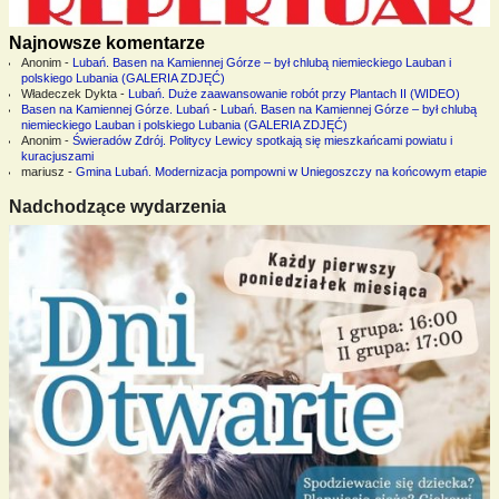
Najnowsze komentarze
Anonim
-
Lubań. Basen na Kamiennej Górze – był chlubą niemieckiego Lauban i
polskiego Lubania (GALERIA ZDJĘĆ)
Władeczek Dykta
-
Lubań. Duże zaawansowanie robót przy Plantach II (WIDEO)
Basen na Kamiennej Górze. Lubań
-
Lubań. Basen na Kamiennej Górze – był chlubą
niemieckiego Lauban i polskiego Lubania (GALERIA ZDJĘĆ)
Anonim
-
Świeradów Zdrój. Politycy Lewicy spotkają się mieszkańcami powiatu i
kuracjuszami
mariusz
-
Gmina Lubań. Modernizacja pompowni w Uniegoszczy na końcowym etapie
Nadchodzące wydarzenia